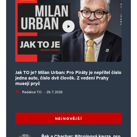
Jak TO je? Milan Urban: Pro Piráty je nepřítel číslo
jedna auto, číslo dvě člověk. Z vedení Prahy
musejí pryč
Redakce TO
·
29. 7. 2026
NEJNOVĚJŠÍ
Řek a Chachar: Bitcoinová kauza, pro