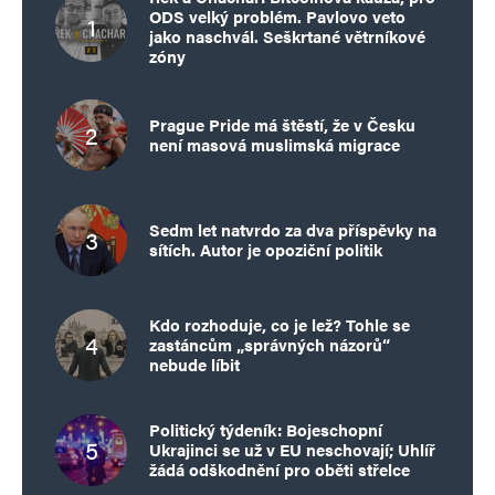
ODS velký problém. Pavlovo veto
jako naschvál. Seškrtané větrníkové
zóny
Prague Pride má štěstí, že v Česku
není masová muslimská migrace
Sedm let natvrdo za dva příspěvky na
sítích. Autor je opoziční politik
Kdo rozhoduje, co je lež? Tohle se
zastáncům „správných názorů“
nebude líbit
Politický týdeník: Bojeschopní
Ukrajinci se už v EU neschovají; Uhlíř
žádá odškodnění pro oběti střelce