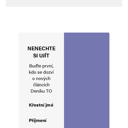
NENECHTE
Jméno
*
SI UJÍT
Buďte první,
kdo se dozví
o nových
E-mail
*
Webová stránka
článcích
Deníku TO
Uložit do prohlížeče jméno, e-mail a webovou stránku pro budoucí
komentáře.
Informujte mě o nových komentářích e-mailem.