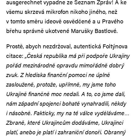
ausgerechnet vypadne ze Seznam Zpráv! A ke
všemu skrzevá mikrofon nikoho jiného, než
v tomto směru ideově osvědčené a u Pravého
břehu správně ukotvené Marušky Bastlové.
Prostě, abych nezdržoval, autentická Foltýnova
citace:
„Česká republika má při podpoře Ukrajiny
pořád mezinárodně opravdu mimořádně dobrý
zvuk. Z hlediska finanční pomoci ne úplně
zaslouženě, protože, upřímně, my jsme toho
Ukrajině finančně moc nedali. A to, co jsme dali,
nám západní spojenci bohatě vynahradili, někdy
i násobně. Fakticky, my na té válce vyděláváme…
Zbraně, které Ukrajincům dodáváme, Ukrajinci
platí, anebo je platí i zahraniční donoři. Obranný