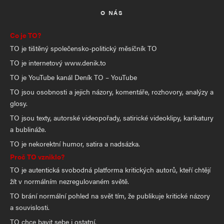
O NÁS
Co je TO?
TO je tištěný společensko-politický měsíčník TO
TO je internetový www.denik.to
TO je YouTube kanál Deník TO – YouTube
TO jsou osobnosti a jejich názory, komentáře, rozhovory, analýzy a
glosy.
TO jsou texty, autorské videopořady, satirické videoklipy, karikatury
a bublináže.
TO je nekorektní humor, satira a nadsázka.
Proč TO vzniklo?
TO je autentická svobodná platforma kritických autorů, kteří chtějí
žít v normálním nezregulovaném světě.
TO brání normální pohled na svět tím, že publikuje kritické názory
a souvislosti.
TO chce bavit sebe i ostatní.