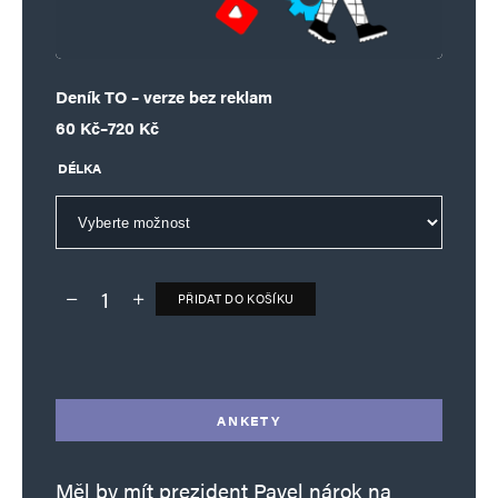
Deník TO – verze bez reklam
Rozpětí cen: 60 Kč až 720 Kč
60
Kč
–
720
Kč
DÉLKA
PŘIDAT DO KOŠÍKU
Deník TO – verze bez reklam množství
Alternative:
ANKETY
Měl by mít prezident Pavel nárok na