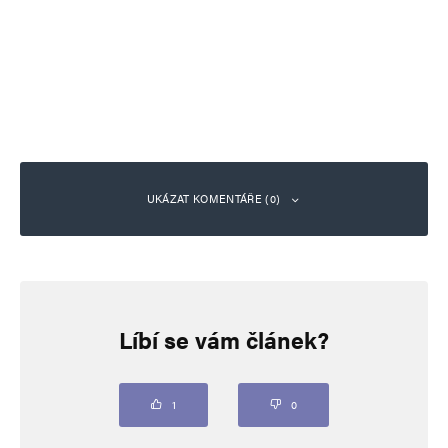
UKÁZAT KOMENTÁŘE (0)
Napsat komentář
Líbí se vám článek?
Vaše e-mailová adresa nebude zveřejněna.
Vyžadované informace jsou
označeny
*
Komentář
*
1
0