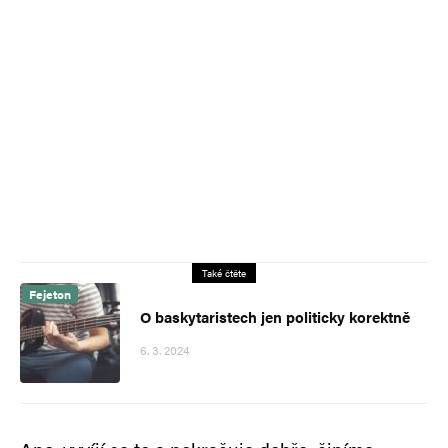
Také čtěte
Fejeton
O baskytaristech jen politicky korektně
6. 3. 2024