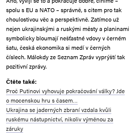
Ano, vyvíjí se to a pokračuje dobře, činíme –
spolu s EU a NATO – správně, s citem pro tak
choulostivou věc a perspektivně. Zatímco už
nejen ukrajinskými a ruskými městy a planinami
symbolicky bloumají nešťastné vdovy v černém
šatu, česká ekonomika si medí v černých
číslech. Málokdy ze Seznam Zpráv vyprýští tak
pozitivní zprávy.
Čtěte také:
Proč Putinovi vyhovuje pokračování války? Jde
o mocenskou hru s časem…
Ukrajina se jaderných zbraní vzdala kvůli
ruskému nástupnictví, nikoliv výměnou za
záruky