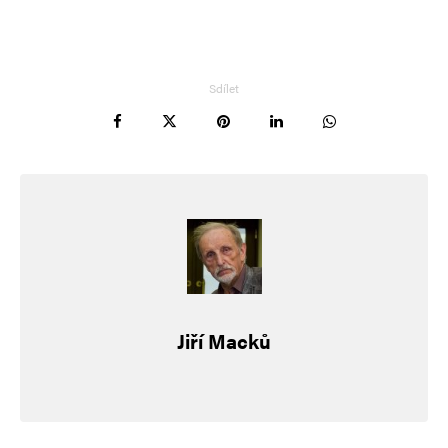
Sdílet
Jiří Macků