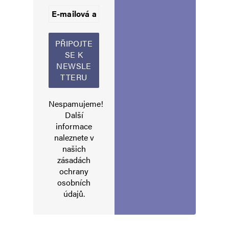
Informujte mě o nových příspěvcích e-mailem.
Alternative:
Nespamujeme!
Další
informace
naleznete v
našich
zásadách
ochrany
osobních
údajů
.