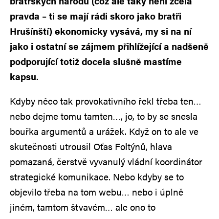
bratrských národů (což ale taky není zcela
pravda – ti se mají rádi skoro jako bratři
Hrušínští) ekonomicky vysává, my si na ní
jako i ostatní se zájmem přihlížející a nadšeně
podporující totiž docela slušně mastíme
kapsu.
Kdyby něco tak provokativního řekl třeba ten…
nebo dejme tomu tamten…, jo, to by se snesla
bouřka argumentů a urážek. Když on to ale ve
skutečnosti utrousil Oťas Foltýnů, hlava
pomazaná, čerstvě vyvanulý vládní koordinátor
strategické komunikace. Nebo kdyby se to
objevilo třeba na tom webu… nebo i úplně
jiném, tamtom štvavém… ale ono to