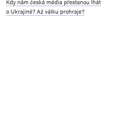
Kdy nám česká média přestanou lhát
o Ukrajině? Až válku prohraje?