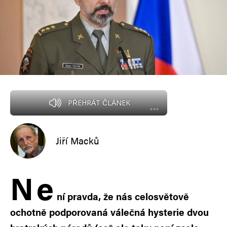
PŘEHRÁT ČLÁNEK
Jiří Macků
N
e
ní pravda, že nás celosvětově
ochotně podporovaná válečná hysterie dvou