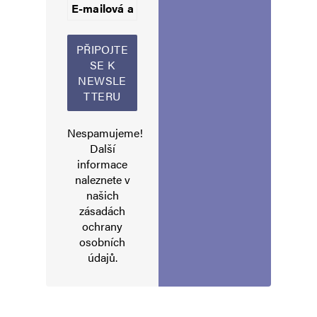
Komentář
*
Nespamujeme!
Další
informace
naleznete v
Jméno
*
našich
zásadách
ochrany
osobních
E-mail
*
Webová stránka
údajů
.
Uložit do prohlížeče jméno, e-mail a webovou stránku pro budoucí