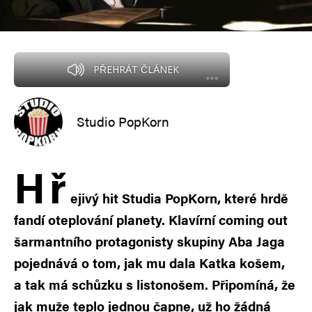
PŘEHRÁT ČLÁNEK
Studio PopKorn
H
ř
ejivý hit Studia PopKorn, které hrdě
fandí oteplování planety. Klavírní coming out
šarmantního protagonisty skupiny Aba Jaga
pojednává o tom, jak mu dala Katka košem,
a tak má schůzku s listonošem. Připomíná, že
jak muže teplo jednou čapne, už ho žádná