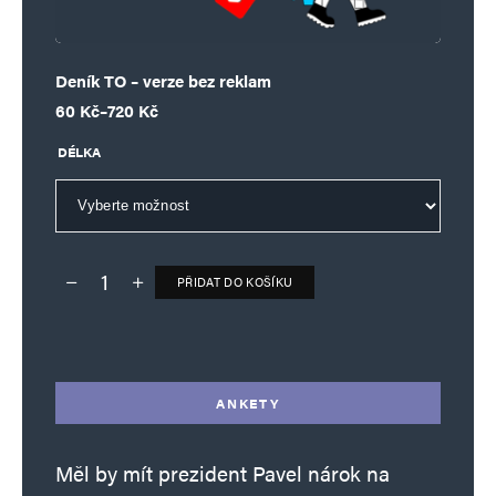
Deník TO – verze bez reklam
Rozpětí cen: 60 Kč až 720 Kč
60
Kč
–
720
Kč
DÉLKA
PŘIDAT DO KOŠÍKU
Deník TO – verze bez reklam množství
Alternative:
ANKETY
Měl by mít prezident Pavel nárok na