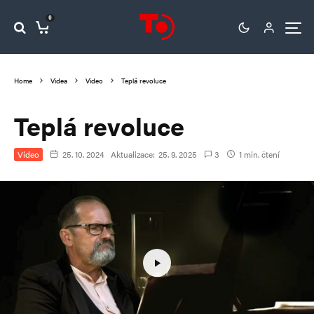
0
Home
Videa
Video
Teplá revoluce
Teplá revoluce
Video
25. 10. 2024
Aktualizace:
25. 9. 2025
3
1 min. čtení