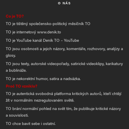
O NÁS
Co je TO?
TO je tištěný společensko-politický měsíčník TO
TO je internetový www.denik.to
TO je YouTube kanál Deník TO – YouTube
TO jsou osobnosti a jejich názory, komentáře, rozhovory, analýzy a
glosy.
TO jsou texty, autorské videopořady, satirické videoklipy, karikatury
a bublináže.
TO je nekorektní humor, satira a nadsázka.
Proč TO vzniklo?
TO je autentická svobodná platforma kritických autorů, kteří chtějí
žít v normálním nezregulovaném světě.
TO brání normální pohled na svět tím, že publikuje kritické názory
a souvislosti.
TO chce bavit sebe i ostatní.