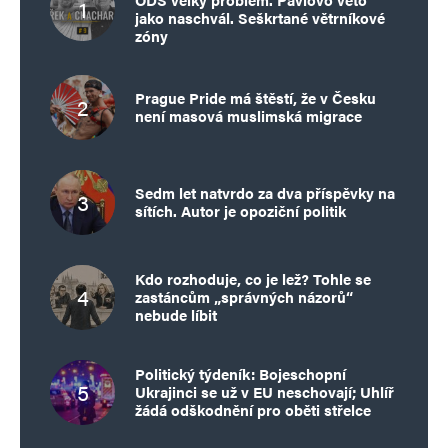
jako naschvál. Seškrtané větrníkové
zóny
Prague Pride má štěstí, že v Česku
není masová muslimská migrace
Sedm let natvrdo za dva příspěvky na
sítích. Autor je opoziční politik
Kdo rozhoduje, co je lež? Tohle se
zastáncům „správných názorů“
nebude líbit
Politický týdeník: Bojeschopní
Ukrajinci se už v EU neschovají; Uhlíř
žádá odškodnění pro oběti střelce