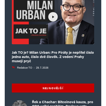
Jak TO je? Milan Urban: Pro Piráty je nepřítel číslo
jedna auto, číslo dvě člověk. Z vedení Prahy
musejí pryč
Redakce TO
·
29. 7. 2026
NEJNOVĚJŠÍ
Řek a Chachar: Bitcoinová kauza, pro
ODS velký problém. Pavlovo veto