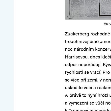
Článe
Zuckerberg rozhodně
trouchnivějícího amer
noc národním konzerva
Harrisovou, dnes kle
odpor nepořádají. Kyv
rychlostí se vrací. Pr
se více při zemi, v n
uškodilo věci a reakč
A právě to nyní hrozí
a vymezení se vůči n
k Trumpovi mimořádně k