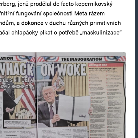
berg, jenž prodělal de facto kopernikovský
Vnitřní fungování společnosti Meta rázem
endům, a dokonce v duchu různých primitivních
začal chlapácky plkat o potřebě „maskulinizace“