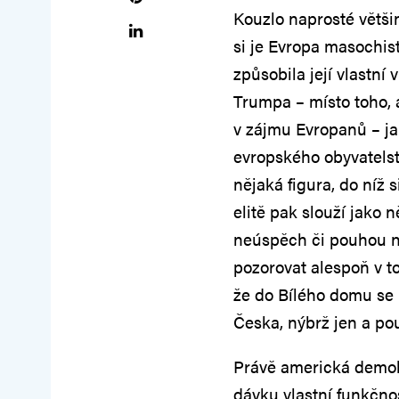
Kouzlo naprosté větši
si je Evropa masochis
způsobila její vlastní 
Trumpa – místo toho, 
v zájmu Evropanů – ja
evropského obyvatels
nějaká figura, do níž 
elitě pak slouží jako 
neúspěch či pouhou ne
pozorovat alespoň v t
že do Bílého domu se 
Česka, nýbrž jen a po
Právě americká demo
dávku vlastní funkčno