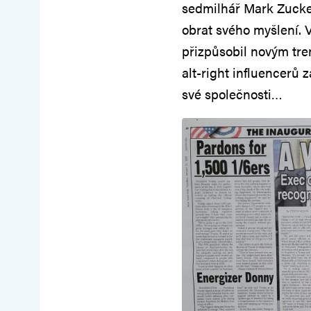
sedmilhář Mark Zucker
obrat svého myšlení. 
přizpůsobil novým tr
alt-right influencerů 
své společnosti…