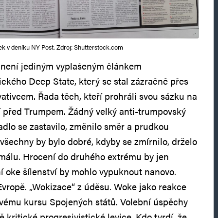
k v deníku NY Post. Zdroj: Shutterstock.com
 není jediným vyplašeným článkem
ického Deep State, který se stal zázračně přes
tivcem. Řada těch, kteří prohráli svou sázku na
čí před Trumpem. Žádný velký anti-trumpovský
adlo se zastavilo, změnilo směr a prudkou
o všechny by bylo dobré, kdyby se zmírnilo, drželo
ormálu. Hrocení do druhého extrému by jen
ní oke šílenství by mohlo vypuknout nanovo.
 Evropě. „Wokizace“ z úděsu. Woke jako reakce
ovému kursu Spojených států. Volební úspěchy
ritické progresivistické levice. Kdo tvrdí, že