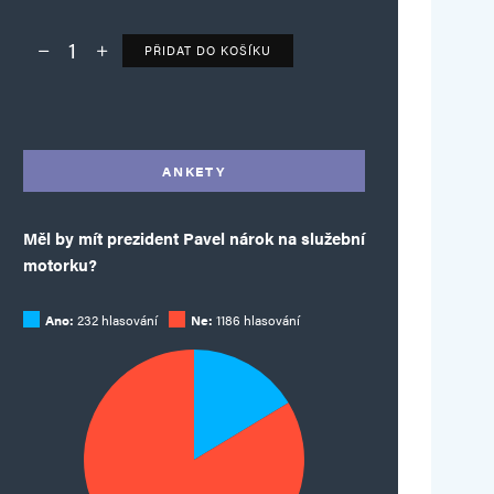
PŘIDAT DO KOŠÍKU
Deník TO – verze bez reklam množství
Alternative:
ANKETY
Měl by mít prezident Pavel nárok na služební
motorku?
Ano:
232 hlasování
Ne:
1186 hlasování