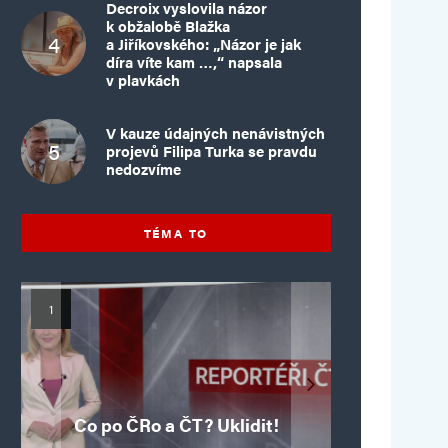
Decroix vyslovila názor
k obžalobě Blažka
a Jiříkovského: „Názor je jak
díra víte kam …,“ napsala
v plavkách
V kauze údajných nenávistných
projevů Filipa Turka se pravdu
nedozvíme
TÉMA TO
Mýty o Václavu Klausovi:
Vymíráme a politici lžou:
Islamistický teror v EU,
Pivo, jazz, hádky,
Pim Fortuyn: Muž, který
Islamistický teror v EU,
6. díl: Brutální poprava
porodnost nezachrání
loajalita i humor. Jakl
5. díl: Krvavé oslavy pádu
boří legendy o bývalém
85letého katolického
dotace, byty ani
se nestihl stát
Co po ČRo a ČT? Uklidit!
kněze Jacquese Hamela
zkrácené úvazky
Bastily v Nice
prezidentovi
premiérem