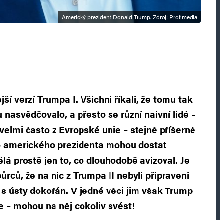
Americký prezident Donald Trump. Zdroj: Profimedia
ejší verzí Trumpa I. Všichni říkali, že tomu tak
 nasvědčovalo, a přesto se různí naivní lidé –
elmi často z Evropské unie – stejně příšerně
ho amerického prezidenta mohou dostat
lá prostě jen to, co dlouhodobě avizoval. Je
rců, že na nic z Trumpa II nebyli připraveni
í s ústy dokořán. V jedné věci jim však Trump
 – mohou na něj cokoliv svést!