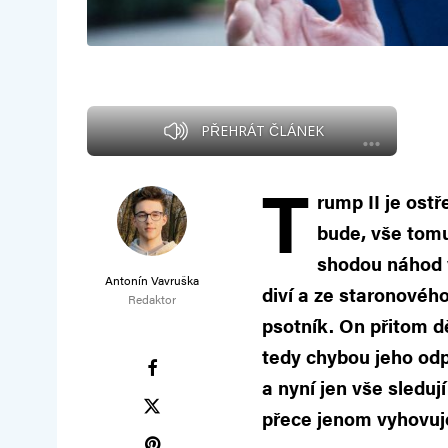
PŘEHRÁT ČLÁNEK
T
rump II je ostř
bude, vše tomu
shodou náhod v
Antonín Vavruška
diví a ze staronové
Redaktor
psotník. On přitom dě
tedy chybou jeho odpů
a nyní jen vše sleduj
přece jenom vyhovuje