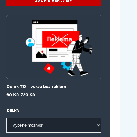
ŽÁDNÉ REKLAMY
Deník TO – verze bez reklam
Rozpětí cen: 60 Kč až 720 Kč
60
Kč
–
720
Kč
DÉLKA