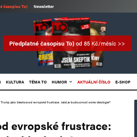
é časopisu To)
Newsletter
Předplatné časopisu To)
od 85 Kč/měsíc >>
R
KULTURA
TÉMA TO
HUMOR
AKTUÁLNÍ ČÍSLO
E-SHOP
Trump jako bleskosvod evropské frustrace: Jaká je budoucnost woke ideologie?
d evropské frustrace: