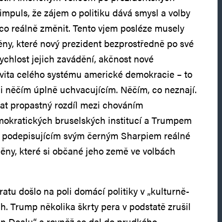
impuls, že zájem o politiku dává smysl a volby
o reálně změnit. Tento vjem posléze musely
ěny, které nový prezident bezprostředně po své
ychlost jejich zavádění, akčnost nové
tivita celého systému americké demokracie – to
či něčím úplně uchvacujícím. Něčím, co neznají.
ovat propastný rozdíl mezi chováním
mokratických bruselských institucí a Trumpem
 podepisujícím svým černým Sharpiem reálné
měny, které si občané jeho země ve volbách
atu došlo na poli domácí politiky v „kulturně-
h. Trump několika škrty pera v podstatě zrušil
n Dealu“ a rovněž se dal do prudkého