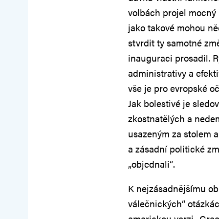
volbách projel mocný 
jako takové mohou něc
stvrdit ty samotné zm
inauguraci prosadil. R
administrativy a efek
vše je pro evropské o
Jak bolestivé je sled
zkostnatělých a nede
usazeným za stolem a
a zásadní politické z
„objednali“.
K nejzásadnějšímu obr
válečnických“ otázkác
americkou verzi „Gree