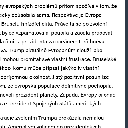
ny evropských problémů přitom spočívá v tom, že
ticky způsobila sama. Respektive je Evropě
v Bruselu hnízdící elita. Právě ta se po zvolení
aby se vzpamatovala, poučila a začala pracovat
la činit z prezidenta za oceánem terč hněvu
tva. Trump aktuálně Evropanům slouží jako
si mohou promítat své vlastní frustrace. Bruselské
někdo, komu může připsat jakýkoliv vlastní
příjemnou okolnost. Jistý pozitivní posun lze
om, že evropská populace definitivně pochopila,
nevolí prezident planety, Západu, Evropy či snad
uze prezident Spojených států amerických.
kracie zvolením Trumpa prokázala nemalou
sti. Americkým voličem po prezidentských