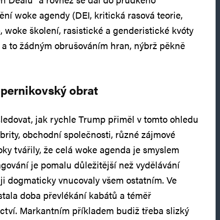
ní woke agendy (DEI, kritická rasová teorie,
, woke školení, rasistické a genderistické kvóty
– a to žádným obrušováním hran, nýbrž pěkně
pernikovský obrat
sledovat, jak rychle Trump přiměl v tomto ohledu
ebrity, obchodní společnosti, různé zájmové
roky tvářily, že celá woke agenda je smyslem
opagování je pomalu důležitější než vydělávání
ji dogmaticky vnucovaly všem ostatním. Ve
tala doba převlékání kabátů a téměř
tví. Markantním příkladem budiž třeba slizký