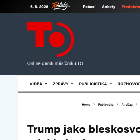
6. 8. 2026
Počasí
Ankety
Předplatn
Online deník měsíčníku TO
VIDEA
ZPRÁVY
PUBLICISTIKA
ROZHOVO
Home
Publicistika
Analýza
Trump jako bleskosvo