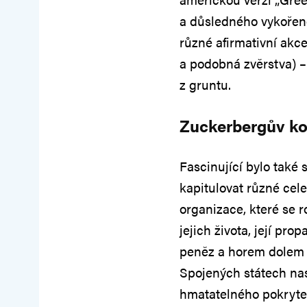
a důsledného vykořeně
různé afirmativní akce
a podobná zvěrstva) 
z gruntu.
Zuckerbergův ko
Fascinující bylo také 
kapitulovat různé cel
organizace, které se 
jejich života, její pr
peněz a horem dolem 
Spojených státech nas
hmatatelného pokrytec