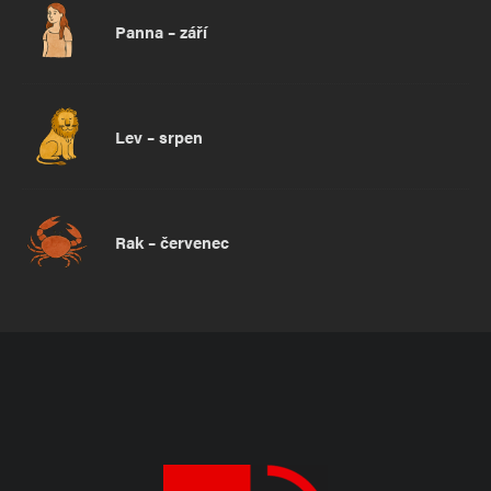
Panna – září
Lev – srpen
Rak – červenec