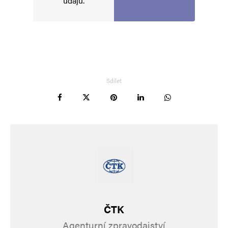
údajů
.
Sdílet
ČTK
Agenturní zpravodajství