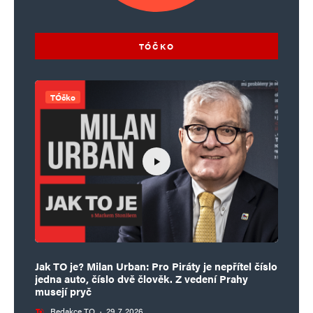
TÓČKO
TÓčko
Jak TO je? Milan Urban: Pro Piráty je nepřítel číslo
jedna auto, číslo dvě člověk. Z vedení Prahy
musejí pryč
Redakce TO
·
29. 7. 2026