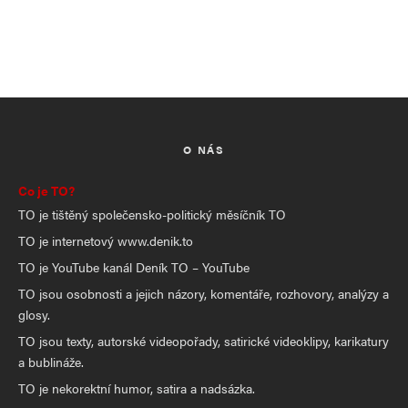
O NÁS
Co je TO?
TO je tištěný společensko-politický měsíčník TO
TO je internetový www.denik.to
TO je YouTube kanál Deník TO – YouTube
TO jsou osobnosti a jejich názory, komentáře, rozhovory, analýzy a
glosy.
TO jsou texty, autorské videopořady, satirické videoklipy, karikatury
a bublináže.
TO je nekorektní humor, satira a nadsázka.