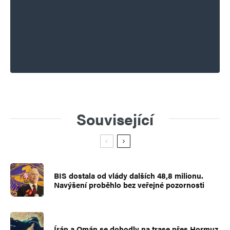
Související
BIS dostala od vlády dalších 48,8 milionu.
Navýšení proběhlo bez veřejné pozornosti
Írán a Omán se dohodly na trase přes Hormuz