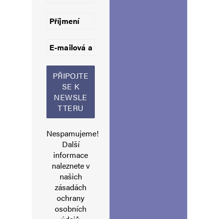
komentáře.
Informujte mě o nových komentářích e-mailem.
Informujte mě o nových příspěvcích e-mailem.
Alternative:
Nespamujeme!
Další
informace
naleznete v
našich
zásadách
ochrany
osobních