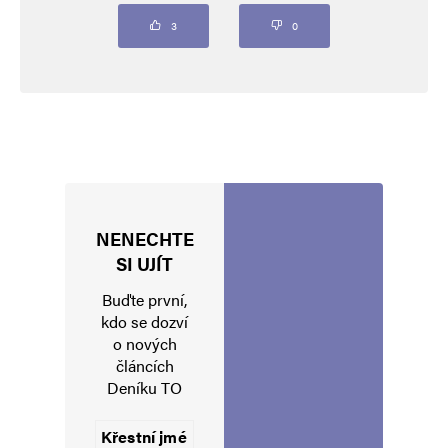
Komentář
*
3
0
NENECHTE
Jméno
*
SI UJÍT
Buďte první,
kdo se dozví
o nových
E-mail
*
Webová stránka
článcích
Deníku TO
Uložit do prohlížeče jméno, e-mail a webovou stránku pro budoucí