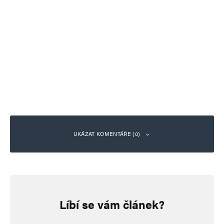
UKÁZAT KOMENTÁŘE (0)
Napsat komentář
Líbí se vám článek?
Vaše e-mailová adresa nebude zveřejněna.
Vyžadované informace jsou
označeny
*