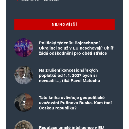
NEJNOVĚJŠÍ
Politický týdeník: Bojeschopní
Ukrajinci se už v EU neschovají; Uhlíř
žádá odškodnění pro oběti střelce
Na zrušení koncesionářských
poplatků od 1. 1. 2027 bych si
nevsadil…, říká Pavel Matocha
Tato kniha ovlivňuje geopolitické
uvažování Putinova Ruska. Kam řadí
Českou republiku?
Regulace umělé inteligence v EU