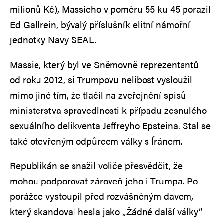
milionů Kč), Massieho v poměru 55 ku 45 porazil
Ed Gallrein, bývalý příslušník elitní námořní
jednotky Navy SEAL.
Massie, který byl ve Sněmovně reprezentantů
od roku 2012, si Trumpovu nelibost vysloužil
mimo jiné tím, že tlačil na zveřejnění spisů
ministerstva spravedlnosti k případu zesnulého
sexuálního delikventa Jeffreyho Epsteina. Stal se
také otevřeným odpůrcem války s Íránem.
Republikán se snažil voliče přesvědčit, že
mohou podporovat zároveň jeho i Trumpa. Po
porážce vystoupil před rozvášněným davem,
který skandoval hesla jako „Žádné další války“