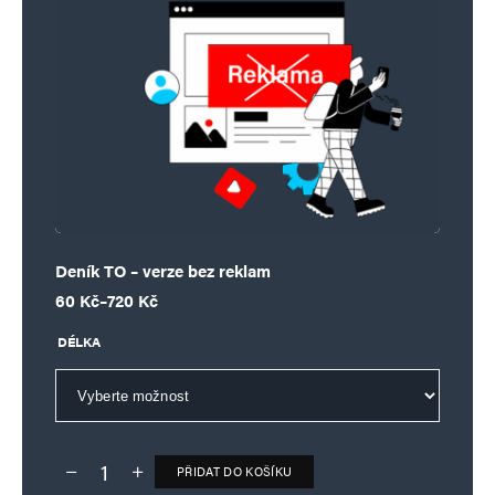
Deník TO – verze bez reklam
Rozpětí cen: 60 Kč až 720 Kč
60
Kč
–
720
Kč
DÉLKA
PŘIDAT DO KOŠÍKU
Deník TO – verze bez reklam množství