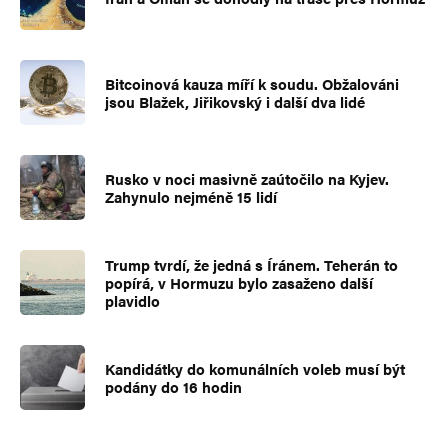
Bitcoinová kauza míří k soudu. Obžalováni
jsou Blažek, Jiřikovský i další dva lidé
Rusko v noci masivně zaútočilo na Kyjev.
Zahynulo nejméně 15 lidí
Trump tvrdí, že jedná s Íránem. Teherán to
popírá, v Hormuzu bylo zasaženo další
plavidlo
Kandidátky do komunálních voleb musí být
podány do 16 hodin