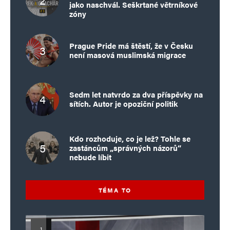
jako naschvál. Seškrtané větrníkové
zóny
Prague Pride má štěstí, že v Česku
není masová muslimská migrace
Sedm let natvrdo za dva příspěvky na
sítích. Autor je opoziční politik
Kdo rozhoduje, co je lež? Tohle se
zastáncům „správných názorů“
nebude líbit
TÉMA TO