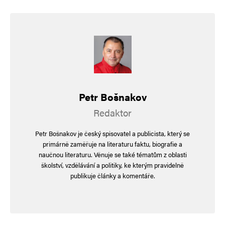
E-mail
*
Webová stránka
Uložit do prohlížeče jméno, e-mail a webovou stránku pro budoucí
komentáře.
Informujte mě o nových komentářích e-mailem.
Petr Bošnakov
Informujte mě o nových příspěvcích e-mailem.
Redaktor
Alternative:
Petr Bošnakov je český spisovatel a publicista, který se
primárně zaměřuje na literaturu faktu, biografie a
naučnou literaturu. Věnuje se také tématům z oblasti
školství, vzdělávání a politiky, ke kterým pravidelně
publikuje články a komentáře.