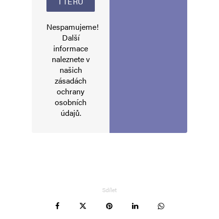
Napsat komentář
Nespamujeme!
Vaše e-mailová adresa nebude zveřejněna.
Vyžadované informace jsou
Další
označeny
*
informace
naleznete v
Komentář
*
našich
zásadách
ochrany
osobních
údajů
.
Jméno
*
Sdílet