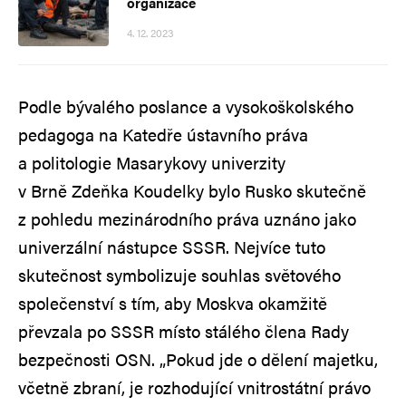
organizace
4. 12. 2023
Podle
bývalého poslance a vysokoškolského
pedagoga na Katedře ústavního práva
a politologie Masarykovy univerzity
v Brně Zdeňka Koudelky bylo Rusko skutečně
z pohledu mezinárodního práva uznáno jako
univerzální nástupce SSSR. Nejvíce tuto
skutečnost symbolizuje souhlas světového
společenství s tím, aby Moskva okamžitě
převzala po SSSR místo stálého člena Rady
bezpečnosti OSN. „Pokud jde o dělení majetku,
včetně zbraní, je rozhodující vnitrostátní právo