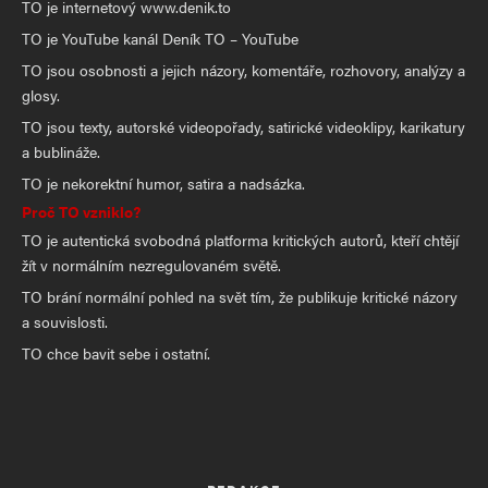
TO je internetový www.denik.to
TO je YouTube kanál Deník TO – YouTube
TO jsou osobnosti a jejich názory, komentáře, rozhovory, analýzy a
glosy.
TO jsou texty, autorské videopořady, satirické videoklipy, karikatury
a bublináže.
TO je nekorektní humor, satira a nadsázka.
Proč TO vzniklo?
TO je autentická svobodná platforma kritických autorů, kteří chtějí
žít v normálním nezregulovaném světě.
TO brání normální pohled na svět tím, že publikuje kritické názory
a souvislosti.
TO chce bavit sebe i ostatní.