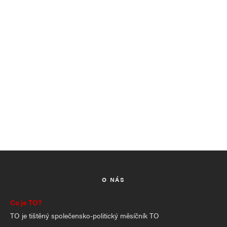
O NÁS
Co je TO?
TO je tištěný společensko-politický měsíčník TO