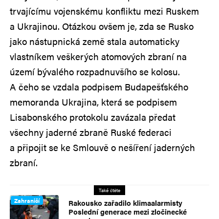
trvajícímu vojenskému konfliktu mezi Ruskem
a Ukrajinou. Otázkou ovšem je, zda se Rusko
jako nástupnická země stala automaticky
vlastníkem veškerých atomových zbraní na
území bývalého rozpadnuvšího se kolosu.
A čeho se vzdala podpisem Budapešťského
memoranda Ukrajina, která se podpisem
Lisabonského protokolu zavázala předat
všechny jaderné zbraně Ruské federaci
a připojit se ke Smlouvě o nešíření jaderných
zbraní.
Také čtěte
Zahraničí
Rakousko zařadilo klimaalarmisty
Poslední generace mezi zločinecké