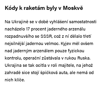
Kódy k raketám byly v Moskvě
Na Ukrajině se v době vyhlášení samostatnosti
nacházelo 17 procent jaderného arzenálu
rozpadnuvšího se SSSR, což z ní dělalo třetí
nejsilnější jadernou velmoc. Kyjev měl ovšem
nad jaderným arzenálem pouze fyzickou
kontrolu, operační zůstávala v rukou Ruska.
Ukrajina se tak ocitla v roli majitele, na jehož
zahradě sice stojí špičková auta, ale nemá od
nich klíče.