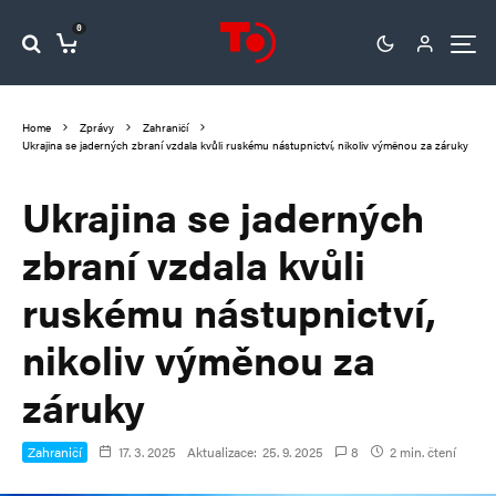
0
Home
Zprávy
Zahraničí
Ukrajina se jaderných zbraní vzdala kvůli ruskému nástupnictví, nikoliv výměnou za záruky
Ukrajina se jaderných
zbraní vzdala kvůli
ruskému nástupnictví,
nikoliv výměnou za
záruky
Zahraničí
17. 3. 2025
Aktualizace:
25. 9. 2025
8
2 min. čtení