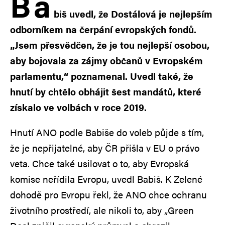
B
a
biš uvedl, že Dostálová je nejlepším
odborníkem na čerpání evropských fondů.
„Jsem přesvědčen, že je tou nejlepší osobou,
aby bojovala za zájmy občanů v Evropském
parlamentu,“ poznamenal. Uvedl také, že
hnutí by chtělo obhájit šest mandátů, které
získalo ve volbách v roce 2019.
Hnutí ANO podle Babiše do voleb půjde s tím,
že je nepřijatelné, aby ČR přišla v EU o právo
veta. Chce také usilovat o to, aby Evropská
komise neřídila Evropu, uvedl Babiš. K Zelené
dohodě pro Evropu řekl, že ANO chce ochranu
životního prostředí, ale nikoli to, aby „Green