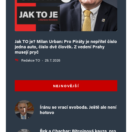
Jak TO je? Milan Urban: Pro Piráty je nepřítel číslo
jedna auto, číslo dvě člověk. Z vedení Prahy
musejí pryč
Redakce TO
·
29. 7. 2026
NEJNOVĚJŠÍ
Íránu se vrací svoboda. Ještě ale není
hotovo
Řek a Chachar: Bitcoinová kauza, pro