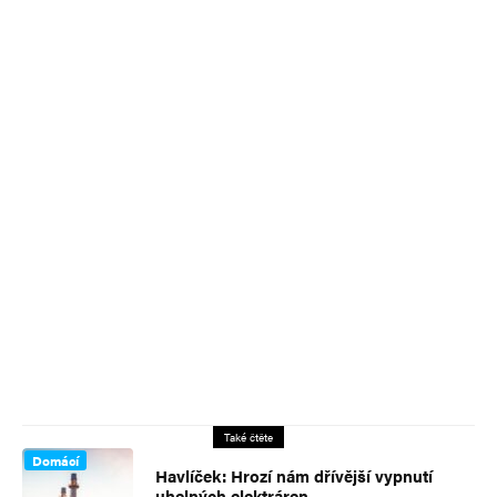
Také čtěte
Domácí
Havlíček: Hrozí nám dřívější vypnutí
uhelných elektráren