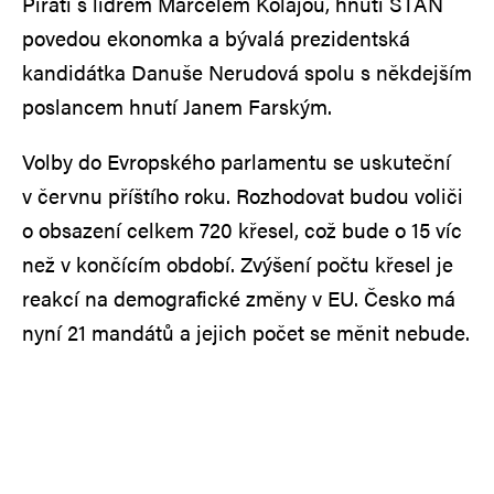
Piráti s lídrem Marcelem Kolajou, hnutí STAN
povedou ekonomka a bývalá prezidentská
kandidátka Danuše Nerudová spolu s někdejším
poslancem hnutí Janem Farským.
Volby do Evropského parlamentu se uskuteční
v červnu příštího roku. Rozhodovat budou voliči
o obsazení celkem 720 křesel, což bude o 15 víc
než v končícím období. Zvýšení počtu křesel je
reakcí na demografické změny v EU. Česko má
nyní 21 mandátů a jejich počet se měnit nebude.