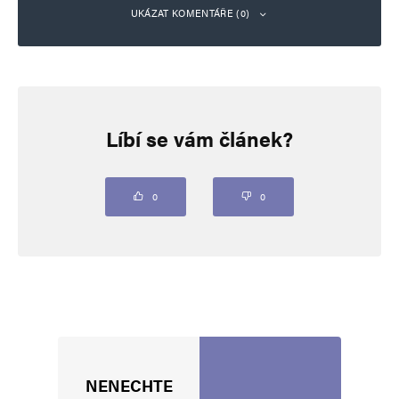
UKÁZAT KOMENTÁŘE (0)
Napsat komentář
Líbí se vám článek?
Vaše e-mailová adresa nebude zveřejněna.
Vyžadované informace jsou
označeny
*
Komentář
*
0
0
NENECHTE