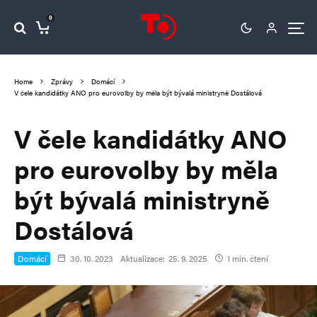
0
Home
Zprávy
Domácí
V čele kandidátky ANO pro eurovolby by měla být bývalá ministryně Dostálová
V čele kandidátky ANO
pro eurovolby by měla
být bývalá ministryně
Dostálová
Domácí
30. 10. 2023
Aktualizace:
25. 9. 2025
1 min. čtení