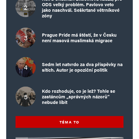
ODS velký problém. Pavlovo veto
jako naschvál. Seškrtané větrníkové
zóny
Prague Pride má štěstí, že v Česku
není masová muslimská migrace
Sedm let natvrdo za dva příspěvky na
sítích. Autor je opoziční politik
Kdo rozhoduje, co je lež? Tohle se
zastáncům „správných názorů“
nebude líbit
TÉMA TO