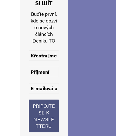
Jméno
*
SI UJÍT
Buďte první,
kdo se dozví
o nových
E-mail
*
Webová stránka
článcích
Deníku TO
Uložit do prohlížeče jméno, e-mail a webovou stránku pro budoucí
komentáře.
Informujte mě o nových komentářích e-mailem.
Informujte mě o nových příspěvcích e-mailem.
Alternative: