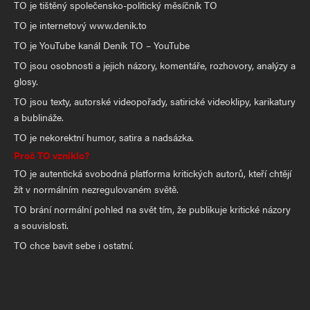
TO je tištěný společensko-politický měsíčník TO
TO je internetový www.denik.to
TO je YouTube kanál Deník TO – YouTube
TO jsou osobnosti a jejich názory, komentáře, rozhovory, analýzy a
glosy.
TO jsou texty, autorské videopořady, satirické videoklipy, karikatury
a bublináže.
TO je nekorektní humor, satira a nadsázka.
Proč TO vzniklo?
TO je autentická svobodná platforma kritických autorů, kteří chtějí
žít v normálním nezregulovaném světě.
TO brání normální pohled na svět tím, že publikuje kritické názory
a souvislosti.
TO chce bavit sebe i ostatní.