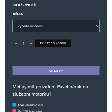
Rozpětí cen: 60 Kč až 720 Kč
60
Kč
–
720
Kč
DÉLKA
PŘIDAT DO KOŠÍKU
Deník TO – verze bez reklam množství
Alternative:
ANKETY
Měl by mít prezident Pavel nárok na
služební motorku?
Ano:
234 hlasování
Ne:
1194 hlasování