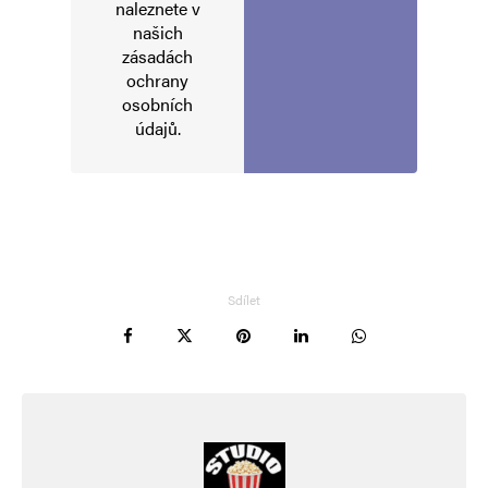
naleznete v
komentáře.
našich
zásadách
Informujte mě o nových komentářích e-mailem.
ochrany
osobních
údajů
.
Informujte mě o nových příspěvcích e-mailem.
Alternative:
Sdílet