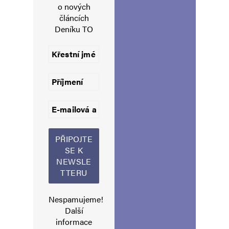
o nových
článcích
Komentář
*
Deníku TO
Jméno
*
E-mail
*
Webová stránka
Nespamujeme!
Další
informace
Uložit do prohlížeče jméno, e-mail a webovou stránku pro budoucí