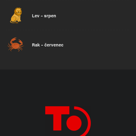
Lev – srpen
Rak – červenec