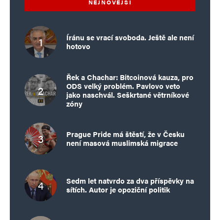
NEJNOVĚJŠÍ
Íránu se vrací svoboda. Ještě ale není
hotovo
Řek a Chachar: Bitcoinová kauza, pro
ODS velký problém. Pavlovo veto
jako naschvál. Seškrtané větrníkové
zóny
Prague Pride má štěstí, že v Česku
není masová muslimská migrace
Sedm let natvrdo za dva příspěvky na
sítích. Autor je opoziční politik