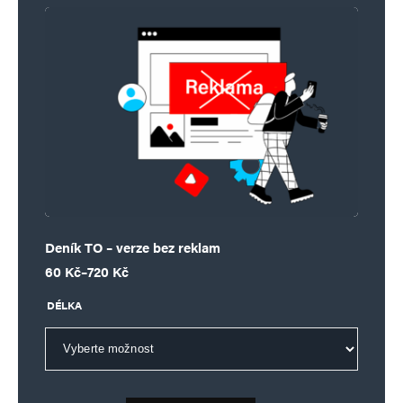
Deník TO – verze bez reklam
Rozpětí cen: 60 Kč až 720 Kč
60
Kč
–
720
Kč
DÉLKA