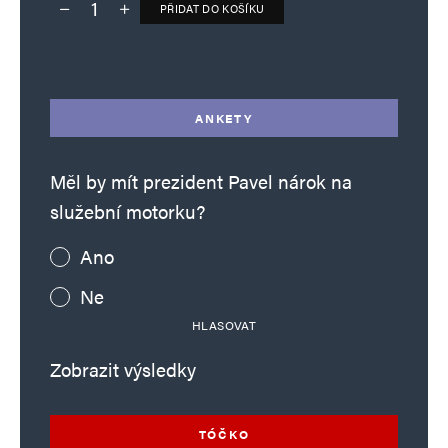
PŘIDAT DO KOŠÍKU
Deník TO – verze bez reklam množství
Alternative:
ANKETY
Měl by mít prezident Pavel nárok na
služební motorku?
Ano
Ne
HLASOVAT
Zobrazit výsledky
TÓČKO