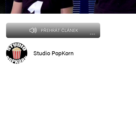
PŘEHRÁT ČLÁNEK
Studio PopKorn