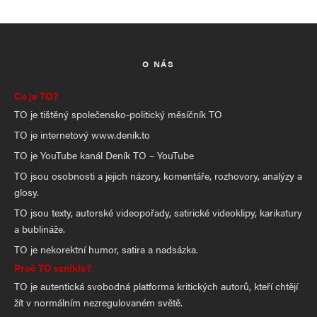
O NÁS
Co je TO?
TO je tištěný společensko-politický měsíčník TO
TO je internetový www.denik.to
TO je YouTube kanál Deník TO – YouTube
TO jsou osobnosti a jejich názory, komentáře, rozhovory, analýzy a
glosy.
TO jsou texty, autorské videopořady, satirické videoklipy, karikatury
a bublináže.
TO je nekorektní humor, satira a nadsázka.
Proč TO vzniklo?
TO je autentická svobodná platforma kritických autorů, kteří chtějí
žít v normálním nezregulovaném světě.