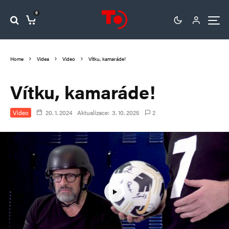
0
Home
Videa
Video
Vítku, kamaráde!
Vítku, kamaráde!
Video
20. 1. 2024
Aktualizace:
3. 10. 2025
2