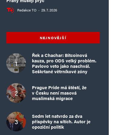
Prahy musejí pryč
Redakce TO
·
29. 7. 2026
NEJNOVĚJŠÍ
Řek a Chachar: Bitcoinová
kauza, pro ODS velký problém.
Pavlovo veto jako naschvál.
Seškrtané větrníkové zóny
Prague Pride má štěstí, že
v Česku není masová
muslimská migrace
Sedm let natvrdo za dva
příspěvky na sítích. Autor je
opoziční politik