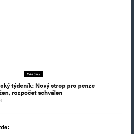
Také čtěte
tický týdeník: Nový strop pro penze
žen, rozpočet schválen
26
zde: