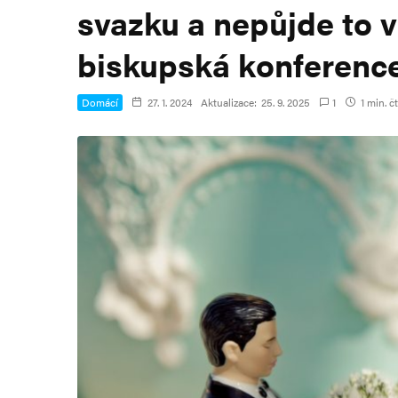
svazku a nepůjde to v
biskupská konferenc
Domácí
27. 1. 2024
Aktualizace:
25. 9. 2025
1
1 min. č