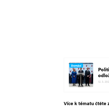
Domácí
Poli
odlo
12. 3. 20
Více k tématu čtěte 