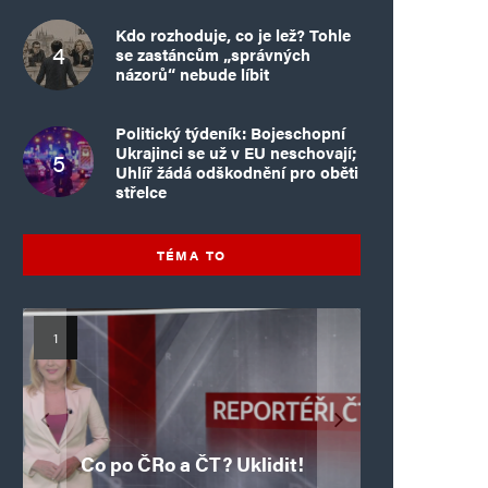
Kdo rozhoduje, co je lež? Tohle
se zastáncům „správných
názorů“ nebude líbit
Politický týdeník: Bojeschopní
Ukrajinci se už v EU neschovají;
Uhlíř žádá odškodnění pro oběti
střelce
TÉMA TO
Mýty o Václavu Klausovi:
Vymíráme a politici lžou:
Islamistický teror v EU,
Pivo, jazz, hádky,
Pim Fortuyn: Muž, který
Islamistický teror v EU,
6. díl: Brutální poprava
porodnost nezachrání
loajalita i humor. Jakl
5. díl: Krvavé oslavy pádu
boří legendy o bývalém
85letého katolického
dotace, byty ani
se nestihl stát
Co po ČRo a ČT? Uklidit!
kněze Jacquese Hamela
zkrácené úvazky
Bastily v Nice
prezidentovi
premiérem