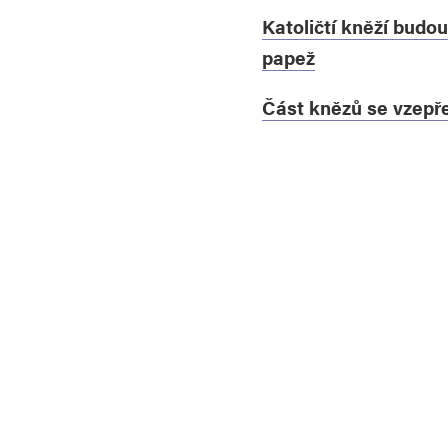
Katoličtí kněží budo
papež
Část knězů se vzepř