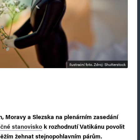
Ilustrační foto. Zdroj: Shutterstock
, Moravy a Slezska na plenárním zasedání
lečné stanovisko
k rozhodnutí Vatikánu povolit
něžím žehnat stejnopohlavním párům.