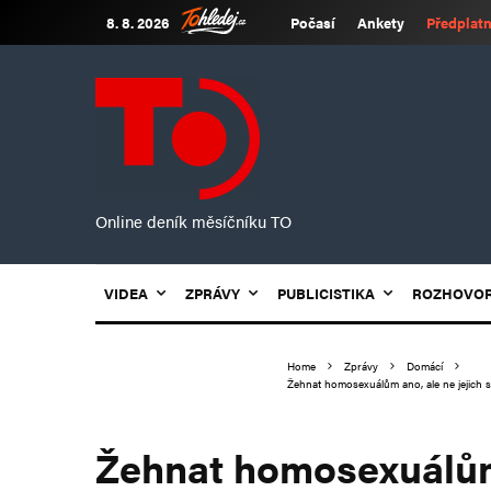
8. 8. 2026
Počasí
Ankety
Předplatn
Online deník měsíčníku TO
VIDEA
ZPRÁVY
PUBLICISTIKA
ROZHOVO
Home
Zprávy
Domácí
Žehnat homosexuálům ano, ale ne jejich s
Žehnat homosexuálům 