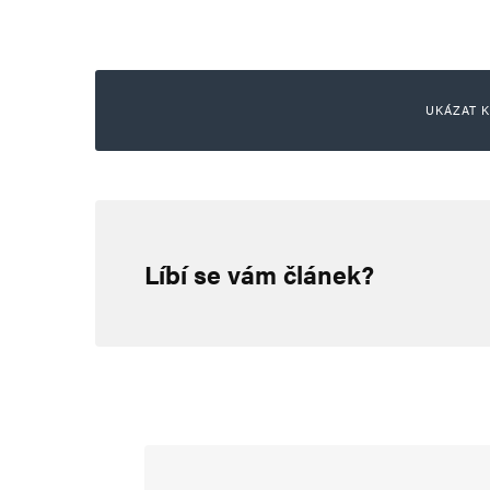
UKÁZAT K
Leaf Roller
27. 1. 2024 (12:54)
Líbí se vám článek?
Dokud budeme věnovat církvím 
minulosti úplně nezbavíme. A př
nezáleží.
Napsat komentář