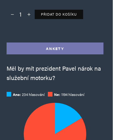
PŘIDAT DO KOŠÍKU
Deník TO – verze bez reklam množství
Alternative:
ANKETY
Měl by mít prezident Pavel nárok na
služební motorku?
Ano:
234 hlasování
Ne:
1194 hlasování