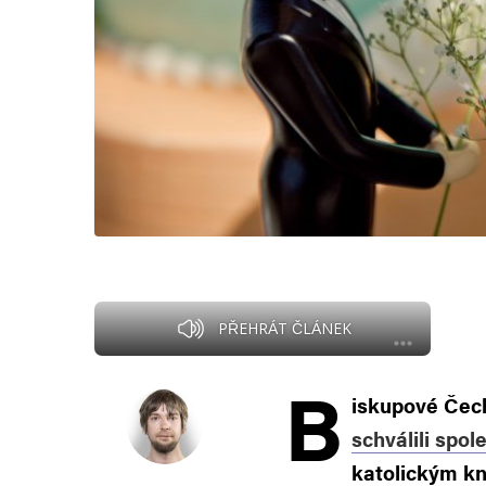
PŘEHRÁT ČLÁNEK
B
iskupové Čech
schválili spo
katolickým k