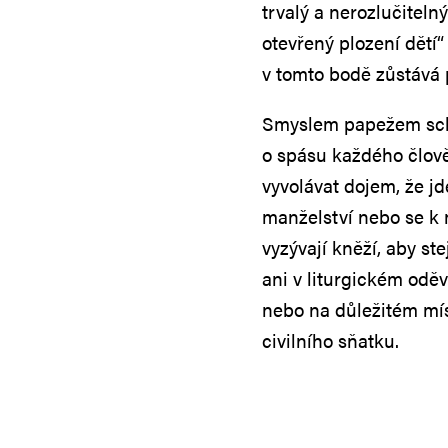
trvalý a nerozlučitel
otevřený plození dětí
v tomto bodě zůstává
Smyslem papežem sch
o spásu každého člově
vyvolávat dojem, že jd
manželství nebo se k 
vyzývají kněží, aby s
ani v liturgickém od
nebo na důležitém mí
civilního sňatku.