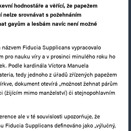
kevní hodnostáře a věřící, že papežem
 nelze srovnávat s požehnáním
at gayům a lesbám navíc není možné
 názvem Fiducia Supplicans vypracovalo
m pro nauku víry a v prosinci minulého roku ho
šek. Podle kardinála Víctora Manuela
steria, tedy jednoho z úřadů zřízených papežem
církve, dokument otevírá „možnost žehnat párům
i (žijícím mimo manželství) či stejnopohlavním
rence ale v té souvislosti upozorňuje, že
su Fiducia Supplicans definováno jako „výlučný,