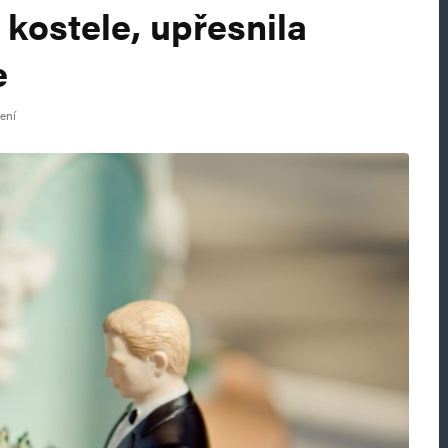
 kostele, upřesnila
e
tení