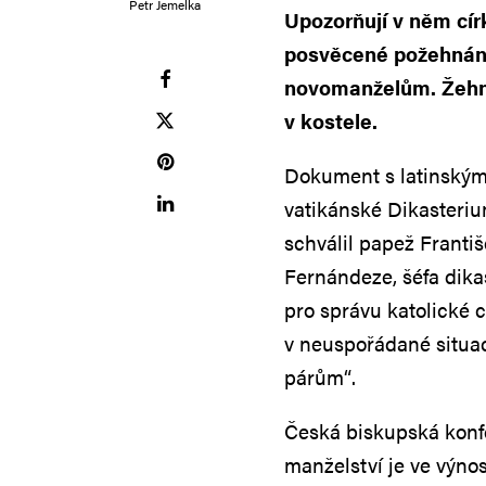
Petr Jemelka
Upozorňují v něm cír
posvěcené požehnání
novomanželům. Žehn
v kostele.
Dokument s latinským
vatikánské Dikasteriu
schválil papež Franti
Fernándeze, šéfa dika
pro správu katolické 
v neuspořádané situac
párům“.
Česká biskupská konfe
manželství je ve výno