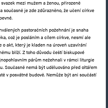
ný svazek mezi mužem a ženou, přirozeně
“ a současně je zde zdůrazněno, že učení církve
 pevné.
válených pastoračních požehnání je snaha
ka, což je posláním a cílem církve, nesmí ale
e o akt, který je kladen na úroveň uzavírání
němu blíží. Z toho důvodu čeští biskupové
tejnopohlavním párům nežehnali v rámci liturgie
ěvu. Současně nemá být uděluováno před oltářem
stě v posvátné budově. Nemůže být ani součástí