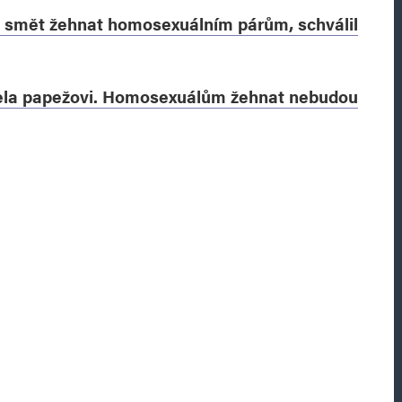
u smět žehnat homosexuálním párům, schválil
ela papežovi. Homosexuálům žehnat nebudou