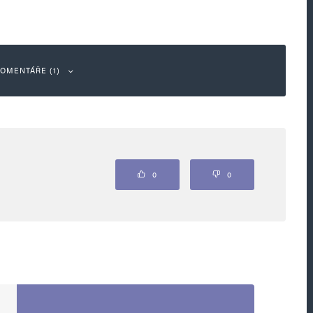
OMENTÁŘE (1)
Odpovědět
0
0
tak velkou pozornost, nikdy se tohoto břemena
itom na tom, co říkají nebo dělají, absolutně