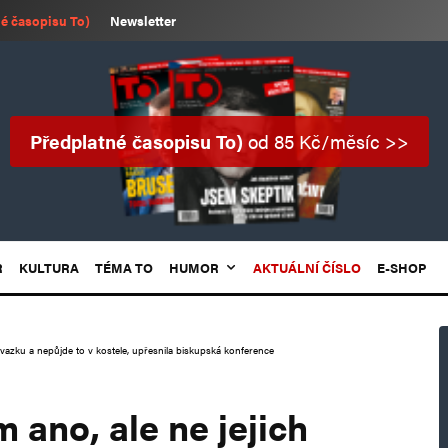
é časopisu To)
Newsletter
Předplatné časopisu To)
od 85 Kč/měsíc >>
R
KULTURA
TÉMA TO
HUMOR
AKTUÁLNÍ ČÍSLO
E-SHOP
vazku a nepůjde to v kostele, upřesnila biskupská konference
ano, ale ne jejich