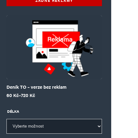
ŽÁDNÉ REKLAMY
Deník TO – verze bez reklam
Rozpětí cen: 60 Kč až 720 Kč
60
Kč
–
720
Kč
DÉLKA