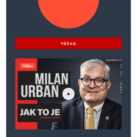
Napsat komentář
Vaše e-mailová adresa nebude zveřejněna.
Vyžadované informace jsou
označeny
*
Komentář
*
TÓČKO
TÓčko
Jméno
*