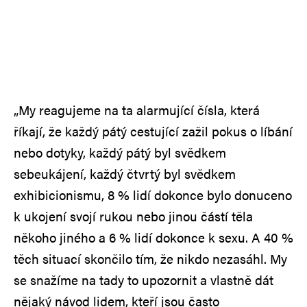
„My reagujeme na ta alarmující čísla, která
říkají, že každý pátý cestující zažil pokus o líbání
nebo dotyky, každý pátý byl svědkem
sebeukájení, každý čtvrtý byl svědkem
exhibicionismu, 8 % lidí dokonce bylo donuceno
k ukojení svojí rukou nebo jinou částí těla
někoho jiného a 6 % lidí dokonce k sexu. A 40 %
těch situací skončilo tím, že nikdo nezasáhl. My
se snažíme na tady to upozornit a vlastně dát
nějaký návod lidem, kteří jsou často