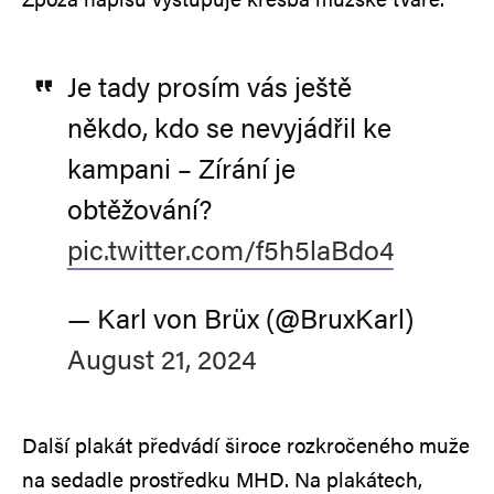
Je tady prosím vás ještě
někdo, kdo se nevyjádřil ke
kampani – Zírání je
obtěžování?
pic.twitter.com/f5h5laBdo4
— Karl von Brüx (@BruxKarl)
August 21, 2024
Další plakát předvádí široce rozkročeného muže
na sedadle prostředku MHD. Na plakátech,