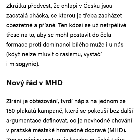
Zkrátka předvést, že chlapi v Česku jsou
zaostalá cháska, se kterou je třeba zacházet
obezřetně a přísně. Ten kdosi se už netrpělivě
třese na to, aby se mohl postavit do čela
formace proti dominanci bílého muže i u nás
(když nelze mluvit o rasismu, vystačí
i misogynie).
Nový řád v MHD
Zírání je obtěžování, tvrdí nápis na jednom ze
150 plakátů kampaně, která se pokouší bez další
argumentace definovat, co je nevhodné chování
v pražské městské hromadné dopravě (MHD).
Zpoza nápisu vystupuje kresba mužské tváře.