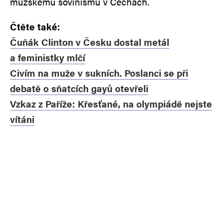
mužskému šovinismu v Čechách.
Čtěte také:
Čuňák Clinton v Česku dostal metál
a feministky mlčí
Civím na muže v sukních. Poslanci se při
debatě o sňatcích gayů otevřeli
Vzkaz z Paříže: Křesťané, na olympiádě nejste
vítáni