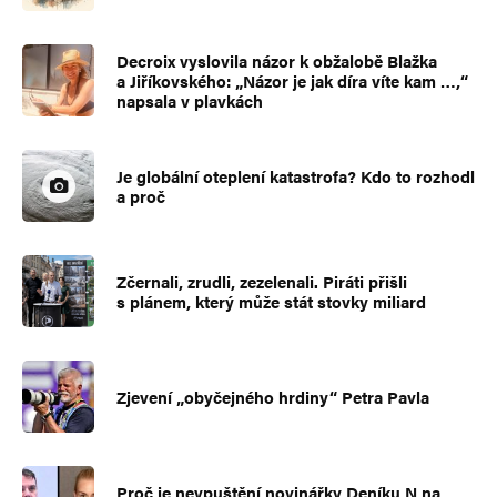
Decroix vyslovila názor k obžalobě Blažka
a Jiříkovského: „Názor je jak díra víte kam …,“
napsala v plavkách
Je globální oteplení katastrofa? Kdo to rozhodl
a proč
Zčernali, zrudli, zezelenali. Piráti přišli
s plánem, který může stát stovky miliard
Zjevení „obyčejného hrdiny“ Petra Pavla
Proč je nevpuštění novinářky Deníku N na