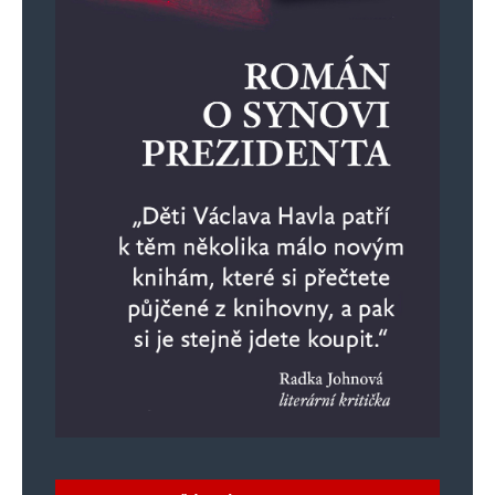
Robo
Odpovědět
26. 8. 2024 (16:31)
Piráti jsou pokrytci.
Zírám na to, co prováděl námestek Kolařík za
Piráty, také zuřivý bojovník za práva žen
a Istanbul stejně jako Feri, poslanec TOP09, t.č.
v base za znásilnění..
Beztrestně, jak je u pětidemolice obvyklé.
idnes 8.11.2023: Pražští policisté odložili
prověřování incidentu z letošního června, při
kterém se dostali do potyčky tehdejší náměstek
ministra vnitra Lukáš Kolářík a jeho asistentka.
Podle dřívějších informací webu šlo o potyčku
mezi Koláříkem, jeho manželkou a jeho