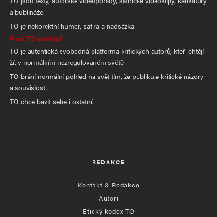
TO jsou texty, autorské videopořady, satirické videoklipy, karikatury
a bublináže.
TO je nekorektní humor, satira a nadsázka.
Proč TO vzniklo?
TO je autentická svobodná platforma kritických autorů, kteří chtějí
žít v normálním nezregulovaném světě.
TO brání normální pohled na svět tím, že publikuje kritické názory
a souvislosti.
TO chce bavit sebe i ostatní.
REDAKCE
Kontakt & Redakce
Autoři
Etický kodex TO