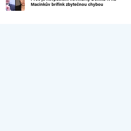
Macinkův brífink zbytečnou chybou