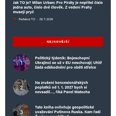
E-mail
*
Webová stránka
Jak TO je? Milan Urban: Pro Piráty je nepřítel číslo
jedna auto, číslo dvě člověk. Z vedení Prahy
musejí pryč
Redakce TO
·
29. 7. 2026
Uložit do prohlížeče jméno, e-mail a webovou stránku pro budoucí
komentáře.
NEJNOVĚJŠÍ
Informujte mě o nových komentářích e-mailem.
Informujte mě o nových příspěvcích e-mailem.
Politický týdeník: Bojeschopní
Ukrajinci se už v EU neschovají; Uhlíř
Alternative:
žádá odškodnění pro oběti střelce
Na zrušení koncesionářských
poplatků od 1. 1. 2027 bych si
nevsadil…, říká Pavel Matocha
Tato kniha ovlivňuje geopolitické
uvažování Putinova Ruska. Kam řadí