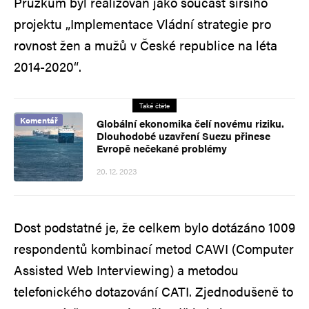
Průzkum byl realizován jako součást širšího
projektu „Implementace Vládní strategie pro
rovnost žen a mužů v České republice na léta
2014-2020“.
Také čtěte
Komentář
Globální ekonomika čelí novému riziku.
Dlouhodobé uzavření Suezu přinese
Evropě nečekané problémy
20. 12. 2023
Dost podstatné je, že celkem bylo dotázáno 1009
respondentů kombinací metod CAWI (Computer
Assisted Web Interviewing) a metodou
telefonického dotazování CATI. Zjednodušeně to