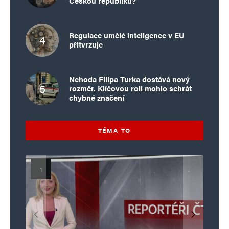
Českou republiku?
Regulace umělé inteligence v EU
přitvrzuje
Nehoda Filipa Turka dostává nový
rozměr. Klíčovou roli mohlo sehrát
chybné značení
TÉMA TO
Islamistický teror v EU, 6. díl:
Mýty o Václavu Klausovi:
Vymíráme a politici lžou:
Islamistický teror v EU, 5. díl:
Brutální poprava 85letého
Pivo, jazz, hádky, loajalita
porodnost nezachrání