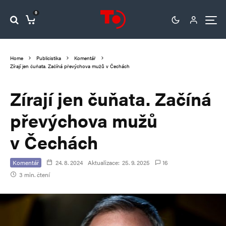
0
Home
Publicistika
Komentář
Zírají jen čuňata. Začíná převýchova mužů v Čechách
Zírají jen čuňata. Začíná
převýchova mužů
v Čechách
Komentář
24. 8. 2024
Aktualizace:
25. 9. 2025
16
3 min. čtení