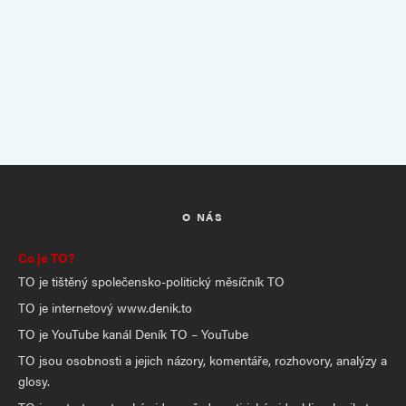
O NÁS
Co je TO?
TO je tištěný společensko-politický měsíčník TO
TO je internetový www.denik.to
TO je YouTube kanál Deník TO – YouTube
TO jsou osobnosti a jejich názory, komentáře, rozhovory, analýzy a
glosy.