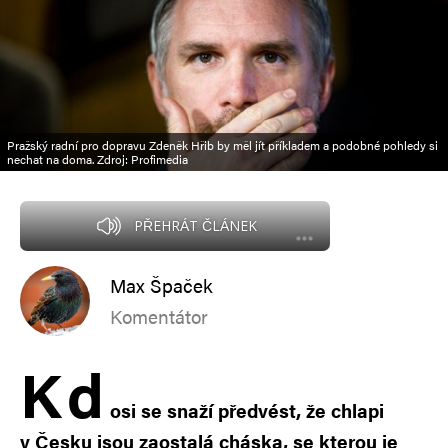
Pražský radní pro dopravu Zdeněk Hřib by měl jít příkladem a podobné pohledy si
nechat na doma. Zdroj: Profimedia
PŘEHRÁT ČLÁNEK
Max Špaček
Komentátor
K
d
osi se snaží předvést, že chlapi
v Česku jsou zaostalá cháska, se kterou je