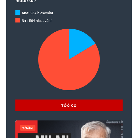
motorku?
Ano:
234 hlasování
Ne:
1194 hlasování
TÓČKO
TÓčko