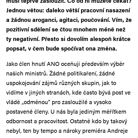
musí teprve zasloužit. Co od ní můžete čekat?
Jednou větou: daleko větší pracovní nasazení
a žádnou aroganci, agitaci, poučování. Vím, že
pozitivní sdělení se čtou mnohem méně než
ty negativní. Přesto si dovolím alespoň krátce
popsat, v čem bude spočívat ona změna.
Jako člen hnutí ANO oceňuji především výběr
našich ministrů. Žádné politikaření, žádné
uspokojování zájmů různých skupin, jak to
vidíme v jiných stranách, kde často bývá post ve
vládě „odměnou“ pro zasloužilé a vysoko
postavené členy. U nás byla jediným měřítkem
odbornost a pracovitost. Ostatně kdo by takový
nebyl, ten by tempo a nároky premiéra Andreje