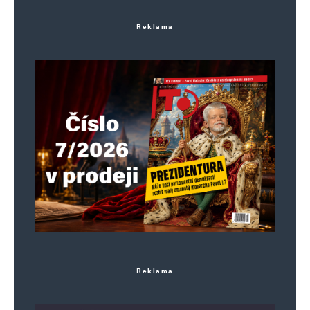
Reklama
Jméno
*
E-mail
*
Webová stránka
Uložit do prohlížeče jméno, e-mail a webovou stránku pro budoucí
komentáře.
Informujte mě o nových komentářích e-mailem.
Reklama
Informujte mě o nových příspěvcích e-mailem.