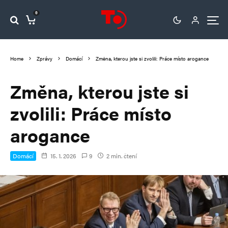
0
Home
Zprávy
Domácí
Změna, kterou jste si zvolili: Práce místo arogance
Změna, kterou jste si
zvolili: Práce místo
arogance
Domácí
15. 1. 2026
9
2 min. čtení