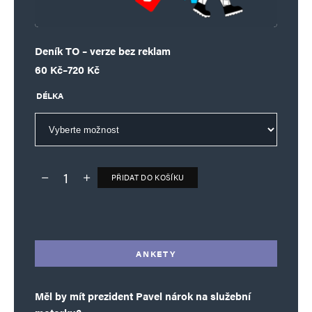
Deník TO – verze bez reklam
Rozpětí cen: 60 Kč až 720 Kč
60
Kč
–
720
Kč
DÉLKA
PŘIDAT DO KOŠÍKU
Deník TO – verze bez reklam množství
Alternative:
ANKETY
Měl by mít prezident Pavel nárok na služební