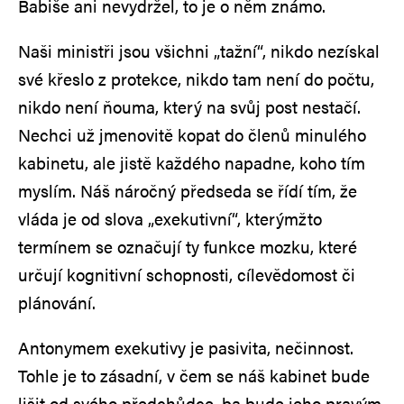
Babiše ani nevydržel, to je o něm známo.
Naši ministři jsou všichni „tažní“, nikdo nezískal
své křeslo z protekce, nikdo tam není do počtu,
nikdo není ňouma, který na svůj post nestačí.
Nechci už jmenovitě kopat do členů minulého
kabinetu, ale jistě každého napadne, koho tím
myslím. Náš náročný předseda se řídí tím, že
vláda je od slova „exekutivní“, kterýmžto
termínem se označují ty funkce mozku, které
určují kognitivní schopnosti, cílevědomost či
plánování.
Antonymem exekutivy je pasivita, nečinnost.
Tohle je to zásadní, v čem se náš kabinet bude
lišit od svého předchůdce, ba bude jeho pravým