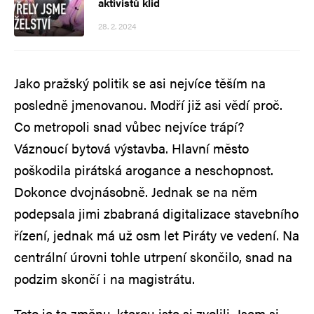
aktivistů klid
28. 2. 2024
Jako pražský politik se asi nejvíce těším na
posledně jmenovanou. Modří již asi vědí proč.
Co metropoli snad vůbec nejvíce trápí?
Váznoucí bytová výstavba. Hlavní město
poškodila pirátská arogance a neschopnost.
Dokonce dvojnásobně. Jednak se na něm
podepsala jimi zbabraná digitalizace stavebního
řízení, jednak má už osm let Piráty ve vedení. Na
centrální úrovni tohle utrpení skončilo, snad na
podzim skončí i na magistrátu.
Toto je ta změnu, kterou jste si zvolili. Jsem si