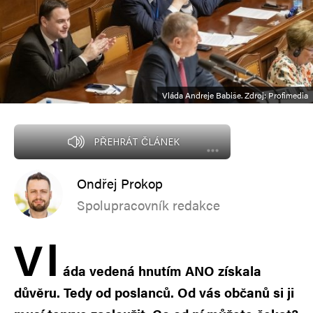
Vláda Andreje Babiše. Zdroj: Profimedia
PŘEHRÁT ČLÁNEK
Ondřej Prokop
Spolupracovník redakce
V
l
áda vedená hnutím ANO získala
důvěru. Tedy od poslanců. Od vás občanů si ji