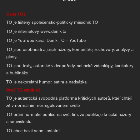
Co je TO?
TO je tištěný společensko-politický měsíčník TO
TO je internetový www.denik.to
TO je YouTube kanál Deník TO – YouTube
TO jsou osobnosti a jejich názory, komentáře, rozhovory, analýzy a
glosy.
TO jsou texty, autorské videopořady, satirické videoklipy, karikatury
a bublináže.
TO je nekorektní humor, satira a nadsázka.
Proč TO vzniklo?
TO je autentická svobodná platforma kritických autorů, kteří chtějí
žít v normálním nezregulovaném světě.
TO brání normální pohled na svět tím, že publikuje kritické názory
a souvislosti.
TO chce bavit sebe i ostatní.