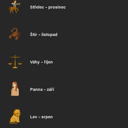
Střelec – prosinec
Štír – listopad
Váhy – říjen
Panna – září
Lev – srpen