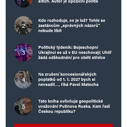
sítích. Autor je opoziční politik
Kdo rozhoduje, co je lež? Tohle se
zastáncům „správných názorů“
nebude líbit
Politický týdeník: Bojeschopní
Ukrajinci se už v EU neschovají; Uhlíř
žádá odškodnění pro oběti střelce
Na zrušení koncesionářských
poplatků od 1. 1. 2027 bych si
nevsadil…, říká Pavel Matocha
Tato kniha ovlivňuje geopolitické
uvažování Putinova Ruska. Kam řadí
Českou republiku?