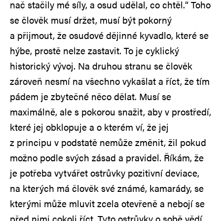
nač stačily mé síly, a osud udělal, co chtěl.“ Toho
se člověk musí držet, musí být pokorný
a přijmout, že osudové dějinné kyvadlo, které se
hýbe, prostě nelze zastavit. To je cyklický
historický vývoj. Na druhou stranu se člověk
zároveň nesmí na všechno vykašlat a říct, že tím
pádem je zbytečné něco dělat. Musí se
maximálně, ale s pokorou snažit, aby v prostředí,
které jej obklopuje a o kterém ví, že jej
z principu v podstatě nemůže změnit, žil pokud
možno podle svých zásad a pravidel. Říkám, že
je potřeba vytvářet ostrůvky pozitivní deviace,
na kterých má člověk své známé, kamarády, se
kterými může mluvit zcela otevřeně a nebojí se
před nimi cokoli říct. Tyto ostrůvky o sobě vědí,