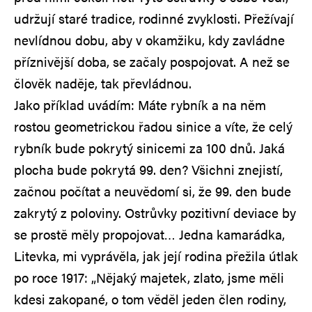
udržují staré tradice, rodinné zvyklosti. Přežívají
nevlídnou dobu, aby v okamžiku, kdy zavládne
příznivější doba, se začaly pospojovat. A než se
člověk naděje, tak převládnou.
Jako příklad uvádím: Máte rybník a na něm
rostou geometrickou řadou sinice a víte, že celý
rybník bude pokrytý sinicemi za 100 dnů. Jaká
plocha bude pokrytá 99. den? Všichni znejistí,
začnou počítat a neuvědomí si, že 99. den bude
zakrytý z poloviny. Ostrůvky pozitivní deviace by
se prostě měly propojovat… Jedna kamarádka,
Litevka, mi vyprávěla, jak její rodina přežila útlak
po roce 1917: „Nějaký majetek, zlato, jsme měli
kdesi zakopané, o tom věděl jeden člen rodiny,