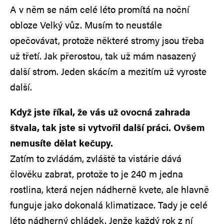
A v něm se nám celé léto promítá na noční
obloze Velký vůz. Musím to neustále
opečovávat, protože některé stromy jsou třeba
už třetí. Jak přerostou, tak už mám nasazený
další strom. Jeden skácím a mezitím už vyroste
další.
Když jste říkal, že vás už ovocná zahrada
štvala, tak jste si vytvořil další práci. Ovšem
nemusíte dělat kečupy.
Zatím to zvládám, zvláště ta vistárie dává
člověku zabrat, protože to je 240 m jedna
rostlina, která nejen nádherně kvete, ale hlavně
funguje jako dokonalá klimatizace. Tady je celé
léto nádherný chládek. Jenže každý rok z ní