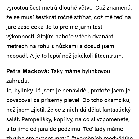
vyrostou šest metrů dlouhé větve. Což znamená,
že se musí šestkrát ročně stříhat, což mě teď na
jaře zase čeká. Je to pro mě jarní test
výkonnosti. Stojím nahoře v těch dvanácti
metrech na rohu s nůžkami a dosud jsem
nespadl. A je to lepší než jakékoli fitcentrum.
Petra Macková:
Taky máme bylinkovou
zahradu.
Jo, bylinky. Já jsem je nenáviděl, protože jsem je
považoval za příšerný plevel. Do toho okamžiku,
než jsem zjistil, že se z nich dá dělat fantastický
salát. Pampelišky, kopřivy, na co si vzpomenete,
a to jíme od jara do podzimu. Teď tady máme
zhruba sto dvacet metrů čtverečních medvědího