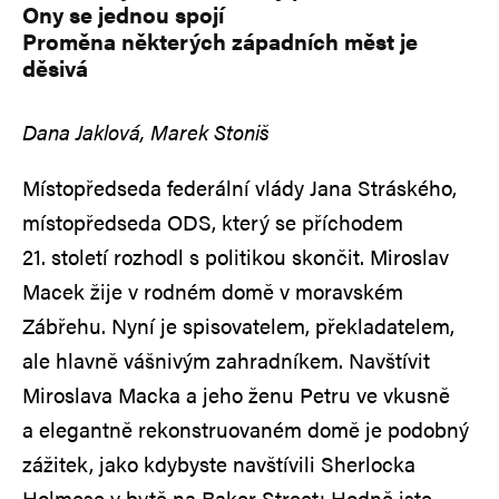
Ony se jednou spojí
Proměna některých západních měst je
děsivá
Dana Jaklová, Marek Stoniš
Místopředseda federální vlády Jana Stráského,
místopředseda ODS, který se příchodem
21. století rozhodl s politikou skončit. Miroslav
Macek žije v rodném domě v moravském
Zábřehu. Nyní je spisovatelem, překladatelem,
ale hlavně vášnivým zahradníkem. Navštívit
Miroslava Macka a jeho ženu Petru ve vkusně
a elegantně rekonstruovaném domě je podobný
zážitek, jako kdybyste navštívili Sherlocka
Holmese v bytě na Baker Street: Hodně jste