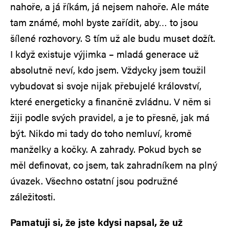
nahoře, a já říkám, já nejsem nahoře. Ale máte
tam známé, mohl byste zařídit, aby… to jsou
šílené rozhovory. S tím už ale budu muset dožít.
I když existuje výjimka – mladá generace už
absolutně neví, kdo jsem. Vždycky jsem toužil
vybudovat si svoje nijak přebujelé království,
které energeticky a finančně zvládnu. V něm si
žiji podle svých pravidel, a je to přesně, jak má
být. Nikdo mi tady do toho nemluví, kromě
manželky a kočky. A zahrady. Pokud bych se
měl definovat, co jsem, tak zahradníkem na plný
úvazek. Všechno ostatní jsou podružné
záležitosti.
Pamatuji si, že jste kdysi napsal, že už