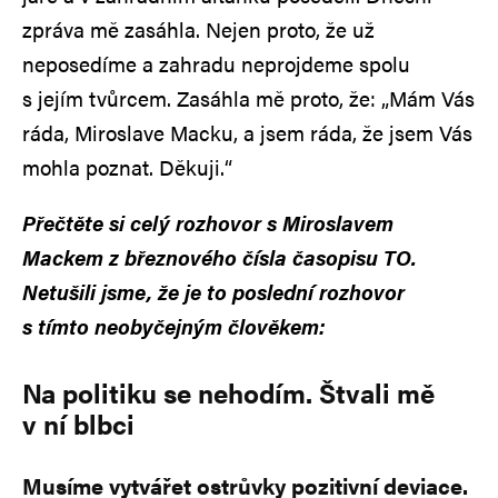
zpráva mě zasáhla. Nejen proto, že už
neposedíme a zahradu neprojdeme spolu
s jejím tvůrcem. Zasáhla mě proto, že: „Mám Vás
ráda, Miroslave Macku, a jsem ráda, že jsem Vás
mohla poznat. Děkuji.“
Přečtěte si celý rozhovor s Miroslavem
Mackem z březnového čísla časopisu TO.
Netušili jsme, že je to poslední rozhovor
s tímto neobyčejným člověkem:
Na politiku se nehodím. Štvali mě
v ní blbci
Musíme vytvářet ostrůvky pozitivní deviace.