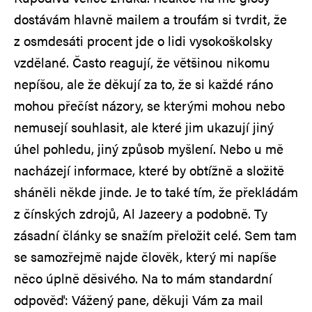
dostávám hlavně mailem a troufám si tvrdit, že
z osmdesáti procent jde o lidi vysokoškolsky
vzdělané. Často reagují, že většinou nikomu
nepíšou, ale že děkují za to, že si každé ráno
mohou přečíst názory, se kterými mohou nebo
nemusejí souhlasit, ale které jim ukazují jiný
úhel pohledu, jiný způsob myšlení. Nebo u mě
nacházejí informace, které by obtížně a složitě
sháněli někde jinde. Je to také tím, že překládám
z čínských zdrojů, Al Jazeery a podobně. Ty
zásadní články se snažím přeložit celé. Sem tam
se samozřejmě najde člověk, který mi napíše
něco úplně děsivého. Na to mám standardní
odpověď: Vážený pane, děkuji Vám za mail