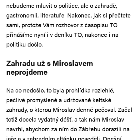
nebudeme mluvit o politice, ale o zahradě,
gastronomii, literatuře. Nakonec, jak si přečtete
sami, protože Vám rozhovor z časopisu TO
přinášíme nyní i v deníku TO, nakonec i na
politiku došlo.
Zahradu už s Miroslavem
neprojdeme
Na co nedošlo, to byla prohlídka rozlehlé,
pečlivě promyšlené a udržované keltské
zahrady, o kterou Miroslav denně pečoval. Začal
totiž docela vydatný déšť, a tak nám Miroslav
navrhl, abychom za ním do Zábřehu dorazili na
jaře a v zahradním altánku poseděli. Dnešní