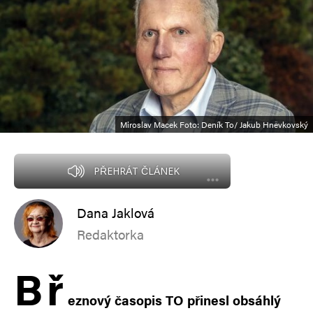
Miroslav Macek Foto: Deník To/ Jakub Hněvkovský
PŘEHRÁT ČLÁNEK
Dana Jaklová
Redaktorka
B
ř
eznový časopis TO přinesl obsáhlý