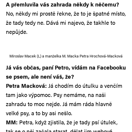
A přemluvila vás zahrada někdy k něčemu?
No, někdy mi prostě řekne, že to je špatné místo,
že tady tedy ne. Dává mi najevo, že takhle to
nepůjde.
Miroslav Macek (L) a manželka M. Macka Petra Hrochová-Macková
Já vás občas, paní Petro, vídám na Facebooku
se psem, ale není váš, že?
Petra Macková:
Já chodím do útulku a venčím
tam jako výpomoc. Psy nemáme, na naši
zahradu to moc nejde. Já mám ráda hlavně
velké psy, a to by asi nešlo.
MM:
Petra, když zjistila, že je tady psí útulek,
tak se o něj začala starat, dělat jim webové