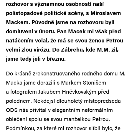
rozhovor s významnou osobností naší
polistopadové politické scény, s Miroslavem
Mackem. Původně jsme na rozhovoru byli
domluveni v únoru. Pan Macek mi však před
natáčením volal, že má se svou ženou Petrou
velmi zlou virózu. Do Zábřehu, kde M.M. žil,
jsme tedy jeli v březnu.
Do krásně zrekonstruovaného rodného domu M.
Macka jsme dorazili s Markem Stonišem
a fotografem Jakubem Hněvkovským před
polednem. Někdejší dlouholetý místopředseda
ODS nás přivítal v elegantním neformálním
oblečení spolu se svou manželkou Petrou.
Podmínkou, za které mi rozhovor slíbil bylo, že