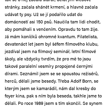
stránky, začala shánět krmení, a hlavně začala
udávat ty psy. Už se jí podařilo udat do
domácností asi 150 psů. Naučila tam lidi chodit,
aby pomáhali s venčením. Opravdu to tam žije.
Já mám koníčků ohromné kvantum. Filatelista,
devatenáct let jsem byl šéfem filmového klubu,
jezdíval jsem na filmový seminář, letní filmové
školy, ale vždycky tvrdím, že pro mě to jsou
takové paralelní vesmíry propojené černými
dírami. Seznámil jsem se se spoustou režisérů,
herců, dělali jsme besedy. Třeba Adolf Born, se
kterým jsem se kamarádil, nám dal kresby do
foyer kina, pak s ním byla beseda, takhle jsme to
dělali. Po roce 1989 jsem s tím skončil. Se synem