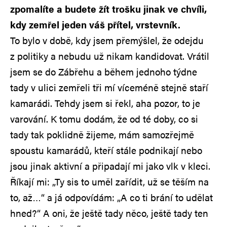
zpomalíte a budete žít trošku jinak ve chvíli,
kdy zemřel jeden váš přítel, vrstevník.
To bylo v době, kdy jsem přemýšlel, že odejdu
z politiky a nebudu už nikam kandidovat. Vrátil
jsem se do Zábřehu a během jednoho týdne
tady v ulici zemřeli tři mí víceméně stejně staří
kamarádi. Tehdy jsem si řekl, aha pozor, to je
varování. K tomu dodám, že od té doby, co si
tady tak poklidně žijeme, mám samozřejmě
spoustu kamarádů, kteří stále podnikají nebo
jsou jinak aktivní a připadají mi jako vlk v kleci.
Říkají mi: „Ty sis to uměl zařídit, už se těším na
to, až…“ a já odpovídám: „A co ti brání to udělat
hned?“ A oni, že ještě tady něco, ještě tady ten