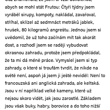
abych se mohl stát Frutou: Čtyři týdny jsem
vyráběl sirupy, kompoty, nakládal, zavařoval,
stříhal, sklízel až sedmnáct metráků jablek,
hrušek, 80 kilogramů angreštu. Jednou jsem si
uvědomil, že už toho začínám mít tak akorát
dost, a rozhodl jsem se raději vybudovat
okrasnou zahradu, protože jsem předpokládal,
že ta mi dá méně práce. Vymyslel jsem si typ
zahrady, o které si troufám tvrdit, že nikde na
světě není, aspoň já jsem ji ještě neviděl: Není to
francouzská ani anglická zahrada, ale keltská.
Jsou v ní například velké kameny, které už
nejsou skoro vidět, jak jsou zarostlé. Základem
jsou však buky, habry, borovice a do toho nižší