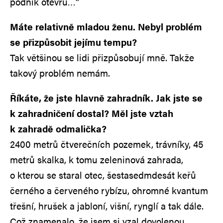
podnik otevřu…“
Máte relativně mladou ženu. Nebyl problém
se přizpůsobit jejímu tempu?
Tak většinou se lidi přizpůsobují mně. Takže
takový problém nemám.
Říkáte, že jste hlavně zahradník. Jak jste se
k zahradničení dostal? Měl jste vztah
k zahradě odmalička?
2400 metrů čtverečních pozemek, trávníky, 45
metrů skalka, k tomu zeleninová zahrada,
o kterou se staral otec, šestasedmdesát keřů
černého a červeného rybízu, ohromné kvantum
třešní, hrušek a jabloní, višní, rynglí a tak dále.
Což znamenalo, že jsem si vzal dovolenou,