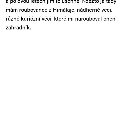
a po dvou letech jim to uschne. Kdežto já tady
mám roubovance z Himálaje, nádherné věci,
různé kuriózní věci, které mi narouboval onen
zahradník.