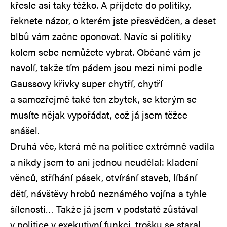
křesle asi taky těžko. A přijdete do politiky,
řeknete názor, o kterém jste přesvědčen, a deset
blbů vám začne oponovat. Navíc si politiky
kolem sebe nemůžete vybrat. Občané vám je
navolí, takže tím pádem jsou mezi nimi podle
Gaussovy křivky super chytří, chytří
a samozřejmě také ten zbytek, se kterým se
musíte nějak vypořádat, což já jsem těžce
snášel.
Druhá věc, která mě na politice extrémně vadila
a nikdy jsem to ani jednou neudělal: kladení
věnců, stříhání pásek, otvírání staveb, líbání
dětí, návštěvy hrobů neznámého vojína a tyhle
šílenosti… Takže já jsem v podstatě zůstával
v politice v exekutivní funkci, trošku se staral