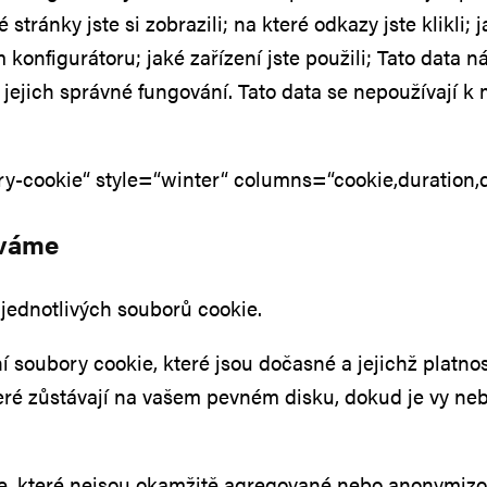
 stránky jste si zobrazili; na které odkazy jste klikli; 
šem konfigurátoru; jaké zařízení jste použili; Tato dat
t jejich správné fungování. Tato data se nepoužívají 
ry-cookie“ style=“winter“ columns=“cookie,duration,d
áváme
jednotlivých souborů cookie.
 soubory cookie, které jsou dočasné a jejichž platnos
které zůstávají na vašem pevném disku, dokud je vy neb
daje, které nejsou okamžitě agregované nebo anonymi