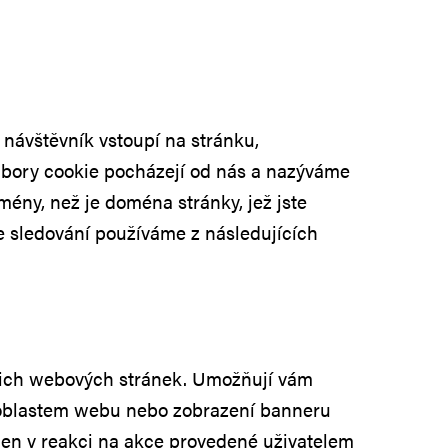
ž návštěvník vstoupí na stránku,
oubory cookie pocházejí od nás a nazýváme
mény, než je doména stránky, jež jste
e sledování používáme z následujících
ašich webových stránek. Umožňují vám
m oblastem webu nebo zobrazení banneru
jen v reakci na akce provedené uživatelem