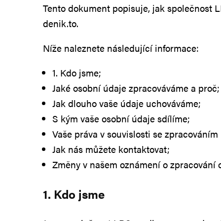
Tento dokument popisuje, jak společnost LRC media s.r.o. (viz definice níže) zpracovává vaše osobní údaje, když navštívíte webové stránky
denik.to.
Níže naleznete následující informace:
1. Kdo jsme;
Jaké osobní údaje zpracováváme a proč;
Jak dlouho vaše údaje uchováváme;
S kým vaše osobní údaje sdílíme;
Vaše práva v souvislosti se zpracováním
Jak nás můžete kontaktovat;
Změny v našem oznámení o zpracování o
1. Kdo jsme