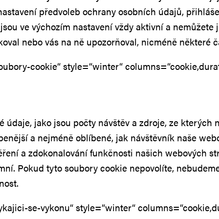
nastavení předvoleb ochrany osobních údajů, přihláš
 jsou ve výchozím nastavení vždy aktivní a nemůžete j
lokoval nebo vás na ně upozorňoval, nicméně některé 
ubory-cookie“ style=“winter“ columns=“cookie,durat
 údaje, jako jsou počty návštěv a zdroje, ze kterých 
íbenější a nejméně oblíbené, jak návštěvník naše web
ěření a zdokonalování funkčnosti našich webových str
ní. Pokud tyto soubory cookie nepovolíte, nebudeme vě
nost.
kajici-se-vykonu“ style=“winter“ columns=“cookie,du