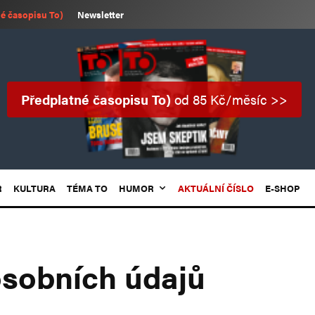
é časopisu To)
Newsletter
Předplatné časopisu To)
od 85 Kč/měsíc >>
R
KULTURA
TÉMA TO
HUMOR
AKTUÁLNÍ ČÍSLO
E-SHOP
sobních údajů