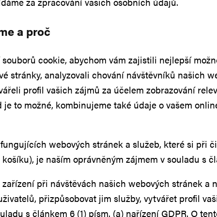
ídáme za zpracování vašich osobních údajů.
me a proč
uborů cookie, abychom vám zajistili nejlepší možno
ové stránky, analyzovali chování návštěvníků našich 
ářeli profil vašich zájmů za účelem zobrazování rele
d je to možné, kombinujeme také údaje o vašem online
fungujících webových stránek a služeb, které si při
 košíku), je naším oprávněným zájmem v souladu s člá
o zařízení při návštěvách našich webových stránek a 
vatelů, přizpůsobovat jim služby, vytvářet profil va
uladu s článkem 6 (1) písm. (a) nařízení GDPR. O t