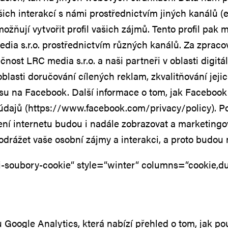
ch interakcí s námi prostřednictvím jiných kanálů (e-
umožňují vytvořit profil vašich zájmů. Tento profil p
dia s.r.o. prostřednictvím různých kanálů. Za zprac
nost LRC media s.r.o. a naši partneři v oblasti digitá
blasti doručování cílených reklam, zkvalitňování jejic
su na Facebook. Další informace o tom, jak Facebook
údajů (https://www.facebook.com/privacy/policy). Po
ení internetu budou i nadále zobrazovat a marketingo
 odrážet vaše osobní zájmy a interakci, a proto budou
-soubory-cookie“ style=“winter“ columns=“cookie,dur
 Google Analytics, která nabízí přehled o tom, jak po