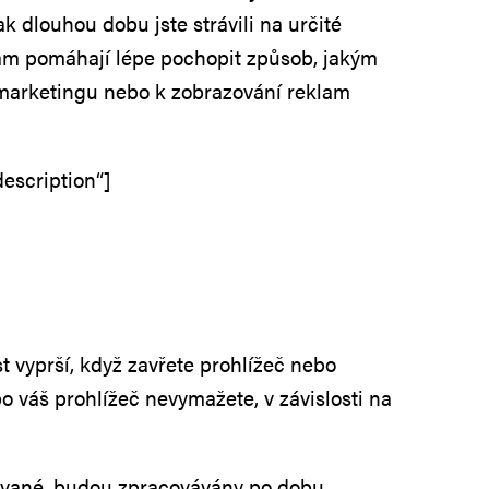
jak dlouhou dobu jste strávili na určité
a nám pomáhají lépe pochopit způsob, jakým
k marketingu nebo k zobrazování reklam
escription“]
t vyprší, když zavřete prohlížeč nebo
o váš prohlížeč nevymažete, v závislosti na
zované, budou zpracovávány po dobu