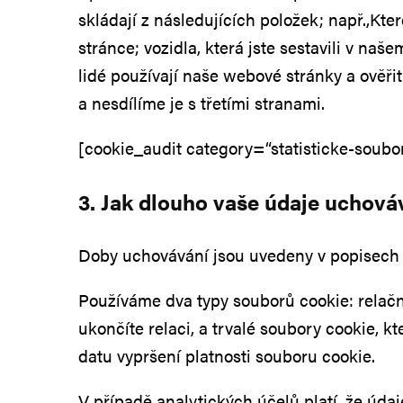
skládají z následujících položek; např.,Které
stránce; vozidla, která jste sestavili v na
lidé používají naše webové stránky a ověři
a nesdílíme je s třetími stranami.
[cookie_audit category=“statisticke-soubo
3. Jak dlouho vaše údaje uchov
Doby uchovávání jsou uvedeny v popisech 
Používáme dva typy souborů cookie: relační
ukončíte relaci, a trvalé soubory cookie, 
datu vypršení platnosti souboru cookie.
V případě analytických účelů platí, že ú