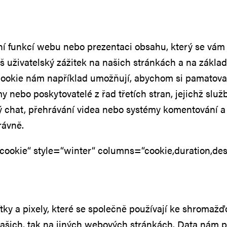
ění funkcí webu nebo prezentaci obsahu, který se vám 
áš uživatelský zážitek na našich stránkách a na zákl
ookie nám například umožňují, abychom si pamatoval
 nebo poskytovatelé z řad třetích stran, jejichž služ
ý chat, přehrávání videa nebo systémy komentování a
rávně.
ookie“ style=“winter“ columns=“cookie,duration,des
tky a pixely, které se společně používají ke shromažďo
 našich, tak na jiných webových stránkách. Data nám 