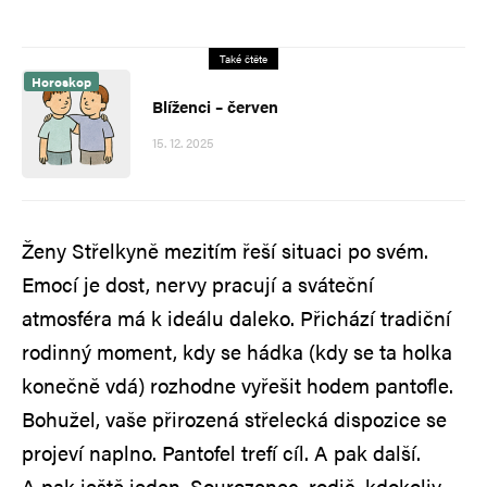
Také čtěte
Horoskop
Blíženci – červen
15. 12. 2025
Ženy Střelkyně mezitím řeší situaci po svém.
Emocí je dost, nervy pracují a sváteční
atmosféra má k ideálu daleko. Přichází tradiční
rodinný moment, kdy se hádka (kdy se ta holka
konečně vdá) rozhodne vyřešit hodem pantofle.
Bohužel, vaše přirozená střelecká dispozice se
projeví naplno. Pantofel trefí cíl. A pak další.
A pak ještě jeden. Sourozenec, rodič, kdokoliv