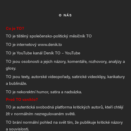
O NÁS
Co je TO?
TO je tištěný společensko-politický měsíčník TO
TO je internetový www.denik.to
TO je YouTube kanál Deník TO – YouTube
TO jsou osobnosti a jejich názory, komentáře, rozhovory, analýzy a
glosy.
TO jsou texty, autorské videopořady, satirické videoklipy, karikatury
a bublináže.
TO je nekorektní humor, satira a nadsázka.
Proč TO vzniklo?
TO je autentická svobodná platforma kritických autorů, kteří chtějí
žít v normálním nezregulovaném světě.
TO brání normální pohled na svět tím, že publikuje kritické názory
a souvislosti.