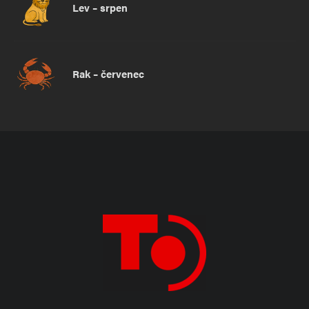
Lev – srpen
Rak – červenec