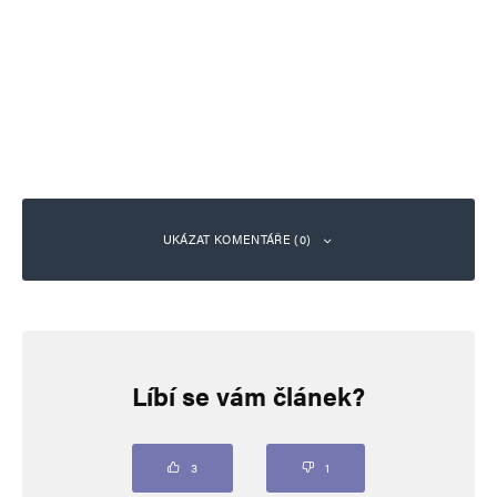
UKÁZAT KOMENTÁŘE (0)
Napsat komentář
Líbí se vám článek?
Vaše e-mailová adresa nebude zveřejněna.
Vyžadované informace jsou
označeny
*
Komentář
*
3
1