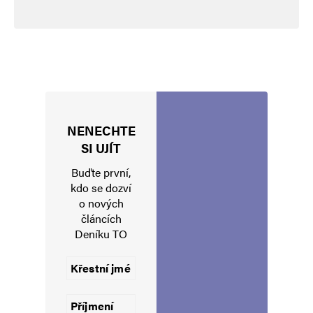
NENECHTE
Jméno
*
SI UJÍT
Buďte první,
kdo se dozví
o nových
E-mail
*
Webová stránka
článcích
Deníku TO
Uložit do prohlížeče jméno, e-mail a webovou stránku pro budoucí
komentáře.