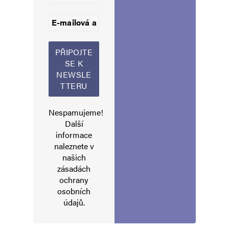
Informujte mě o nových komentářích e-mailem.
Informujte mě o nových příspěvcích e-mailem.
Alternative:
Nespamujeme!
Další
informace
naleznete v
našich
zásadách
ochrany
osobních
údajů
.