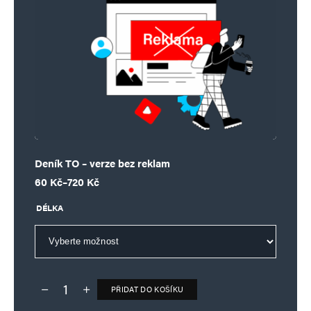
Deník TO – verze bez reklam
Rozpětí cen: 60 Kč až 720 Kč
60
Kč
–
720
Kč
DÉLKA
PŘIDAT DO KOŠÍKU
Deník TO – verze bez reklam množství
Alternative: