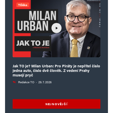
TÓčko
Jak TO je? Milan Urban: Pro Piráty je nepřítel číslo
jedna auto, číslo dvě člověk. Z vedení Prahy
musejí pryč
Redakce TO
·
29. 7. 2026
NEJNOVĚJŠÍ