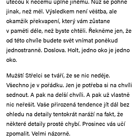
utečou k něčemu úplně jinému. Nůž se pohne
jinak, než měl. Výsledkem není věštba, ale
okamžik překvapení, který vám zůstane
v paměti déle, než byste chtěli. Řekněme jen, že
od této chvíle budete svět vnímat poněkud
jednostranně. Doslova. Holt, jedno oko je jedno
oko.
Mužští Střelci se tváří, že se nic neděje.
Všechno je v pořádku. Jen je potřeba si na chvíli
sednout. A pak na delší chvíli. A pak už vlastně
nic neřešit. Vaše přirozená tendence jít dál bez
ohledu na detaily tentokrát naráží na fakt, že
některé detaily prostě chybí. Prosinec vás učí
zpomalit. Velmi názorně.