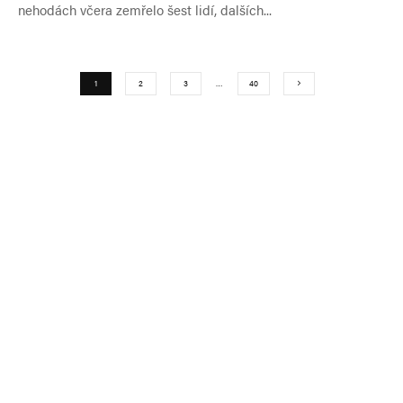
nehodách včera zemřelo šest lidí, dalších...
1
2
3
…
40