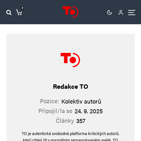
0
Redakce TO
Pozice:
Kolektiv autorů
Připojil/la se
24. 9. 2025
Články
357
TO je autentická svobodná platforma kritických autorů,
kteří chtějí žít v normálním nezregulovaném světě. TO