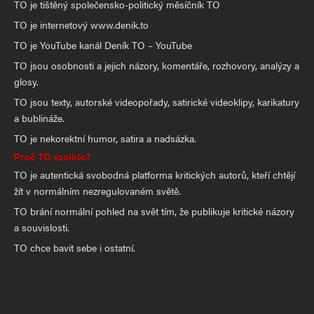
TO je tištěný společensko-politický měsíčník TO
TO je internetový www.denik.to
TO je YouTube kanál Deník TO – YouTube
TO jsou osobnosti a jejich názory, komentáře, rozhovory, analýzy a
glosy.
TO jsou texty, autorské videopořady, satirické videoklipy, karikatury
a bublináže.
TO je nekorektní humor, satira a nadsázka.
Proč TO vzniklo?
TO je autentická svobodná platforma kritických autorů, kteří chtějí
žít v normálním nezregulovaném světě.
TO brání normální pohled na svět tím, že publikuje kritické názory
a souvislosti.
TO chce bavit sebe i ostatní.