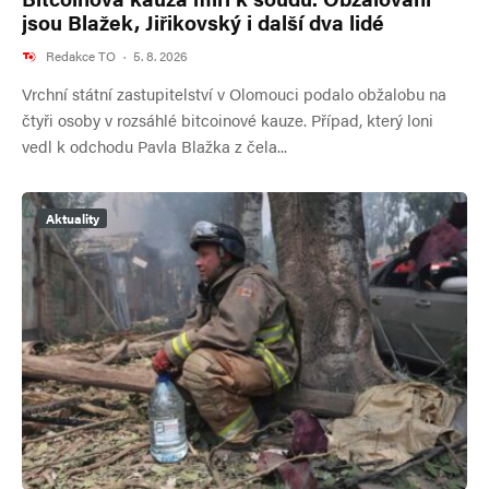
jsou Blažek, Jiřikovský i další dva lidé
Redakce TO
·
5. 8. 2026
Vrchní státní zastupitelství v Olomouci podalo obžalobu na
čtyři osoby v rozsáhlé bitcoinové kauze. Případ, který loni
vedl k odchodu Pavla Blažka z čela...
Aktuality