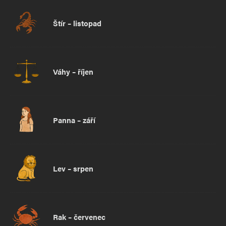
Štír – listopad
Váhy – říjen
Panna – září
Lev – srpen
Rak – červenec