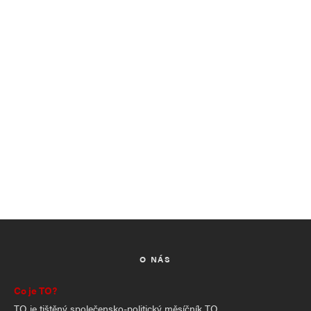
O NÁS
Co je TO?
TO je tištěný společensko-politický měsíčník TO