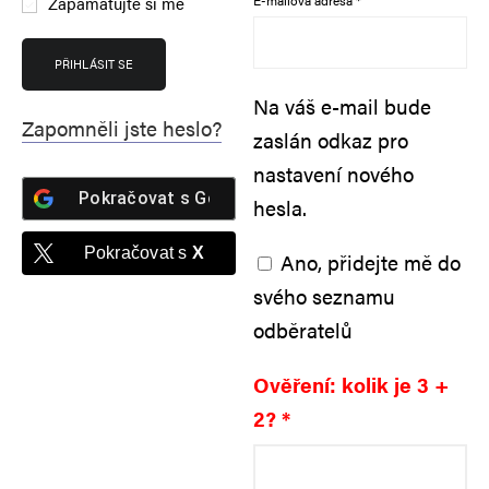
E-mailová adresa
*
Zapamatujte si mě
A
l
PŘIHLÁSIT SE
t
Na váš e-mail bude
e
Zapomněli jste heslo?
zaslán odkaz pro
r
nastavení nového
n
Pokračovat s
Google
hesla.
a
t
Pokračovat s
X
Ano, přidejte mě do
i
svého seznamu
v
odběratelů
e
:
Ověření: kolik je 3 +
2?
*