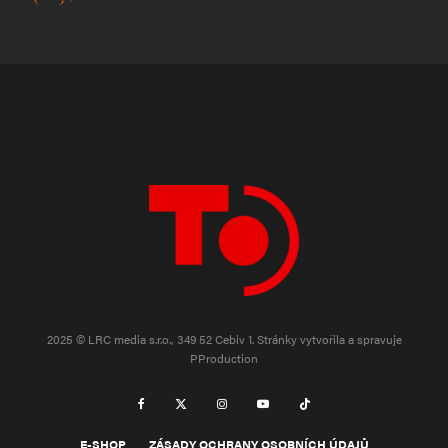
2025 © LRC media s.r.o., 349 52 Cebiv 1.
Stránky vytvořila a spravuje
PProduction
E-SHOP
ZÁSADY OCHRANY OSOBNÍCH ÚDAJŮ