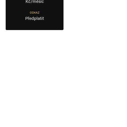
Kč/měsíc
ODKAZ
Předplatit