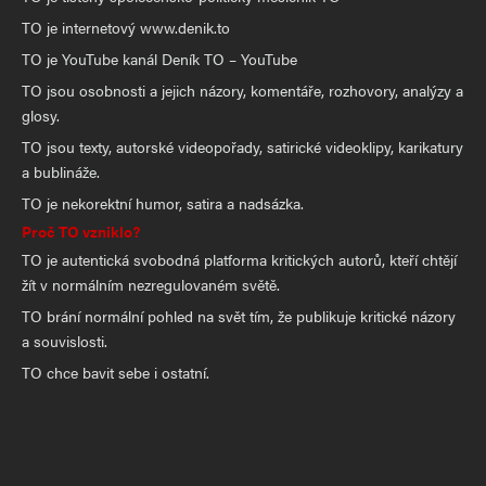
TO je internetový www.denik.to
TO je YouTube kanál Deník TO – YouTube
TO jsou osobnosti a jejich názory, komentáře, rozhovory, analýzy a
glosy.
TO jsou texty, autorské videopořady, satirické videoklipy, karikatury
a bublináže.
TO je nekorektní humor, satira a nadsázka.
Proč TO vzniklo?
TO je autentická svobodná platforma kritických autorů, kteří chtějí
žít v normálním nezregulovaném světě.
TO brání normální pohled na svět tím, že publikuje kritické názory
a souvislosti.
TO chce bavit sebe i ostatní.