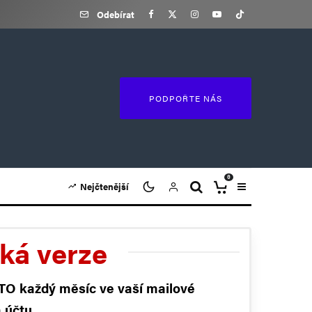
Odebírat
PODPOŘTE NÁS
0
Nejčtenější
cká verze
 TO každý měsíc ve vaší mailové
 účtu
.