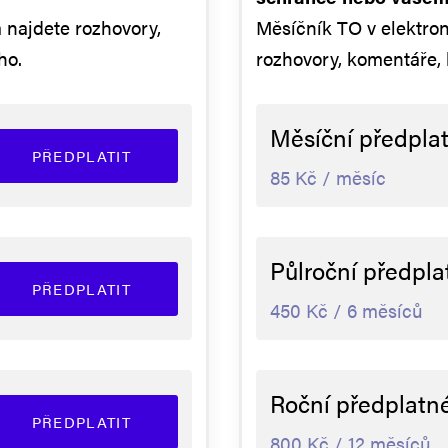
 najdete rozhovory,
Měsíčník TO v elektron
ho.
rozhovory, komentáře,
Měsíční předpla
PŘEDPLATIT
85 Kč / měsíc
Půlroční předpla
PŘEDPLATIT
450 Kč / 6 měsíců
Roční předplatn
PŘEDPLATIT
800 Kč / 12 měsíců