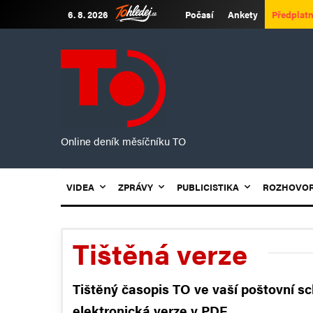
6. 8. 2026
Počasí
Ankety
Předplatn
Online deník měsíčníku TO
VIDEA
ZPRÁVY
PUBLICISTIKA
ROZHOVO
Tištěná verze
Tištěný časopis TO ve vaší poštovní s
elektronická verze v PDF.