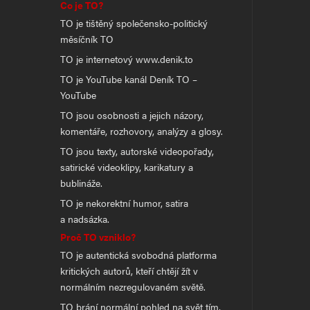
Co je TO?
TO je tištěný společensko-politický
měsíčník TO
TO je internetový www.denik.to
TO je YouTube kanál Deník TO –
YouTube
TO jsou osobnosti a jejich názory,
komentáře, rozhovory, analýzy a glosy.
TO jsou texty, autorské videopořady,
satirické videoklipy, karikatury a
bublináže.
TO je nekorektní humor, satira
a nadsázka.
Proč TO vzniklo?
TO je autentická svobodná platforma
kritických autorů, kteří chtějí žít v
normálním nezregulovaném světě.
TO brání normální pohled na svět tím,