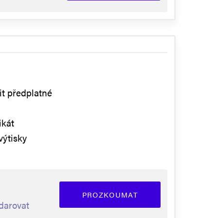
it předplatné
ikát
výtisky
PROZKOUMAT
darovat