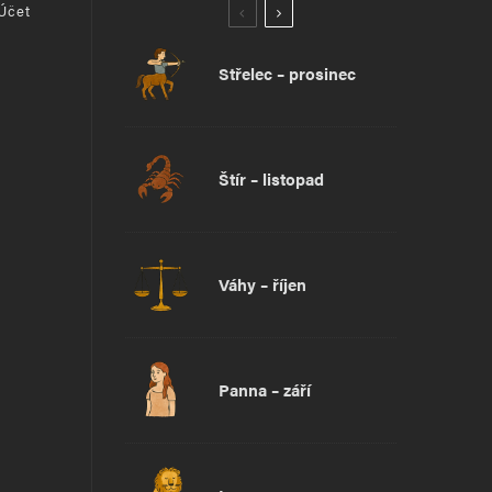
 Účet
Střelec – prosinec
Štír – listopad
Váhy – říjen
Panna – září