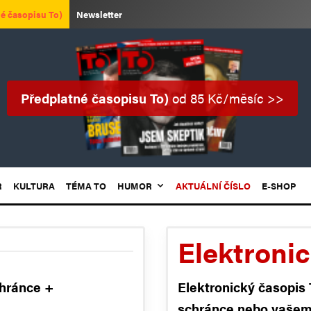
é časopisu To)
Newsletter
Předplatné časopisu To)
od 85 Kč/měsíc >>
R
KULTURA
TÉMA TO
HUMOR
AKTUÁLNÍ ČÍSLO
E-SHOP
Elektroni
chránce +
Elektronický časopis
schránce nebo
vašem