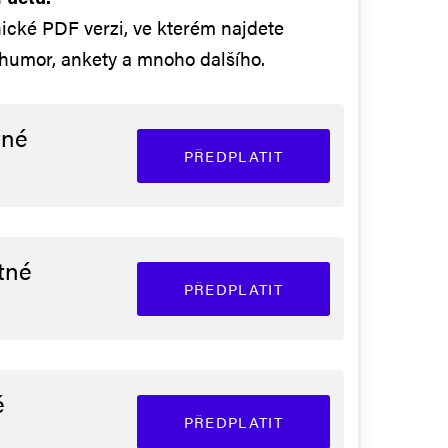
ické PDF verzi, ve kterém najdete
 humor, ankety a mnoho dalšího.
tné
PŘEDPLATIT
tné
PŘEDPLATIT
é
PŘEDPLATIT