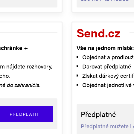
Send.cz
 schránke +
Vše na jednom místě:
Objednat a prodlouž
om nájdete rozhovory,
Darovat předplatné
eho.
Získat dárkový certif
é do zahraničia.
Objednat jednotlivé 
Předplatné
PREDPLATIŤ
Předplatné můžete i 