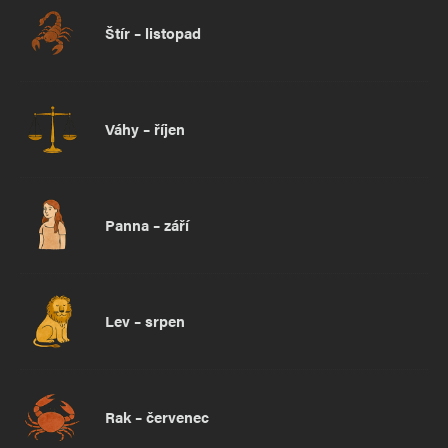
Štír – listopad
Váhy – říjen
Panna – září
Lev – srpen
Rak – červenec