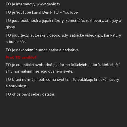
TO je internetový www.denik.to
TO je YouTube kanál Deník TO – YouTube
TO jsou osobnosti a jejich názory, komentáře, rozhovory, analýzy a
glosy.
TO jsou texty, autorské videopořady, satirické videoklipy, karikatury
a bublináže.
TO je nekorektní humor, satira a nadsázka.
Proč TO vzniklo?
TO je autentická svobodná platforma kritických autorů, kteří chtějí
žít v normálním nezregulovaném světě.
TO brání normální pohled na svět tím, že publikuje kritické názory
a souvislosti.
TO chce bavit sebe i ostatní.