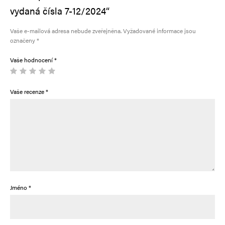
vydaná čísla 7-12/2024“
Vaše e-mailová adresa nebude zveřejněna.
Vyžadované informace jsou
označeny
*
Vaše hodnocení
*
Vaše recenze
*
Jméno
*