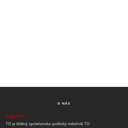
O NÁS
Co je TO?
TO je tištěný společensko-politický měsíčník TO