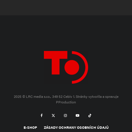
2025 © LRC media s.r.o., 349 52 Cebiv 1.
Stránky vytvořila a spravuje
PProduction
E-SHOP
ZÁSADY OCHRANY OSOBNÍCH ÚDAJŮ