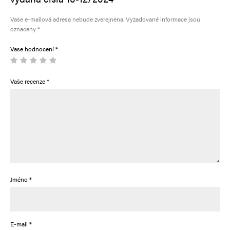
Vaše e-mailová adresa nebude zveřejněna.
Vyžadované informace jsou
označeny
*
Vaše hodnocení
*
Vaše recenze
*
Jméno
*
E-mail
*