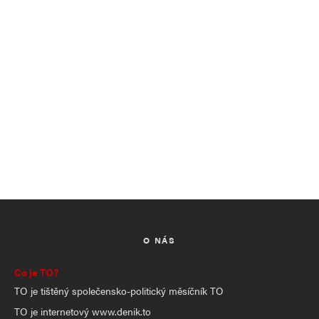
O NÁS
Co je TO?
TO je tištěný společensko-politický měsíčník TO
TO je internetový www.denik.to