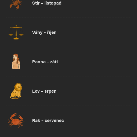
Štír – listopad
Váhy – říjen
Panna – září
Lev – srpen
Rak – červenec