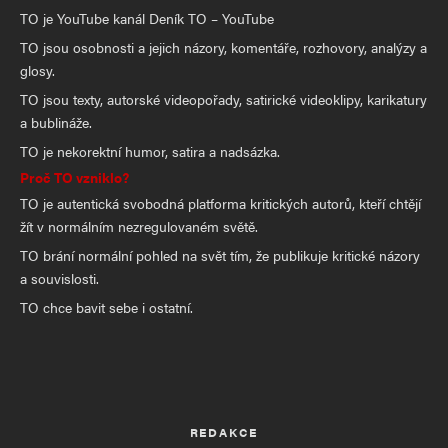
TO je YouTube kanál Deník TO – YouTube
TO jsou osobnosti a jejich názory, komentáře, rozhovory, analýzy a
glosy.
TO jsou texty, autorské videopořady, satirické videoklipy, karikatury
a bublináže.
TO je nekorektní humor, satira a nadsázka.
Proč TO vzniklo?
TO je autentická svobodná platforma kritických autorů, kteří chtějí
žít v normálním nezregulovaném světě.
TO brání normální pohled na svět tím, že publikuje kritické názory
a souvislosti.
TO chce bavit sebe i ostatní.
REDAKCE