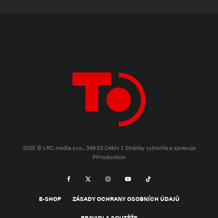
2025 © LRC media s.r.o., 349 52 Cebiv 1.
Stránky vytvořila a spravuje
PProduction
E-SHOP
ZÁSADY OCHRANY OSOBNÍCH ÚDAJŮ
PRAVIDLA SOUTĚŽE