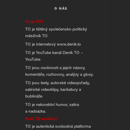
O NÁS
Co je TO?
TO je tištěný společensko-politický
měsíčník TO
TO je internetový www.denik.to
TO je YouTube kanál Deník TO –
YouTube
TO jsou osobnosti a jejich názory,
komentáře, rozhovory, analýzy a glosy.
TO jsou texty, autorské videopořady,
satirické videoklipy, karikatury a
bublináže.
TO je nekorektní humor, satira
a nadsázka.
Proč TO vzniklo?
TO je autentická svobodná platforma