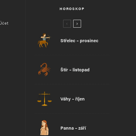
HOROSKOP
 Účet
Střelec – prosinec
Štír – listopad
Váhy – říjen
Panna – září