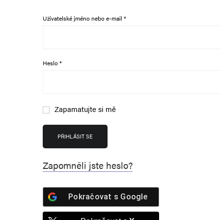
Povinné
Uživatelské jméno nebo e-mail
*
Povinné
Heslo
*
Zapamatujte si mě
A
l
PŘIHLÁSIT SE
t
e
Zapomněli jste heslo?
r
n
Pokračovat s
Google
a
t