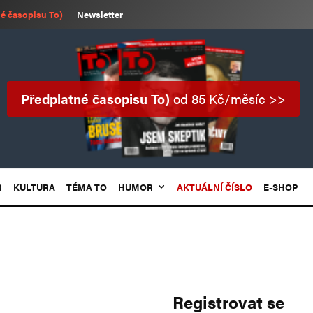
é časopisu To)
Newsletter
Předplatné časopisu To)
od 85 Kč/měsíc >>
R
KULTURA
TÉMA TO
HUMOR
AKTUÁLNÍ ČÍSLO
E-SHOP
Registrovat se