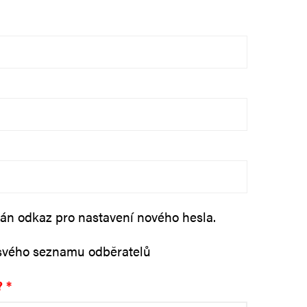
lán odkaz pro nastavení nového hesla.
 svého seznamu odběratelů
6?
*