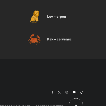
Lev – srpen
Rak – červenec