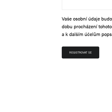
Vaše osobní údaje budou
dobu procházení tohoto
a k dalším účelům pop
REGISTROVAT SE
A
l
t
e
r
n