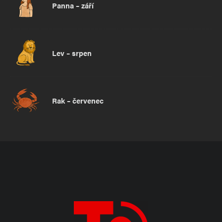
Panna – září
Lev – srpen
Rak – červenec