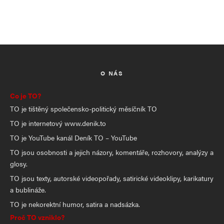
O NÁS
Co je TO?
TO je tištěný společensko-politický měsíčník TO
TO je internetový www.denik.to
TO je YouTube kanál Deník TO – YouTube
TO jsou osobnosti a jejich názory, komentáře, rozhovory, analýzy a
glosy.
TO jsou texty, autorské videopořady, satirické videoklipy, karikatury
a bublináže.
TO je nekorektní humor, satira a nadsázka.
Proč TO vzniklo?