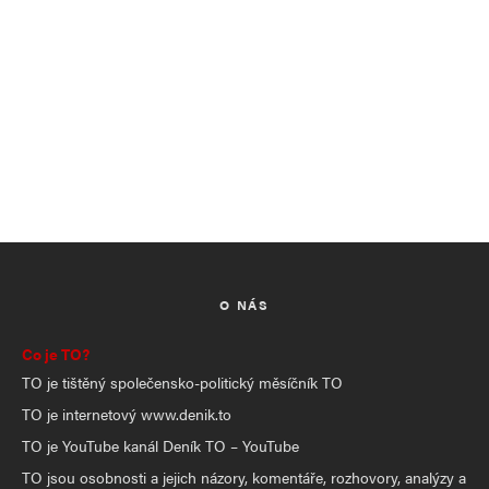
O NÁS
Co je TO?
TO je tištěný společensko-politický měsíčník TO
TO je internetový www.denik.to
TO je YouTube kanál Deník TO – YouTube
TO jsou osobnosti a jejich názory, komentáře, rozhovory, analýzy a