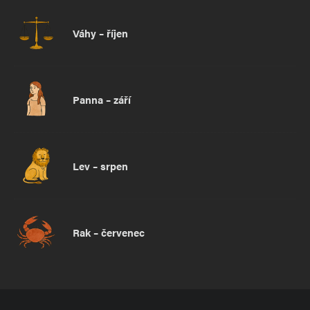
Váhy – říjen
Panna – září
Lev – srpen
Rak – červenec