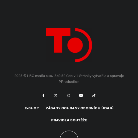
2025 © LRC media s.r.o., 349 52 Cebiv 1.
Stránky vytvořila a spravuje
PProduction
E-SHOP
ZÁSADY OCHRANY OSOBNÍCH ÚDAJŮ
PRAVIDLA SOUTĚŽE