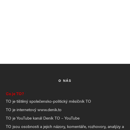
O NÁS
Co je TO?
TO je tištěný společensko-politický měsíčník TO
TO je internetový www.denik.to
TO je YouTube kanál Deník TO – YouTube
TO jsou osobnosti a jejich názory, komentáře, rozhovory, analýzy a