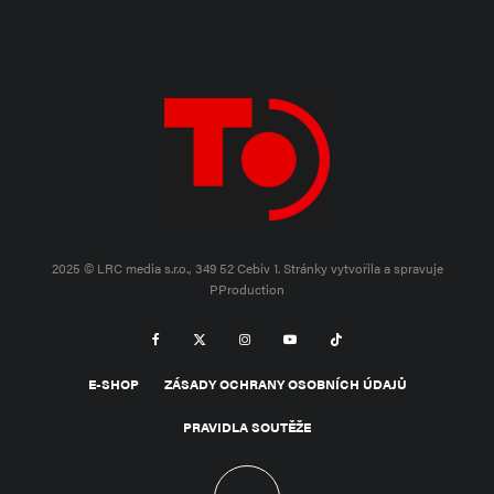
2025 © LRC media s.r.o., 349 52 Cebiv 1.
Stránky vytvořila a spravuje
PProduction
E-SHOP
ZÁSADY OCHRANY OSOBNÍCH ÚDAJŮ
PRAVIDLA SOUTĚŽE