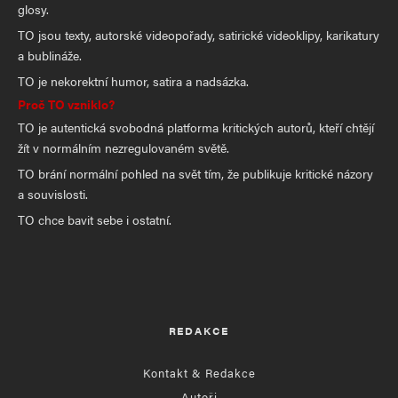
glosy.
TO jsou texty, autorské videopořady, satirické videoklipy, karikatury
a bublináže.
TO je nekorektní humor, satira a nadsázka.
Proč TO vzniklo?
TO je autentická svobodná platforma kritických autorů, kteří chtějí
žít v normálním nezregulovaném světě.
TO brání normální pohled na svět tím, že publikuje kritické názory
a souvislosti.
TO chce bavit sebe i ostatní.
REDAKCE
Kontakt & Redakce
Autoři