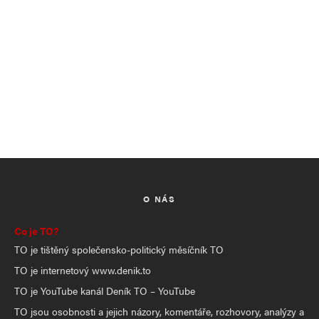
O NÁS
Co je TO?
TO je tištěný společensko-politický měsíčník TO
TO je internetový www.denik.to
TO je YouTube kanál Deník TO – YouTube
TO jsou osobnosti a jejich názory, komentáře, rozhovory, analýzy a