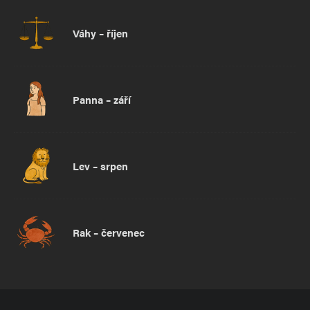
Váhy – říjen
Panna – září
Lev – srpen
Rak – červenec