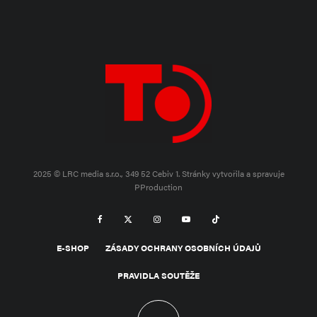
2025 © LRC media s.r.o., 349 52 Cebiv 1.
Stránky vytvořila a spravuje
PProduction
E-SHOP
ZÁSADY OCHRANY OSOBNÍCH ÚDAJŮ
PRAVIDLA SOUTĚŽE