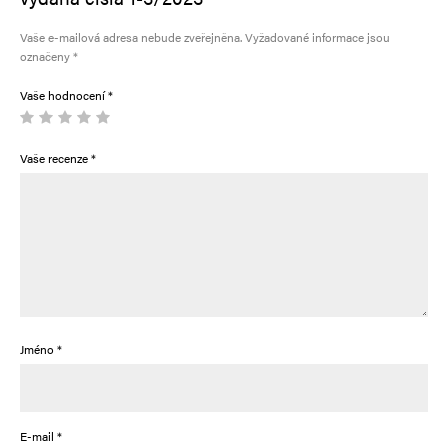
Vaše e-mailová adresa nebude zveřejněna.
Vyžadované informace jsou
označeny
*
Vaše hodnocení
*
Vaše recenze
*
Jméno
*
E-mail
*