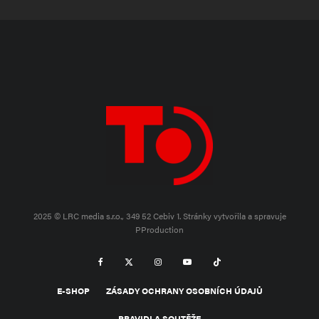
2025 © LRC media s.r.o., 349 52 Cebiv 1.
Stránky vytvořila a spravuje
PProduction
E-SHOP
ZÁSADY OCHRANY OSOBNÍCH ÚDAJŮ
PRAVIDLA SOUTĚŽE