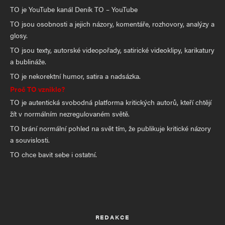
TO je YouTube kanál Deník TO – YouTube
TO jsou osobnosti a jejich názory, komentáře, rozhovory, analýzy a
glosy.
TO jsou texty, autorské videopořady, satirické videoklipy, karikatury
a bublináže.
TO je nekorektní humor, satira a nadsázka.
Proč TO vzniklo?
TO je autentická svobodná platforma kritických autorů, kteří chtějí
žít v normálním nezregulovaném světě.
TO brání normální pohled na svět tím, že publikuje kritické názory
a souvislosti.
TO chce bavit sebe i ostatní.
REDAKCE