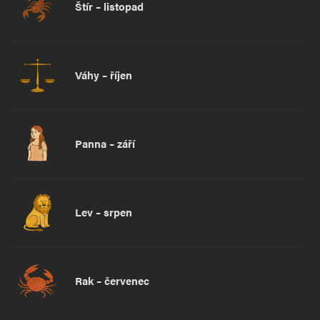
Štír – listopad
Váhy – říjen
Panna – září
Lev – srpen
Rak – červenec