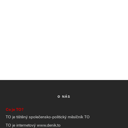
O NÁS
Co je TO?
TO je tištěný společensko-politický měsíčník TO
TO je internetový www.denik.to