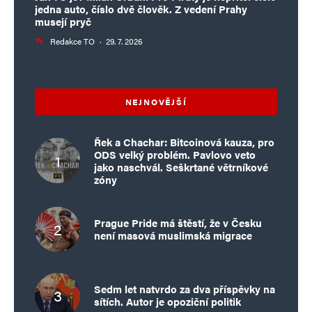
jedna auto, číslo dvě člověk. Z vedení Prahy
musejí pryč
Redakce TO
·
29. 7. 2026
NEJNOVĚJŠÍ
Řek a Chachar: Bitcoinová kauza, pro
ODS velký problém. Pavlovo veto
jako naschvál. Seškrtané větrníkové
zóny
Prague Pride má štěstí, že v Česku
není masová muslimská migrace
Sedm let natvrdo za dva příspěvky na
sítích. Autor je opoziční politik