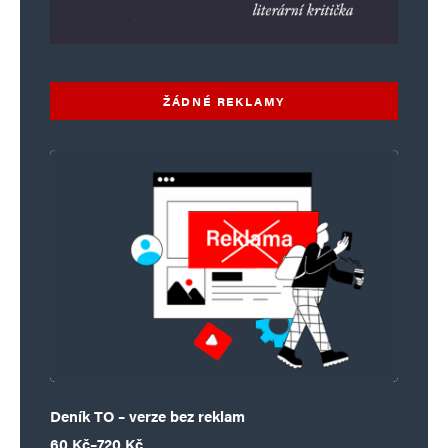
ŽÁDNÉ REKLAMY
Deník TO – verze bez reklam
Rozpětí cen: 60 Kč až 720 Kč
60
Kč
–
720
Kč