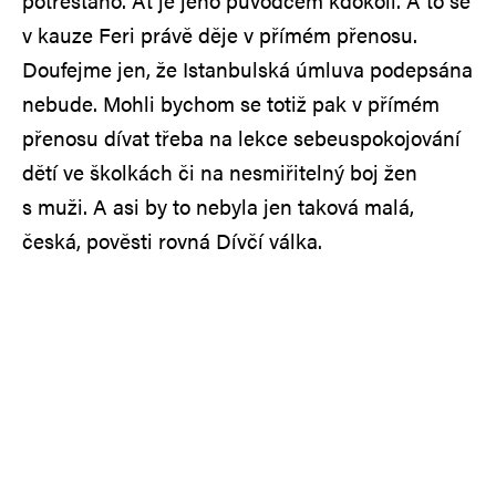
potrestáno. Ať je jeho původcem kdokoli. A to se
v kauze Feri právě děje v přímém přenosu.
Doufejme jen, že Istanbulská úmluva podepsána
nebude. Mohli bychom se totiž pak v přímém
přenosu dívat třeba na lekce sebeuspokojování
dětí ve školkách či na nesmiřitelný boj žen
s muži. A asi by to nebyla jen taková malá,
česká, pověsti rovná Dívčí válka.