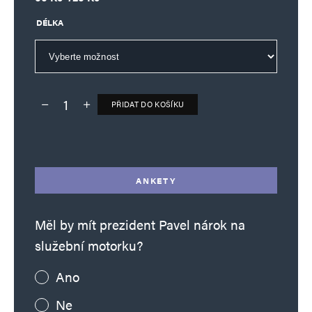
DÉLKA
PŘIDAT DO KOŠÍKU
Deník TO – verze bez reklam množství
Alternative:
ANKETY
Měl by mít prezident Pavel nárok na
služební motorku?
Ano
Ne