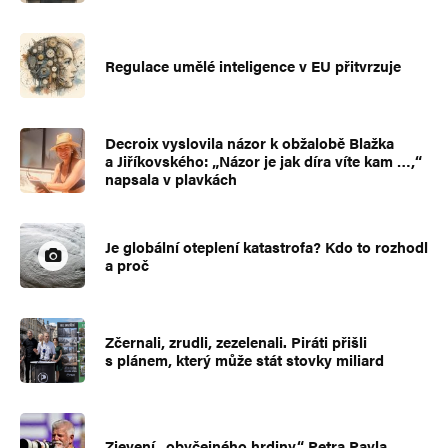
Regulace umělé inteligence v EU přitvrzuje
Decroix vyslovila názor k obžalobě Blažka
a Jiříkovského: „Názor je jak díra víte kam …,“
napsala v plavkách
Je globální oteplení katastrofa? Kdo to rozhodl
a proč
Zčernali, zrudli, zezelenali. Piráti přišli
s plánem, který může stát stovky miliard
Zjevení „obyčejného hrdiny“ Petra Pavla