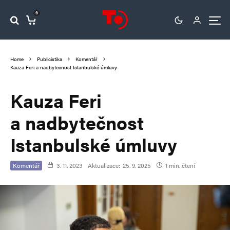
0
Home
Publicistika
Komentář
Kauza Feri a nadbytečnost Istanbulské úmluvy
Kauza Feri
a nadbytečnost
Istanbulské úmluvy
Komentář
3. 11. 2023
Aktualizace:
25. 9. 2025
1 min. čtení