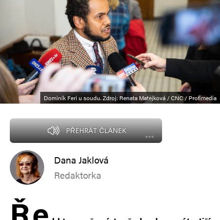
Dominik Feri u soudu. Zdroj: Renata Matějková / CNC / Profimedia
PŘEHRÁT ČLÁNEK
Dana Jaklová
Redaktorka
Ř
e