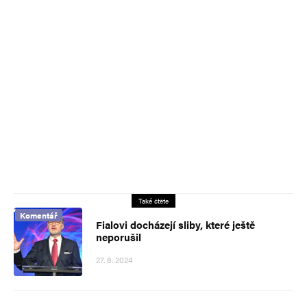
Také čtěte
Komentář
Fialovi docházejí sliby, které ještě
neporušil
27. 8. 2024