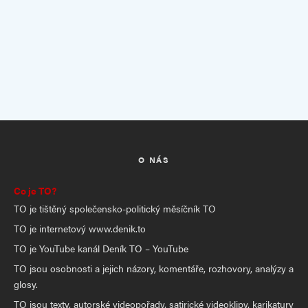
O NÁS
Co je TO?
TO je tištěný společensko-politický měsíčník TO
TO je internetový www.denik.to
TO je YouTube kanál Deník TO – YouTube
TO jsou osobnosti a jejich názory, komentáře, rozhovory, analýzy a
glosy.
TO jsou texty, autorské videopořady, satirické videoklipy, karikatury