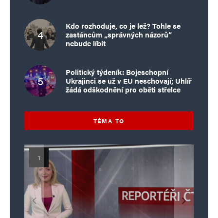
Kdo rozhoduje, co je lež? Tohle se
zastáncům „správných názorů“
nebude líbit
Politický týdeník: Bojeschopní
Ukrajinci se už v EU neschovají; Uhlíř
žádá odškodnění pro oběti střelce
TÉMA TO
Islamistický teror v EU, 6. díl:
Mýty o Václavu Klausovi:
Vymíráme a politici lžou:
Islamistický teror v EU, 5. díl:
Brutální poprava 85letého
Pivo, jazz, hádky, loajalita
porodnost nezachrání
katolického kněze Jacquese
Pim Fortuyn: Muž, který se
Krvavé oslavy pádu Bastily
dotace, byty ani zkrácené
i humor. Jakl boří legendy