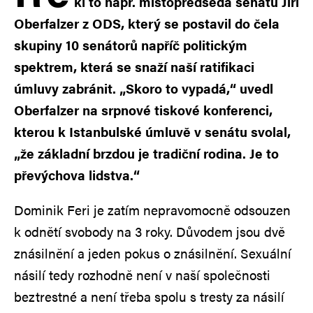
kl to např. místopředseda senátu Jiří
Oberfalzer z ODS, který se postavil do čela
skupiny 10 senátorů napříč politickým
spektrem, která se snaží naší ratifikaci
úmluvy zabránit. „Skoro to vypadá,“ uvedl
Oberfalzer na srpnové tiskové konferenci,
kterou k Istanbulské úmluvě v senátu svolal,
„že základní brzdou je tradiční rodina. Je to
převýchova lidstva.“
Dominik Feri je zatím nepravomocně odsouzen
k odnětí svobody na 3 roky. Důvodem jsou dvě
znásilnění a jeden pokus o znásilnění. Sexuální
násilí tedy rozhodně není v naší společnosti
beztrestné a není třeba spolu s tresty za násilí