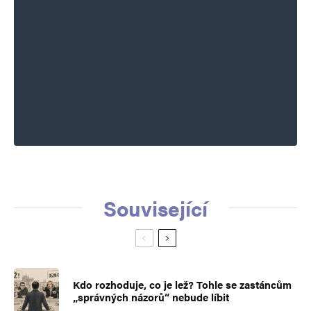
Související
Kdo rozhoduje, co je lež? Tohle se zastáncům
„správných názorů“ nebude líbit