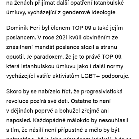
na ženách přijímat další opatření Istanbulské
úmluvy, vycházející z genderové ideologie.
Dominik Feri byl členem TOP 09 a také jejím
poslancem. V roce 2021 kvůli obviněním ze
znásilnění mandát poslance složil a stranu
opustil. Je paradoxem, že je to právě TOP 09,
která Istanbulskou úmluvu jako i další normy
vycházející vstříc aktivistům LGBT+ podporuje.
Skoro by se nabízelo říct, že progresivistická
revoluce požírá své děti. Ostatně to není
v dějinách poprvé a bohužel zřejmě ani
naposled. Každopádně málokdo by nesouhlasil
s tím, že násilí není přípustné a mělo by být