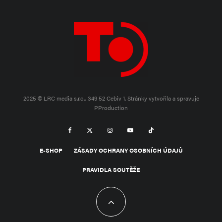
2025 © LRC media s.r.o., 349 52 Cebiv 1.
Stránky vytvořila a spravuje
PProduction
E-SHOP
ZÁSADY OCHRANY OSOBNÍCH ÚDAJŮ
PRAVIDLA SOUTĚŽE