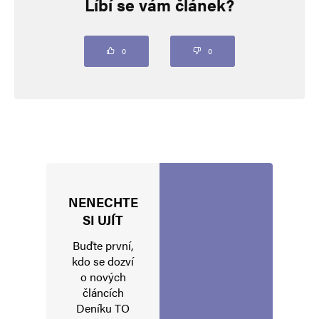
Líbí se vám článek?
Vaše e-mailová adresa nebude zveřejněna.
Vyžadované informace jsou
označeny
*
Komentář
*
0
0
NENECHTE
Jméno
*
SI UJÍT
Buďte první,
kdo se dozví
o nových
E-mail
*
Webová stránka
článcích
Deníku TO