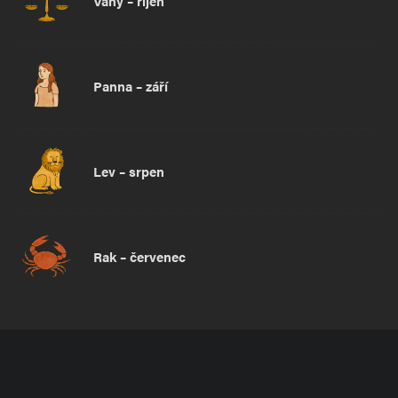
Váhy – říjen
Panna – září
Lev – srpen
Rak – červenec