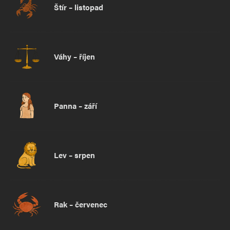
Štír – listopad
Váhy – říjen
Panna – září
Lev – srpen
Rak – červenec