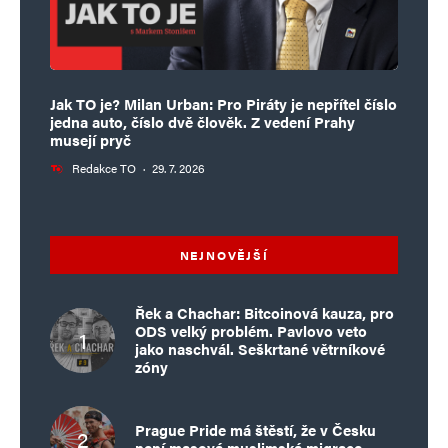
Jak TO je? Milan Urban: Pro Piráty je nepřítel číslo
jedna auto, číslo dvě člověk. Z vedení Prahy
musejí pryč
Redakce TO
·
29. 7. 2026
NEJNOVĚJŠÍ
Řek a Chachar: Bitcoinová kauza, pro
ODS velký problém. Pavlovo veto
jako naschvál. Seškrtané větrníkové
zóny
Prague Pride má štěstí, že v Česku
není masová muslimská migrace