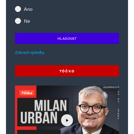
Ano
Ne
HLASOVAT
Zobrazit výsledky
TÓČKO
TÓčko