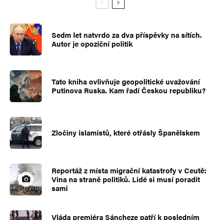
Sedm let natvrdo za dva příspěvky na sítích.
Autor je opoziční politik
Tato kniha ovlivňuje geopolitické uvažování
Putinova Ruska. Kam řadí Českou republiku?
Zločiny islamistů, které otřásly Španělskem
Reportáž z místa migrační katastrofy v Ceutě:
Vina na straně politiků. Lidé si musí poradit
sami
Vláda premiéra Sáncheze patří k posledním