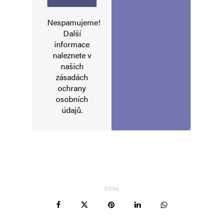
E-mail
*
Webová stránka
Nespamujeme!
Další
informace
naleznete v
Uložit do prohlížeče jméno, e-mail a webovou stránku pro budoucí
komentáře.
našich
zásadách
ochrany
Informujte mě o nových komentářích e-mailem.
osobních
údajů
.
Informujte mě o nových příspěvcích e-mailem.
Alternative:
Sdílet