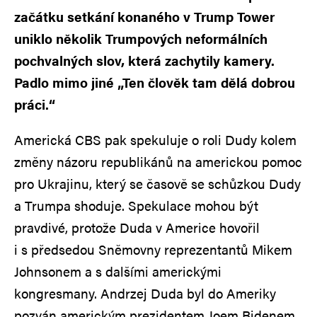
začátku setkání konaného v Trump Tower
uniklo několik Trumpových neformálních
pochvalných slov, která zachytily kamery.
Padlo mimo jiné „Ten člověk tam dělá dobrou
práci.“
Americká CBS pak spekuluje o roli Dudy kolem
změny názoru republikánů na americkou pomoc
pro Ukrajinu, který se časově se schůzkou Dudy
a Trumpa shoduje. Spekulace mohou být
pravdivé, protože Duda v Americe hovořil
i s předsedou Sněmovny reprezentantů Mikem
Johnsonem a s dalšími americkými
kongresmany. Andrzej Duda byl do Ameriky
pozván americkým prezidentem Joem Bidenem