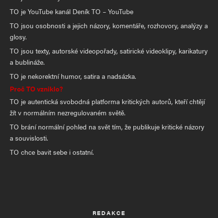
TO je YouTube kanál Deník TO – YouTube
TO jsou osobnosti a jejich názory, komentáře, rozhovory, analýzy a
glosy.
TO jsou texty, autorské videopořady, satirické videoklipy, karikatury
a bublináže.
TO je nekorektní humor, satira a nadsázka.
Proč TO vzniklo?
TO je autentická svobodná platforma kritických autorů, kteří chtějí
žít v normálním nezregulovaném světě.
TO brání normální pohled na svět tím, že publikuje kritické názory
a souvislosti.
TO chce bavit sebe i ostatní.
REDAKCE