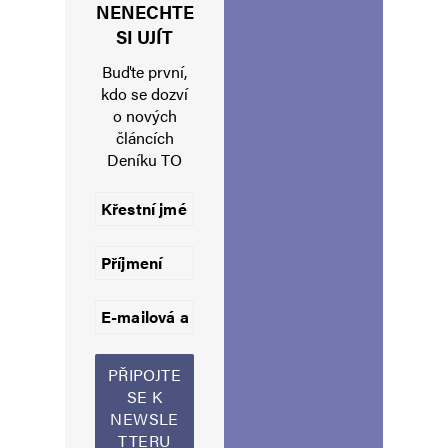
Navigace pro komentáře
NENECHTE
Starší komentáře
SI UJÍT
Napsat komentář
Buďte první,
Vaše e-mailová adresa nebude zveřejněna.
Vyžadované informace jsou
kdo se dozví
označeny
*
o nových
článcích
Komentář
*
Deníku TO
Jméno
*