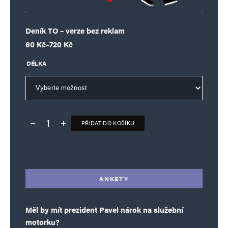
Deník TO – verze bez reklam
Rozpětí cen: 60 Kč až 720 Kč
60
Kč
–
720
Kč
DÉLKA
PŘIDAT DO KOŠÍKU
Deník TO – verze bez reklam množství
Alternative:
ANKETY
Měl by mít prezident Pavel nárok na služební
motorku?