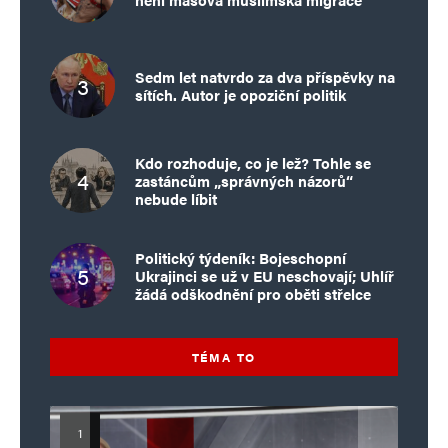
Sedm let natvrdo za dva příspěvky na
sítích. Autor je opoziční politik
Kdo rozhoduje, co je lež? Tohle se
zastáncům „správných názorů“
nebude líbit
Politický týdeník: Bojeschopní
Ukrajinci se už v EU neschovají; Uhlíř
žádá odškodnění pro oběti střelce
TÉMA TO