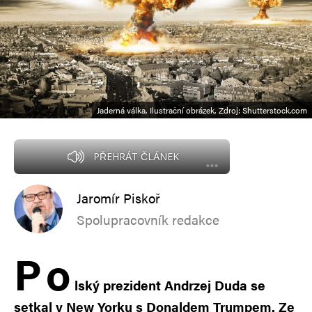
Jaderná válka, Ilustrační obrázek, Zdroj: Shutterstock.com
PŘEHRÁT ČLÁNEK
Jaromír Piskoř
Spolupracovník redakce
P
o
lský prezident Andrzej Duda se
setkal v New Yorku s Donaldem Trumpem. Ze