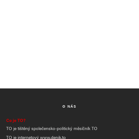
O NÁS
Co je TO?
TO je tištěný společensko-politický měsíčník TO
TO je internetový www.denik.to