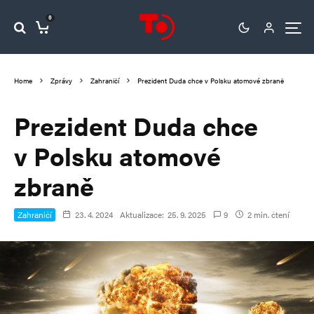
0
Home
Zprávy
Zahraničí
Prezident Duda chce v Polsku atomové zbraně
Prezident Duda chce
v Polsku atomové
zbraně
Zahraničí
23. 4. 2024
Aktualizace:
25. 9. 2025
9
2 min. čtení