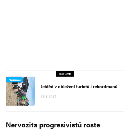
Také čtěte
Domácí
Ještěd v obležení turistů i rekordmanů
29. 9. 2023
Nervozita progresivistů roste