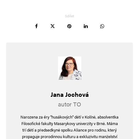
sociálních nepokojích nastolit vyjímečný stav,
který se snáze pak přetransformuje ke
Sdílet
konečnému řešení!
Navigace pro komentáře
Starší komentáře
Napsat komentář
Vaše e-mailová adresa nebude zveřejněna.
Vyžadované informace jsou
označeny
*
Komentář
*
Jana Jochová
autor TO
Narozena za éry "husákových" dětí v Kolíně, absolventka
Filosofické fakulty Masarykovy univerzity v Brně. Máma
tří dětí a předsedkyně spolku Aliance pro rodinu, který
propaguje prorodinnou kulturu a exkluzivitu manželství