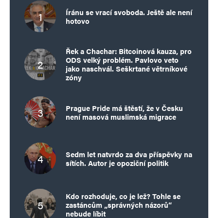
Íránu se vrací svoboda. Ještě ale není
hotovo
Řek a Chachar: Bitcoinová kauza, pro
ODS velký problém. Pavlovo veto
jako naschvál. Seškrtané větrníkové
zóny
Prague Pride má štěstí, že v Česku
není masová muslimská migrace
Sedm let natvrdo za dva příspěvky na
sítích. Autor je opoziční politik
Kdo rozhoduje, co je lež? Tohle se
zastáncům „správných názorů“
nebude líbit