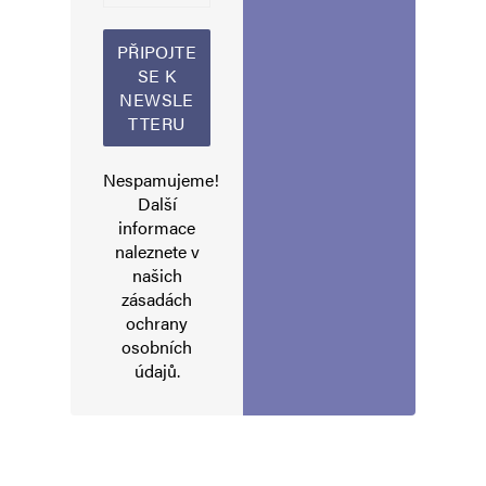
takovýchto vztahů pochází z přirozených
preferencí.Můžete zákonem /v totalitní
společnosti/ všem nařídit co se jim má líbit ,
donutit je to říkat, ale líbit se jim to nebude
protože někdo chce!Ani členové LGBTQ nejsou
Nespamujeme!
vetšinou dost bystří na to, aby poznali, že jsou
Další
využíváni, je jim slibováno nemožné a štváni
informace
naleznete v
proti druhým vynucováním si nesplnitelných
našich
požadavků.
zásadách
Více než o prospěch jakýchkoliv menšin se
ochrany
osobních
jedná o jejich politické zneužití k destabilizaci
údajů
.
a rozkladu společnosti ze vnitř, útok na lidskou
integritu znejistěním doposud známého světa
fyzikálních zákonů, aby se mohl v nastalých