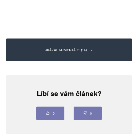
UKÁZAT KOMENTÁŘE (14)
Josef Marek
Odpovědět
24. 1. 2024 (15:14)
Líbí se vám článek?
Pojmenovat partnerský vztah LGBTQ a nebo
čehokoliv jiného manželstvím je stejně lživé jako
0
0
pojmenovat biologickou zbraň vakcína!