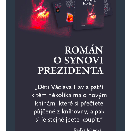
nepotřebujem – umíme vydělat na to co
chceme)…
dále:
fakt nevím čím nás ten stát podporoval (za
BABIŠE/FIALY)… my jsme si tak nějak vo
žádnou podporu neřekli – ale jestli nám
někdo něco daruje = darovanému koni na
zuby nehleď že… a von by se fakt hodil –
dcera na tom jezdí)
dále
Mladé rodiny no jo no … my jsme si to dítě
holt pořídili až později… postavený dům,
jasná práce… kdyby jsme se ožrali první noc
a vono se něco událo tak nějak samospádem