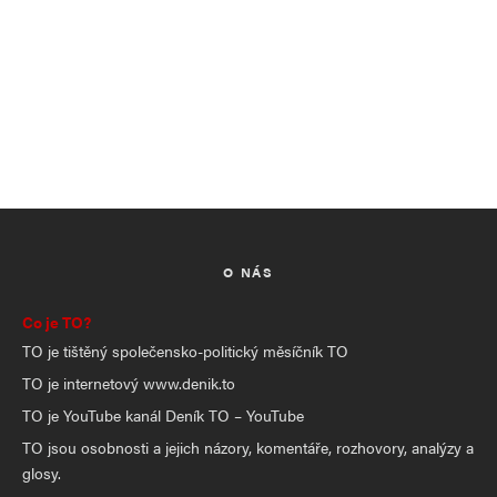
O NÁS
Co je TO?
TO je tištěný společensko-politický měsíčník TO
TO je internetový www.denik.to
TO je YouTube kanál Deník TO – YouTube
TO jsou osobnosti a jejich názory, komentáře, rozhovory, analýzy a
glosy.