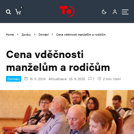
0
Home
Zprávy
Domácí
Cena vděčnosti manželům a rodičům
Cena vděčnosti
manželům a rodičům
Domácí
16. 5. 2024
Aktualizace:
25. 9. 2025
7
2 min. čtení