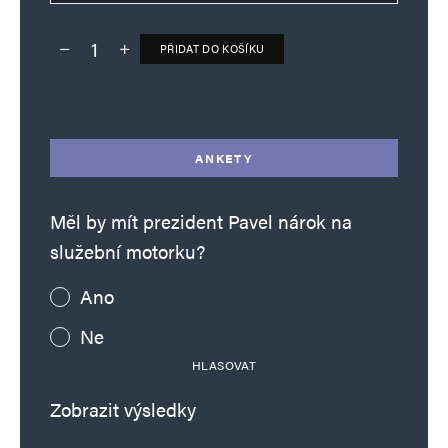
PŘIDAT DO KOŠÍKU
Deník TO – verze bez reklam množství
Alternative:
ANKETY
Měl by mít prezident Pavel nárok na
služební motorku?
Ano
Ne
HLASOVAT
Zobrazit výsledky