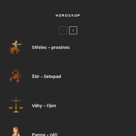
HOROSKOP
Střelec – prosinec
Štír – listopad
Váhy – říjen
Panna – září