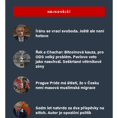
NEJNOVĚJŠÍ
Íránu se vrací svoboda. Ještě ale není
hotovo
Řek a Chachar: Bitcoinová kauza, pro
ODS velký problém. Pavlovo veto
jako naschvál. Seškrtané větrníkové
zóny
Prague Pride má štěstí, že v Česku
není masová muslimská migrace
Sedm let natvrdo za dva příspěvky na
sítích. Autor je opoziční politik