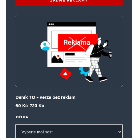
Deník TO – verze bez reklam
Rozpětí cen: 60 Kč až 720 Kč
60
Kč
–
720
Kč
DÉLKA