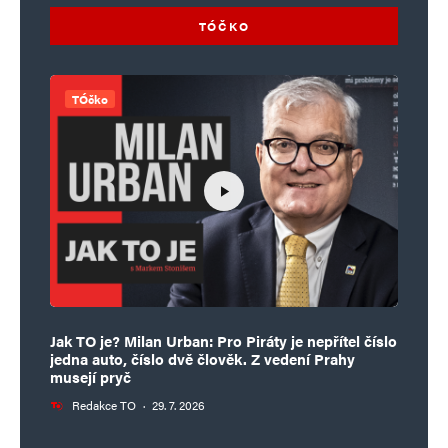
TÓČKO
TÓčko
Jak TO je? Milan Urban: Pro Piráty je nepřítel číslo
jedna auto, číslo dvě člověk. Z vedení Prahy
musejí pryč
Redakce TO
·
29. 7. 2026