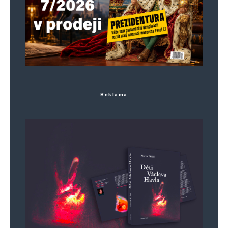
Vaše e-mailová adresa nebude zveřejněna.
Vyžadované informace jsou
označeny
*
Komentář
*
Reklama
Jméno
*
E-mail
*
Webová stránka