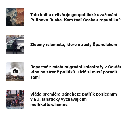
Tato kniha ovlivňuje geopolitické uvažování
Putinova Ruska. Kam řadí Českou republiku?
Zločiny islamistů, které otřásly Španělskem
Reportáž z místa migrační katastrofy v Ceutě:
Vina na straně politiků. Lidé si musí poradit
sami
Vláda premiéra Sáncheze patří k posledním
v EU, fanaticky vyznávajícím
multikulturalismus