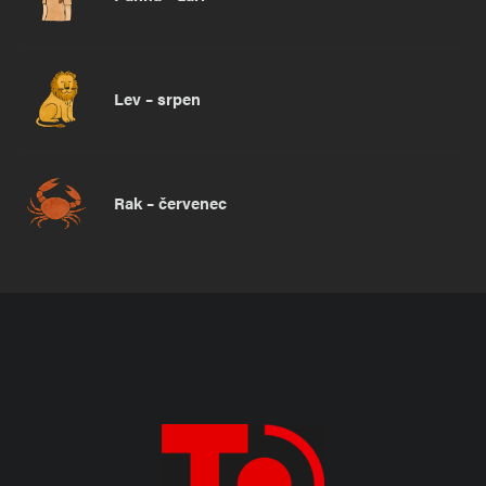
Lev – srpen
Rak – červenec