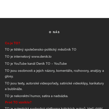
O NÁS
Co je TO?
TO je tištěný společensko-politický měsíčník TO
TO je internetový www.denik.to
TO je YouTube kanál Deník TO – YouTube
TO jsou osobnosti a jejich názory, komentáře, rozhovory, analýzy a
glosy.
TO jsou texty, autorské videopořady, satirické videoklipy, karikatury
a bublináže.
TO je nekorektní humor, satira a nadsázka.
Proč TO vzniklo?
TO je autentická svobodná platforma kritických autorů, kteří chtějí