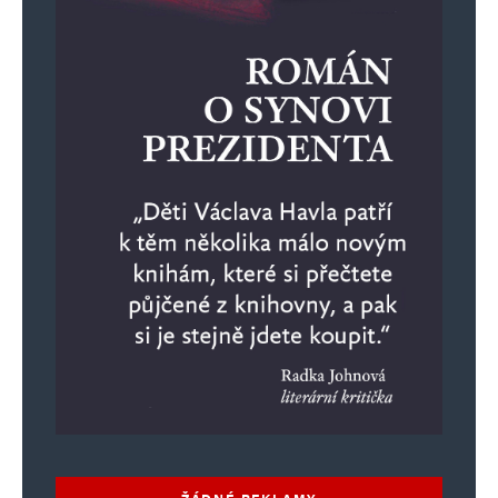
Uložit do prohlížeče jméno, e-mail a webovou stránku pro budoucí
komentáře.
Informujte mě o nových komentářích e-mailem.
Informujte mě o nových příspěvcích e-mailem.
Alternative:
ŽÁDNÉ REKLAMY