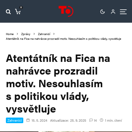
0
Home
Zprávy
Zahraničí
Atentátník na Fica na nahrávce prozradil motiv. Nesouhlasím s politikou vlády, vysvětluje
Atentátník na Fica na
nahrávce prozradil
motiv. Nesouhlasím
s politikou vlády,
vysvětluje
Zahraničí
15. 5. 2024
Aktualizace:
25. 9. 2025
14
1 min. čtení