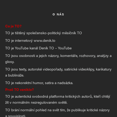
O NÁS
Co je TO?
TO je tištěný společensko-politický měsíčník TO
TO je internetový www.denik.to
TO je YouTube kanál Deník TO – YouTube
TO jsou osobnosti a jejich názory, komentáře, rozhovory, analýzy a
glosy.
TO jsou texty, autorské videopořady, satirické videoklipy, karikatury
a bublináže.
TO je nekorektní humor, satira a nadsázka.
Proč TO vzniklo?
TO je autentická svobodná platforma kritických autorů, kteří chtějí
žít v normálním nezregulovaném světě.
TO brání normální pohled na svět tím, že publikuje kritické názory
a souvislosti.