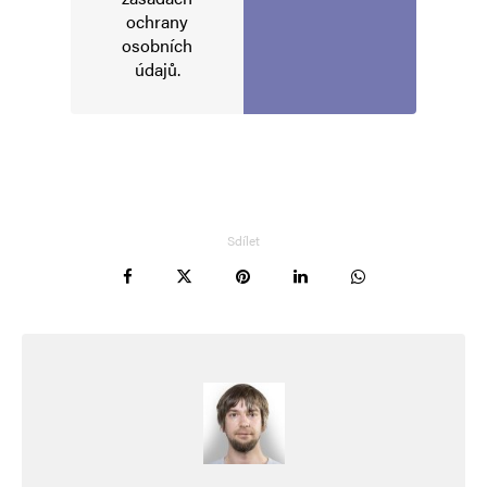
ochrany
Vaše e-mailová adresa nebude zveřejněna.
Vyžadované informace jsou
označeny
*
osobních
údajů
.
Komentář
*
Sdílet
Jméno
*
E-mail
*
Webová stránka