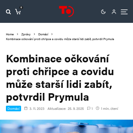
0
Home
Zprávy
Domácí
Kombinace očkování proti chřipce a covidu může starší lidi zabít, potvrdil Prymula
Kombinace očkování
proti chřipce a covidu
může starší lidi zabít,
potvrdil Prymula
Domácí
3. 11. 2023
Aktualizace:
25. 9. 2025
1
1 min. čtení