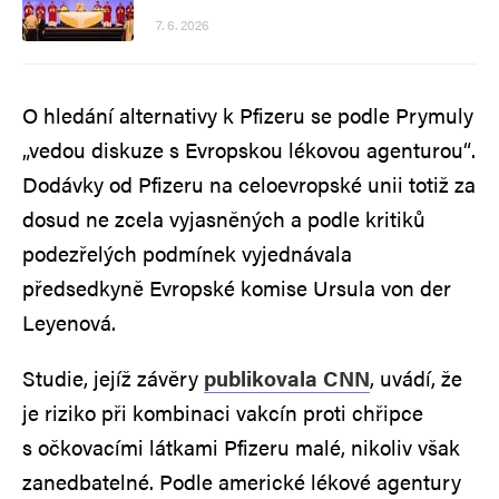
7. 6. 2026
O hledání alternativy k Pfizeru se podle Prymuly
„vedou diskuze s Evropskou lékovou agenturou“.
Dodávky od Pfizeru na celoevropské unii totiž za
dosud ne zcela vyjasněných a podle kritiků
podezřelých podmínek vyjednávala
předsedkyně Evropské komise Ursula von der
Leyenová.
Studie, jejíž závěry
publikovala CNN
, uvádí, že
je riziko při kombinaci vakcín proti chřipce
s očkovacími látkami Pfizeru malé, nikoliv však
zanedbatelné. Podle americké lékové agentury