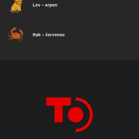
Lev – srpen
Rak – červenec