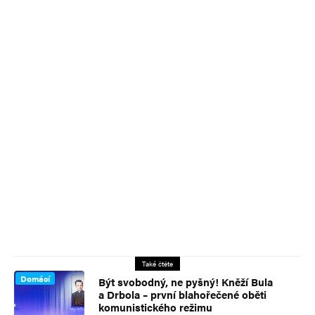
Také čtěte
Domácí
Být svobodný, ne pyšný! Kněží Bula
a Drbola – první blahořečené oběti
komunistického režimu