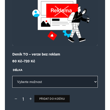
Deník TO – verze bez reklam
Rozpětí cen: 60 Kč až 720 Kč
60
Kč
–
720
Kč
DÉLKA
PŘIDAT DO KOŠÍKU
Deník TO – verze bez reklam množství
Alternative: