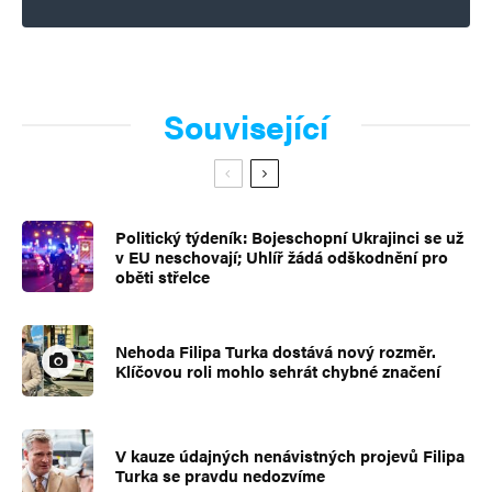
Související
Politický týdeník: Bojeschopní Ukrajinci se už
v EU neschovají; Uhlíř žádá odškodnění pro
oběti střelce
Nehoda Filipa Turka dostává nový rozměr.
Klíčovou roli mohlo sehrát chybné značení
V kauze údajných nenávistných projevů Filipa
Turka se pravdu nedozvíme