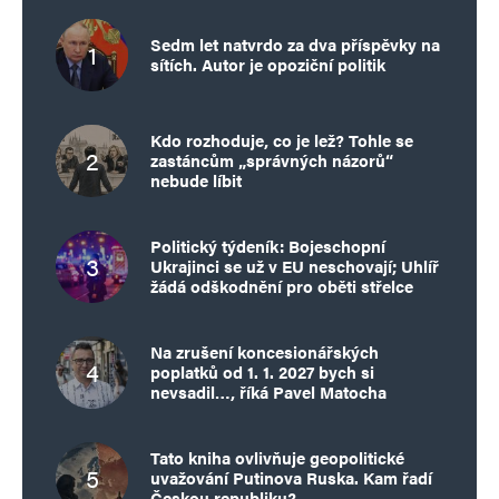
Sedm let natvrdo za dva příspěvky na
sítích. Autor je opoziční politik
Kdo rozhoduje, co je lež? Tohle se
zastáncům „správných názorů“
nebude líbit
Politický týdeník: Bojeschopní
Ukrajinci se už v EU neschovají; Uhlíř
žádá odškodnění pro oběti střelce
Na zrušení koncesionářských
poplatků od 1. 1. 2027 bych si
nevsadil…, říká Pavel Matocha
Tato kniha ovlivňuje geopolitické
uvažování Putinova Ruska. Kam řadí
Českou republiku?