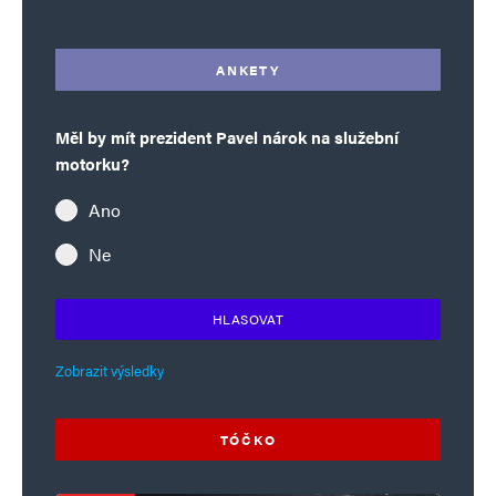
ANKETY
Měl by mít prezident Pavel nárok na služební
motorku?
Ano
Ne
HLASOVAT
Zobrazit výsledky
TÓČKO