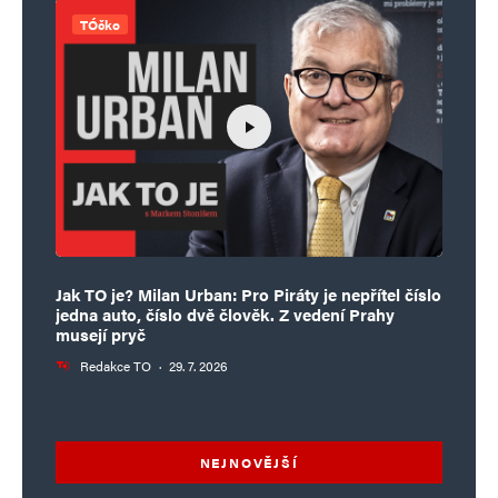
TÓčko
Jak TO je? Milan Urban: Pro Piráty je nepřítel číslo
jedna auto, číslo dvě člověk. Z vedení Prahy
musejí pryč
Redakce TO
·
29. 7. 2026
NEJNOVĚJŠÍ