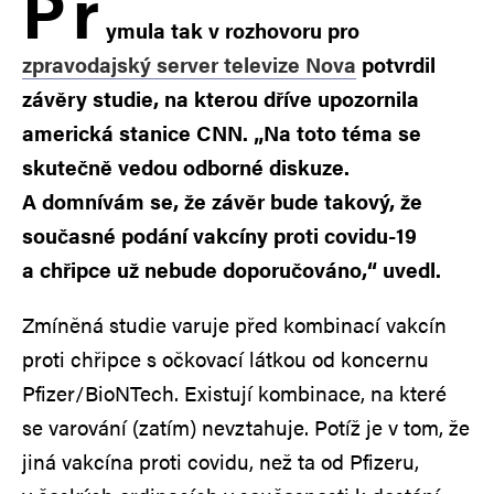
P
r
ymula tak v rozhovoru pro
zpravodajský server televize Nova
potvrdil
závěry studie, na kterou dříve upozornila
americká stanice CNN. „Na toto téma se
skutečně vedou odborné diskuze.
A domnívám se, že závěr bude takový, že
současné podání vakcíny proti covidu-19
a chřipce už nebude doporučováno,“ uvedl.
Zmíněná studie varuje před kombinací vakcín
proti chřipce s očkovací látkou od koncernu
Pfizer/BioNTech. Existují kombinace, na které
se varování (zatím) nevztahuje. Potíž je v tom, že
jiná vakcína proti covidu, než ta od Pfizeru,