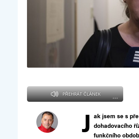
PŘEHRÁT ČLÁNEK
J
ak jsem se s př
dohadovacího říz
funkčního obdob