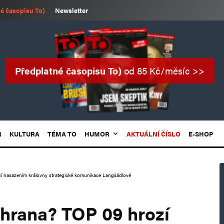
é časopisu To)
Newsletter
Předplatné časopisu To)
od 85 Kč/měsíc >>
R
KULTURA
TÉMA TO
HUMOR
AKTUÁLNÍ ČÍSLO
E-SHOP
í nasazením královny strategické komunikace Langšádlové
hrana? TOP 09 hrozí