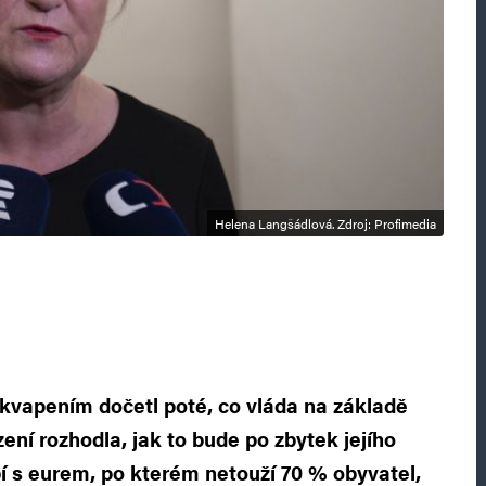
Helena Langšádlová. Zdroj: Profimedia
ekvapením dočetl poté, co vláda na základě
ení rozhodla, jak to bude po zbytek jejího
í s eurem, po kterém netouží 70 % obyvatel,