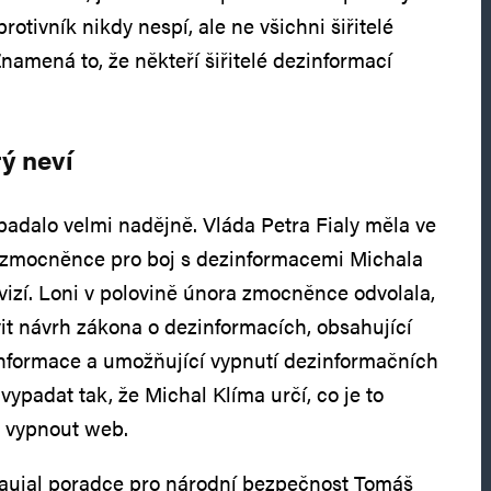
rotivník nikdy nespí, ale ne všichni šiřitelé
namená to, že někteří šiřitelé dezinformací
ý neví
padalo velmi nadějně. Vláda Petra Fialy měla ve
 zmocněnce pro boj s dezinformacemi Michala
vizí. Loni v polovině února zmocněnce odvolala,
vit návrh zákona o dezinformacích, obsahující
zinformace a umožňující vypnutí dezinformačních
vypadat tak, že Michal Klíma určí, co je to
á vypnout web.
zaujal poradce pro národní bezpečnost Tomáš