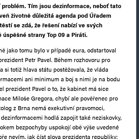
ší problém. Tím jsou dezinformace, neboť tato
veň životně důležitá agenda pod Úřadem
ěstí se zdá, že řešení nabízí ve svých
úspěšné strany Top 09 a Piráti.
jně jako tomu bylo v případě eura, odstartoval
prezident Petr Pavel. Během rozhovoru pro
a si totiž hlava státu postěžovala, že vláda
formacemi ani minimum a boj s nimi je na bodu
l prezident Pavel o to, že kabinet má sice
ace Miloše Gregora, chybí ale pověřenec pro
itolog z Brna nemá exekutivní pravomoci,
dezinformacemi hodlá zapojit také neziskovky,
rokem bezpochyby uspokojí obě výše uvedené
ře nevím, jak číst slova prezidenta republiky: