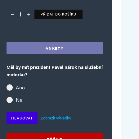
PŘIDAT DO KOŠÍKU
Deník TO – verze bez reklam množství
Alternative:
ANKETY
Měl by mít prezident Pavel nárok na služební
motorku?
Ano
Ne
Zobrazit výsledky
HLASOVAT
TÓČKO