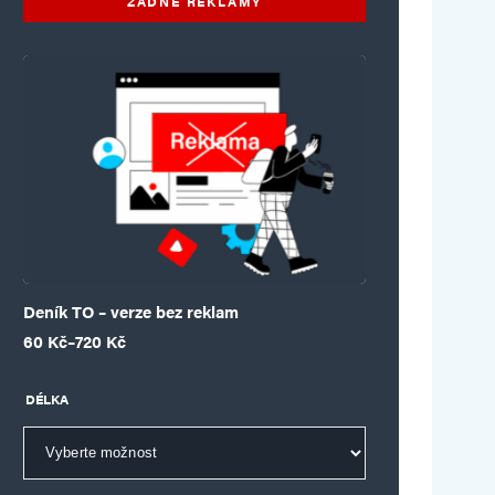
ŽÁDNÉ REKLAMY
Deník TO – verze bez reklam
Rozpětí cen: 60 Kč až 720 Kč
60
Kč
–
720
Kč
DÉLKA