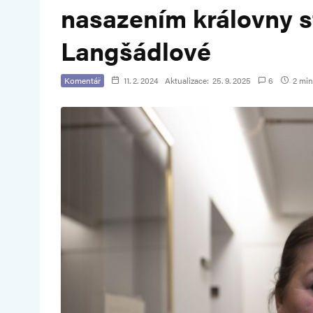
nasazením královny 
Langšádlové
Komentář
11. 2. 2024
Aktualizace:
25. 9. 2025
6
2 min.