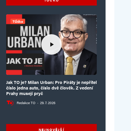
TÓčko
Jak TO je? Milan Urban: Pro Piráty je nepřítel
číslo jedna auto, číslo dvě člověk. Z vedení
Prahy musejí pryč
Redakce TO
·
29. 7. 2026
NEJNOVĚJŠÍ