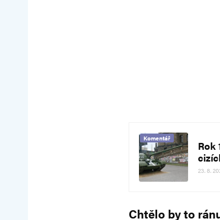
Komentář
Rok 
cizí
23. 8. 20
Chtělo by to rá