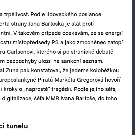
la trpělivost. Podle lidoveckého poslance
ta strany Jana Bartoška je stát proti
ntní. V takovém případě očekávám, že se energií
 postu místopředsedy PS a jako zmocněnec zatopí
ru Carlsonovi, kterého si po stranické debatě
m bezpochyby uložil na sankční seznam.
al Zuna pak konstatoval, že jedeme koloběžkou
europoslankyně Pirátů Markéta Gregorová hovoří
i kroky o „naprosté“ tragédii. Podle jejího šéfa,
digitalizace, šéfa MMR Ivana Bartoše, do toho
ci tunelu