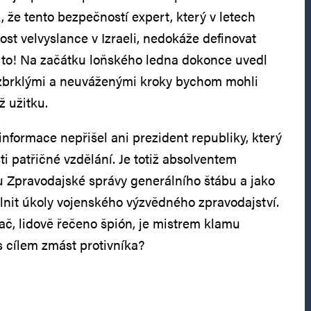
, že tento bezpečností expert, který v letech
ost velvyslance v Izraeli, nedokáže definovat
 to! Na začátku loňského ledna dokonce uvedl
 zbrklými a neuváženými kroky bychom mohli
ž užitku.
informace nepřišel ani prezident republiky, který
ti patřičné vzdělání. Je totiž absolventem
 Zpravodajské správy generálního štábu a jako
plnit úkoly vojenského výzvědného zpravodajství.
ač, lidově řečeno špión, je mistrem klamu
s cílem zmást protivníka?