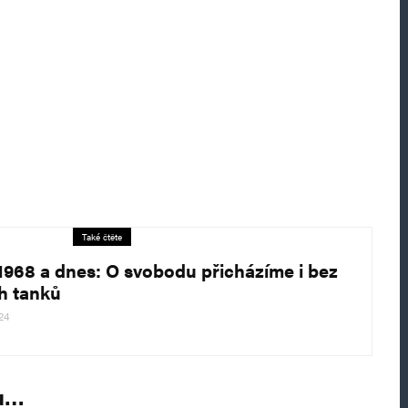
Také čtěte
1968 a dnes: O svobodu přicházíme i bez
ch tanků
24
nu…