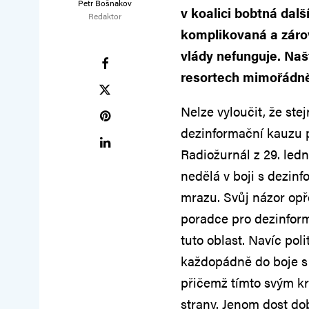
Petr Bošnakov
v koalici bobtná dal
Redaktor
komplikovaná a záro
vlády nefunguje. Našt
resortech mimořádně 
Nelze vyloučit, že ste
dezinformační kauzu 
Radiožurnál z 29. ledn
nedělá v boji s dezin
mrazu. Svůj názor opře
poradce pro dezinform
tuto oblast. Navíc pol
každopádně do boje s 
přičemž tímto svým k
strany. Jenom dost dob