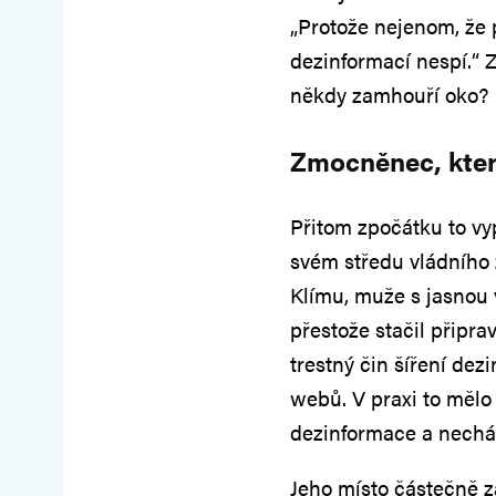
„Protože nejenom, že p
dezinformací nespí.“ Z
někdy zamhouří oko?
Zmocněnec, kter
Přitom zpočátku to vy
svém středu vládního
Klímu, muže s jasnou 
přestože stačil připra
trestný čin šíření de
webů. V praxi to mělo 
dezinformace a nech
Jeho místo částečně 