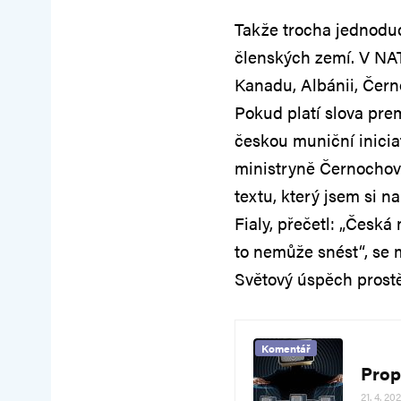
Takže trocha jednoduc
členských zemí. V NAT
Kanadu, Albánii, Čern
Pokud platí slova prem
českou muniční inicia
ministryně Černochové,
textu, který jsem si n
Fialy, přečetl: „Česká
to nemůže snést“, se mi
Světový úspěch prost
Komentář
Prop
21. 4. 20