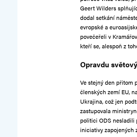
Geert Wilders splňujíc
dodal setkání náměste
evropské a euroasijské
povečeřeli v Kramářově
kteří se, alespoň z to
Opravdu světov
Ve stejný den přitom 
členských zemí EU, n
Ukrajina, což jen pod
zastupovala ministryn
politici ODS nesladili 
iniciativy zapojených