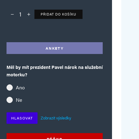
PŘIDAT DO KOŠÍKU
Deník TO – verze bez reklam množství
Alternative:
ANKETY
Měl by mít prezident Pavel nárok na služební
motorku?
Ano
Ne
Zobrazit výsledky
HLASOVAT
TÓČKO