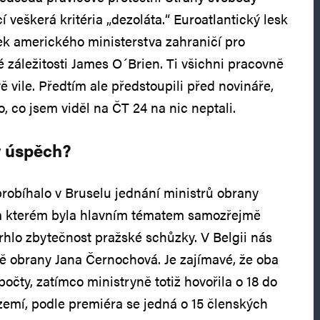
í veškerá kritéria „dezoláta.“ Euroatlantický lesk
k amerického ministerstva zahraničí pro
 záležitosti James O´Brien. Ti všichni pracovně
 vile. Předtím ale předstoupili před novináře,
ho, co jsem viděl na ČT 24 na nic neptali.
ý úspěch?
probíhalo v Bruselu jednání ministrů obrany
a kterém byla hlavním tématem samozřejmě
trhlo zbytečnost pražské schůzky. V Belgii nás
ě obrany Jana Černochová. Je zajímavé, že oba
počty, zatímco ministryně totiž hovořila o 18 do
 zemí, podle premiéra se jedná o 15 členských