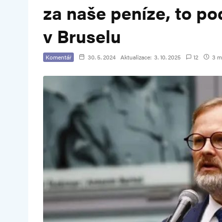
za naše peníze, to po
v Bruselu
Komentář
30. 5. 2024
Aktualizace:
3. 10. 2025
12
3 mi