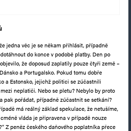
ů
že jedna věc je se někam přihlásit, případně
ib dotáhnout do konce v podobě platby. Den po
objevilo, že doposud zaplatily pouze čtyři země –
Dánsko a Portugalsko. Pokud tomu dobře
 a Estonsko, jejichž politici se zúčastnili
 mezi neplatiči. Nebo se pletu? Nebylo by proto
t a pak pořádat, případně zúčastnit se setkání?
ípadě má reálný základ spekulace, že netušíme,
nicméně vláda je připravena v případě nouze
it?“ Z peněz českého daňového poplatníka přece