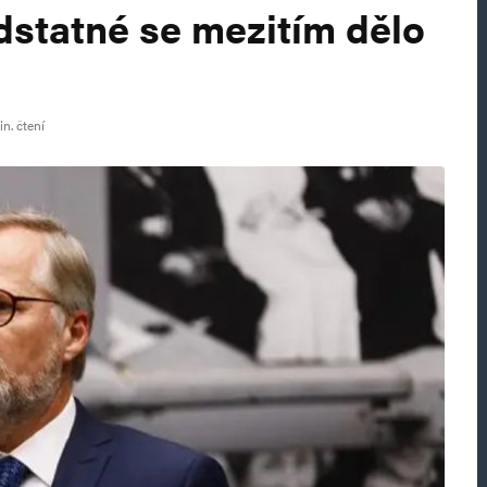
dstatné se mezitím dělo
n. čtení