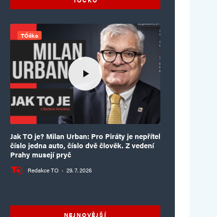
TÓčko
Jak TO je? Milan Urban: Pro Piráty je nepřítel
číslo jedna auto, číslo dvě člověk. Z vedení
Prahy musejí pryč
Redakce TO
·
29. 7. 2026
NEJNOVĚJŠÍ