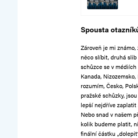
Spousta otazník
Zároveň je mi známo, 
něco slíbit, druhá sl
schůzce se v médiích 
Kanada, Nizozemsko, 
rozumím, Česko, Polsko
pražské schůzky, jsou
lepší nejdříve zaplati
Nebo snad v našem př
kolik budeme platit, 
finální částku „dolep