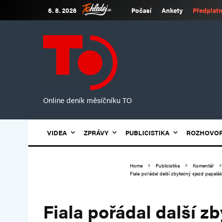
6. 8. 2026
Počasí
Ankety
Předplatn
Online deník měsíčníku TO
VIDEA
ZPRÁVY
PUBLICISTIKA
ROZHOVO
Home
Publicistika
Komentář
Fiala pořádal další zbytečný sjezd papalá
Fiala pořádal další z