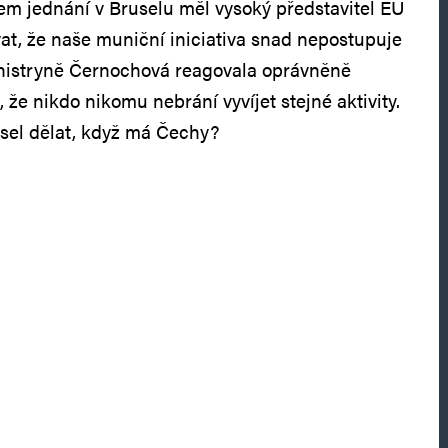
m jednání v Bruselu měl vysoký představitel EU
vat, že naše muniční iniciativa snad nepostupuje
inistryně Černochová reagovala oprávněně
že nikdo nikomu nebrání vyvíjet stejné aktivity.
usel dělat, když má Čechy?