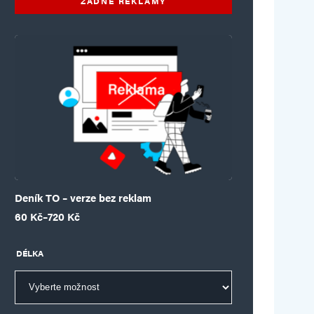
ŽÁDNÉ REKLAMY
Deník TO – verze bez reklam
Rozpětí cen: 60 Kč až 720 Kč
60
Kč
–
720
Kč
DÉLKA