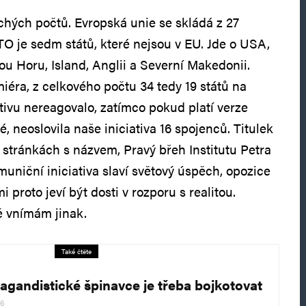
hých počtů. Evropská unie se skládá z 27
O je sedm států, které nejsou v EU. Jde o USA,
ou Horu, Island, Anglii a Severní Makedonii.
iéra, z celkového počtu 34 tedy 19 států na
tivu nereagovalo, zatímco pokud platí verze
 neoslovila naše iniciativa 16 spojenců. Titulek
a stránkách s názvem, Pravý břeh Institutu Petra
 muniční iniciativa slaví světový úspěch, opozice
 proto jeví být dosti v rozporu s realitou.
ě vnímám jinak.
Také čtěte
agandistické špinavce je třeba bojkotovat
26