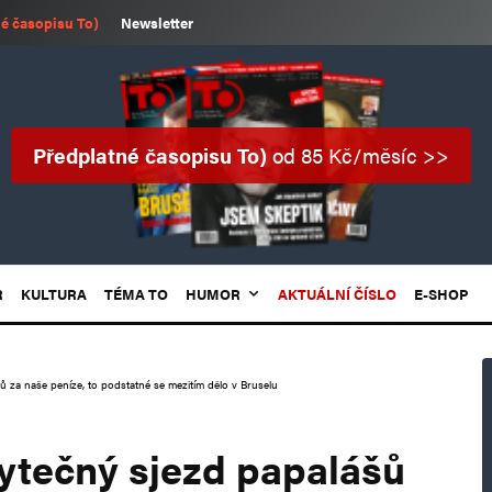
é časopisu To)
Newsletter
Předplatné časopisu To)
od 85 Kč/měsíc >>
R
KULTURA
TÉMA TO
HUMOR
AKTUÁLNÍ ČÍSLO
E-SHOP
šů za naše peníze, to podstatné se mezitím dělo v Bruselu
bytečný sjezd papalášů