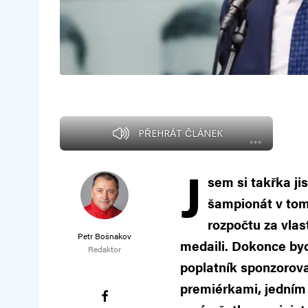
PŘEHRÁT ČLÁNEK
J
sem si takřka ji
šampionát v tom,
rozpočtu za vlas
Petr Bošnakov
medaili. Dokonce byc
Redaktor
poplatník sponzorov
premiérkami, jedním