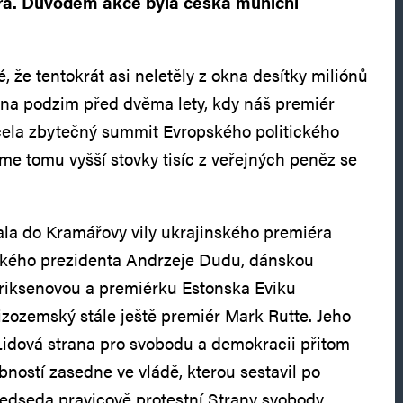
a. Důvodem akce byla česká muniční
 že tentokrát asi neletěly z okna desítky miliónů
 na podzim před dvěma lety, kdy náš premiér
cela zbytečný summit Evropského politického
jme tomu vyšší stovky tisíc z veřejných peněz se
iala do Kramářovy vily ukrajinského premiéra
kého prezidenta Andrzeje Dudu, dánskou
riksenovou a premiérku Estonska Eviku
izozemský stále ještě premiér Mark Rutte. Jeho
idová strana pro svobodu a demokracii přitom
bností zasedne ve vládě, kterou sestavil po
předseda pravicově protestní Strany svobody