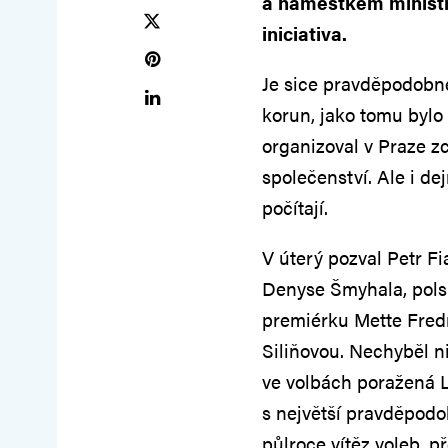
a náměstkem ministr
iniciativa.
Je sice pravděpodobné,
korun, jako tomu bylo
organizoval v Praze z
společenství. Ale i de
počítají.
V úterý pozval Petr F
Denyse Šmyhala, pols
premiérku Mette Fred
Siliňovou. Nechyběl n
ve volbách poražená L
s největší pravděpodo
půlroce vítěz voleb, 