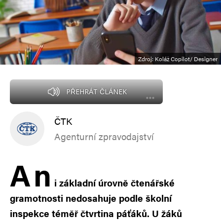
Zdroj: Koláž Copilot/ Designer
PŘEHRÁT ČLÁNEK
ČTK
Agenturní zpravodajství
A
n
i základní úrovně čtenářské
gramotnosti nedosahuje podle školní
inspekce téměř čtvrtina páťáků. U žáků