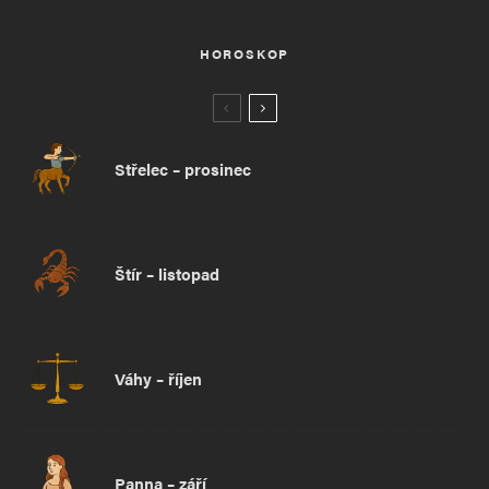
HOROSKOP
Střelec – prosinec
Štír – listopad
Váhy – říjen
Panna – září