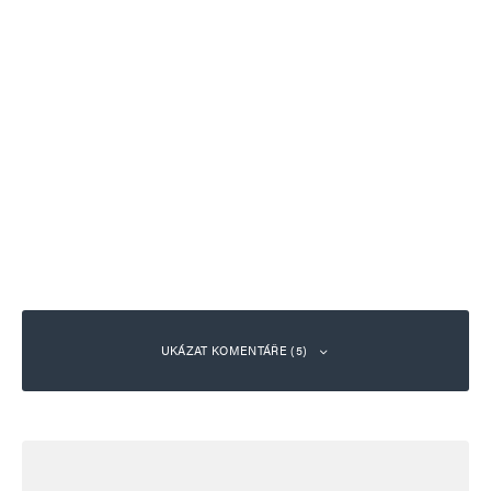
UKÁZAT KOMENTÁŘE (5)
Jaroslav Mrázek
Odpovědět