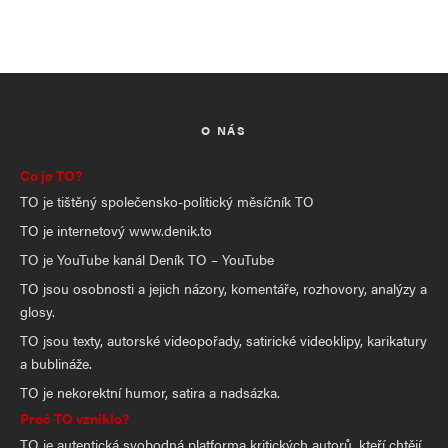
O NÁS
Co je TO?
TO je tištěný společensko-politický měsíčník TO
TO je internetový www.denik.to
TO je YouTube kanál Deník TO – YouTube
TO jsou osobnosti a jejich názory, komentáře, rozhovory, analýzy a
glosy.
TO jsou texty, autorské videopořady, satirické videoklipy, karikatury
a bublináže.
TO je nekorektní humor, satira a nadsázka.
Proč TO vzniklo?
TO je autentická svobodná platforma kritických autorů, kteří chtějí