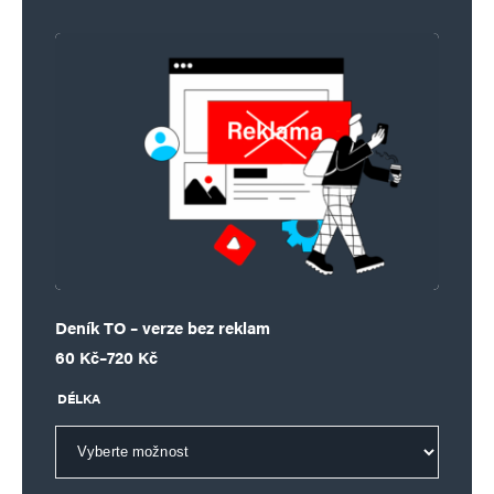
Alternative:
Deník TO – verze bez reklam
Rozpětí cen: 60 Kč až 720 Kč
60
Kč
–
720
Kč
DÉLKA