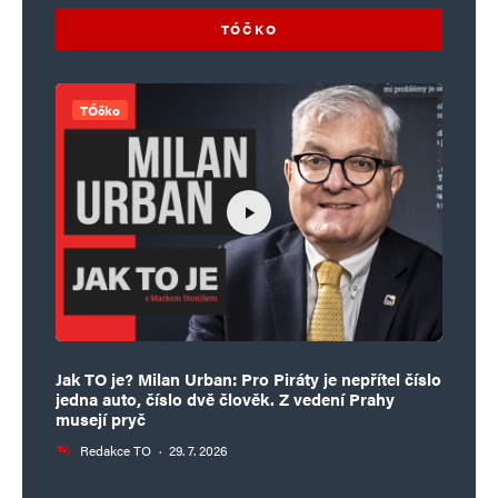
TÓČKO
TÓčko
Jak TO je? Milan Urban: Pro Piráty je nepřítel číslo
jedna auto, číslo dvě člověk. Z vedení Prahy
musejí pryč
Redakce TO
·
29. 7. 2026