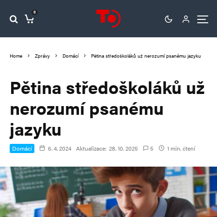
0
Home
Zprávy
Domácí
Pětina středoškoláků už nerozumí psanému jazyku
Pětina středoškoláků už
nerozumí psanému
jazyku
Domácí
6. 4. 2024
Aktualizace:
28. 10. 2025
5
1 min. čtení