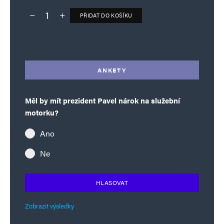
PŘIDAT DO KOŠÍKU
Deník TO – verze bez reklam množství
Alternative:
ANKETY
Měl by mít prezident Pavel nárok na služební
motorku?
Ano
Ne
HLASOVAT
Zobrazit výsledky