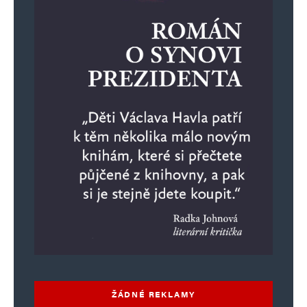
Jméno
*
E-mail
*
Webová stránka
Uložit do prohlížeče jméno, e-mail a webovou stránku pro budoucí
komentáře.
Informujte mě o nových komentářích e-mailem.
ŽÁDNÉ REKLAMY
Informujte mě o nových příspěvcích e-mailem.