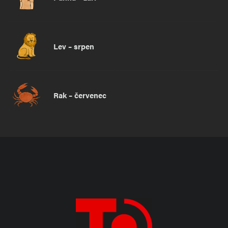
Lev – srpen
Rak – červenec