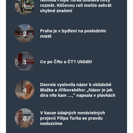
rozměr. Klíčovou roli mohlo sehrát
chybné značení
Jiří MOC
Odpovědět
22. 10. 2024 (14:56)
Praha je v bydlení na posledním
místě
No jedna potíž je v takové drobnosti…
Vy si ty komouše a jejich KGB/STB (kdo tu
STB asi řídil že) trošku idealizujete…
Co po ČRo a ČT? Uklidit!
Pokud Jste jel na montáž jako třeba já = STB
se o Vás osobně neotírala… na to tam byli
jiný lidi (třeba předseda závodního výboru
Decroix vyslovila názor k obžalobě
Blažka a Jiříkovského: „Názor je jak
KSČ, a podobní = ty co podávali hlášení)…
díra víte kam …,“ napsala v plavkách
Pokud Jste jel na dlouhodobou misi jako
pracovník nějaké PZky, tak Jste měl dvě
V kauze údajných nenávistných
projevů Filipa Turka se pravdu
možnosti:
nedozvíme
Podepsat spolupráci a jet do zahraničí