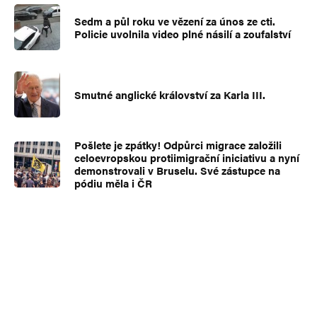
Hezký den a omluvte mou slovenskou
Sedm a půl roku ve vězení za únos ze cti.
poloruštinu…
Policie uvolnila video plné násilí a zoufalství
Já jsem Čech a moji bratři jsou Češi – ne
Slováci…
Takže za mě ať si pan Čobol BABIŠ táhne zpátky
Smutné anglické království za Karla III.
na Slováč… to je fakt premiér mojí vlasti jak
noha že… ani neumí česky… – trošku rozdíl
Pošlete je zpátky! Odpůrci migrace založili
mezi BABIŠEM a třeba OKAMUROU co??? Ten
celoevropskou protiimigrační iniciativu a nyní
demonstrovali v Bruselu. Své zástupce na
alespoň mluví česky…
pódiu měla i ČR
Petr
Odpovědět
22. 10. 2024 (14:57)
Tohle je ale brutálně lživej titulek, vy fakt