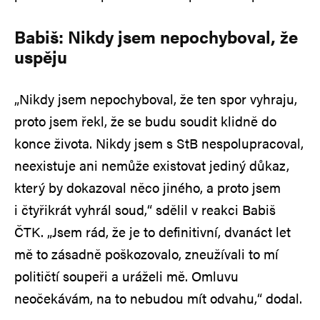
Babiš: Nikdy jsem nepochyboval, že
uspěju
„Nikdy jsem nepochyboval, že ten spor vyhraju,
proto jsem řekl, že se budu soudit klidně do
konce života. Nikdy jsem s StB nespolupracoval,
neexistuje ani nemůže existovat jediný důkaz,
který by dokazoval něco jiného, a proto jsem
i čtyřikrát vyhrál soud,“ sdělil v reakci Babiš
ČTK. „Jsem rád, že je to definitivní, dvanáct let
mě to zásadně poškozovalo, zneužívali to mí
političtí soupeři a uráželi mě. Omluvu
neočekávám, na to nebudou mít odvahu,“ dodal.