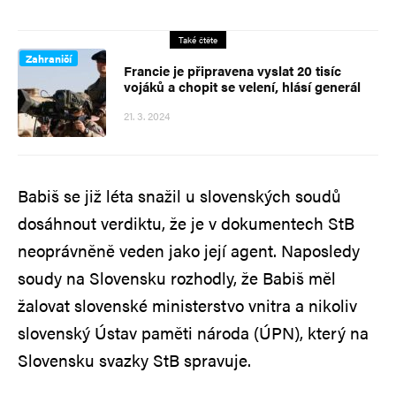
Také čtěte
Zahraničí
Francie je připravena vyslat 20 tisíc
vojáků a chopit se velení, hlásí generál
21. 3. 2024
Babiš se již léta snažil u slovenských soudů
dosáhnout verdiktu, že je v dokumentech StB
neoprávněně veden jako její agent. Naposledy
soudy na Slovensku rozhodly, že Babiš měl
žalovat slovenské ministerstvo vnitra a nikoliv
slovenský Ústav paměti národa (ÚPN), který na
Slovensku svazky StB spravuje.