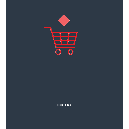
A nebo se můžete zeptat i jinak:
za CO dostal běžnej pracovník PZky
diplomatickou imunitu od státu vedeného
RuSSkými soudruhy z Moskvy???
Jsem zvědavý co vás napadne…
Vladimír Fiala
Odpovědět
4. 11. 2024 (15:38)
Souhlas.
Reklama
J. Motl
Odpovědět
30. 1. 2025 (16:56)