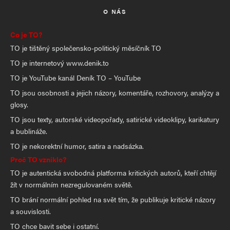
Komentář
*
O NÁS
Co je TO?
TO je tištěný společensko-politický měsíčník TO
TO je internetový www.denik.to
TO je YouTube kanál Deník TO – YouTube
TO jsou osobnosti a jejich názory, komentáře, rozhovory, analýzy a
glosy.
TO jsou texty, autorské videopořady, satirické videoklipy, karikatury
Jméno
*
a bublináže.
TO je nekorektní humor, satira a nadsázka.
Proč TO vzniklo?
TO je autentická svobodná platforma kritických autorů, kteří chtějí
E-mail
*
Webová stránka
žít v normálním nezregulovaném světě.
TO brání normální pohled na svět tím, že publikuje kritické názory
a souvislosti.
Uložit do prohlížeče jméno, e-mail a webovou stránku pro budoucí
TO chce bavit sebe i ostatní.
komentáře.