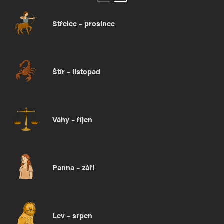
Střelec – prosinec
Štír – listopad
Váhy – říjen
Panna – září
Lev – srpen