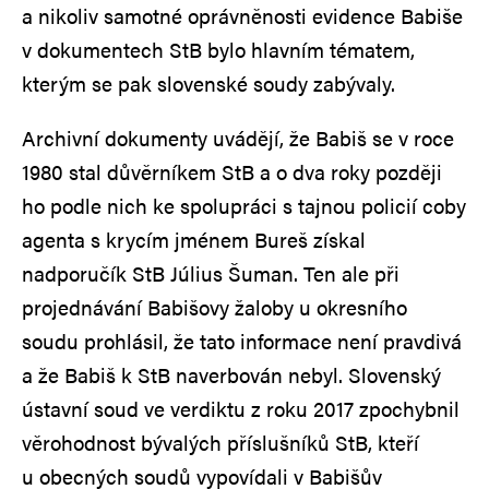
a nikoliv samotné oprávněnosti evidence Babiše
v dokumentech StB bylo hlavním tématem,
kterým se pak slovenské soudy zabývaly.
Archivní dokumenty uvádějí, že Babiš se v roce
1980 stal důvěrníkem StB a o dva roky později
ho podle nich ke spolupráci s tajnou policií coby
agenta s krycím jménem Bureš získal
nadporučík StB Július Šuman. Ten ale při
projednávání Babišovy žaloby u okresního
soudu prohlásil, že tato informace není pravdivá
a že Babiš k StB naverbován nebyl. Slovenský
ústavní soud ve verdiktu z roku 2017 zpochybnil
věrohodnost bývalých příslušníků StB, kteří
u obecných soudů vypovídali v Babišův