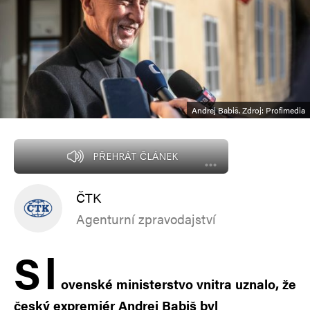
Andrej Babiš. Zdroj: Profimedia
PŘEHRÁT ČLÁNEK
ČTK
Agenturní zpravodajství
S
l
ovenské ministerstvo vnitra uznalo, že
český expremiér Andrej Babiš byl