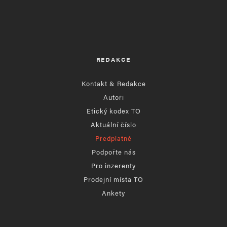
Informujte mě o nových komentářích e-mailem.
Informujte mě o nových příspěvcích e-mailem.
REDAKCE
Alternative:
Kontakt & Redakce
Autoři
Etický kodex TO
Aktuální číslo
Předplatné
Podpořte nás
Pro inzerenty
Prodejní místa TO
Ankety