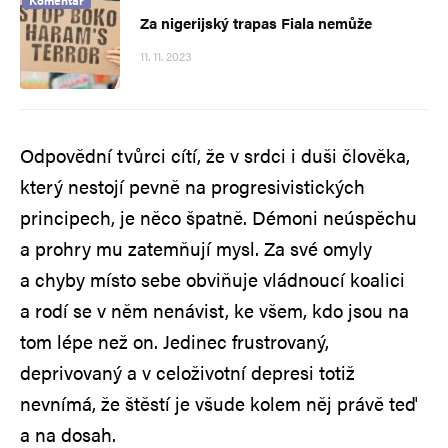
Za nigerijský trapas Fiala nemůže
11. 11. 2023
Odpovědní tvůrci cítí, že v srdci i duši člověka,
který nestojí pevně na progresivistických
principech, je něco špatně. Démoni neúspěchu
a prohry mu zatemňují mysl. Za své omyly
a chyby místo sebe obviňuje vládnoucí koalici
a rodí se v něm nenávist, ke všem, kdo jsou na
tom lépe než on. Jedinec frustrovaný,
deprivovaný a v celoživotní depresi totiž
nevnímá, že štěstí je všude kolem něj právě teď
a na dosah.