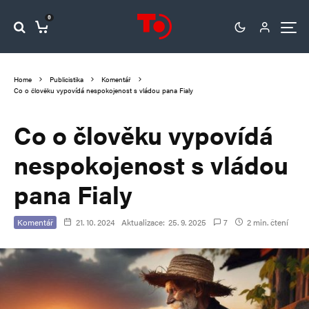
0
Home
Publicistika
Komentář
Co o člověku vypovídá nespokojenost s vládou pana Fialy
Co o člověku vypovídá
nespokojenost s vládou
pana Fialy
Komentář
21. 10. 2024
Aktualizace:
25. 9. 2025
7
2 min. čtení