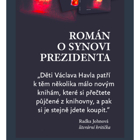
Ukrajina prohrává, zbytečná smrt
statisíců Ukrajinců, zničená země.
Fialenko bude dál prodlužovat
nesmyslné zabíjení ve prospěch
amerických zbrojařů. Prý u Bachmutu,
Avdijivky, nebo nově u Pokrovsku se
bojuje za Prahu. U kábulu taky. Než
američtí pánové zavelí jinak.
Fialenko zoufale mektal z papírku
v Izraeli, strašná ostuda 25.10.2023.
Poučil se a naučil se pár frází nazpaměť
a 15.4.2024 poníženě blekotal o Ukrajině
před dementním Bidenem, který
z taháku dvakrát pochválil