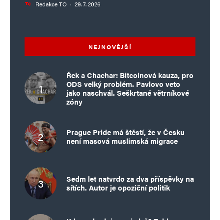
Redakce TO
·
29. 7. 2026
Ivana
Odpovědět
22. 10. 2024 (16:24)
NEJNOVĚJŠÍ
Super článek 👍
Řek a Chachar: Bitcoinová kauza, pro
ODS velký problém. Pavlovo veto
jako naschvál. Seškrtané větrníkové
Napsat komentář
zóny
Vaše e-mailová adresa nebude zveřejněna.
Vyžadované informace jsou
Prague Pride má štěstí, že v Česku
označeny
*
není masová muslimská migrace
Komentář
*
Sedm let natvrdo za dva příspěvky na
sítích. Autor je opoziční politik