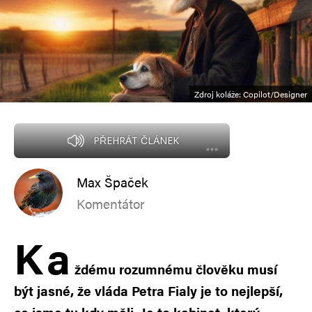
Zdroj koláže: Copilot/Designer
PŘEHRÁT ČLÁNEK
Max Špaček
Komentátor
K
a
ždému rozumnému člověku musí
být jasné, že vláda Petra Fialy je to nejlepší,