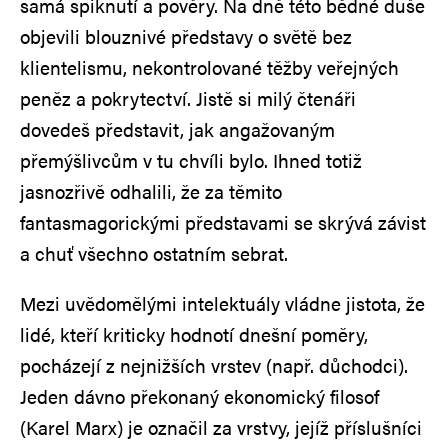
samá spiknutí a pověry. Na dně této bědné duše
objevili blouznivé představy o světě bez
klientelismu, nekontrolované těžby veřejných
peněz a pokrytectví. Jistě si milý čtenáři
dovedeš představit, jak angažovaným
přemýšlivcům v tu chvíli bylo. Ihned totiž
jasnozřivě odhalili, že za těmito
fantasmagorickými představami se skrývá závist
a chuť všechno ostatním sebrat.
Mezi uvědomělými intelektuály vládne jistota, že
lidé, kteří kriticky hodnotí dnešní poměry,
pocházejí z nejnižších vrstev (např. důchodci).
Jeden dávno překonaný ekonomický filosof
(Karel Marx) je označil za vrstvy, jejíž příslušníci