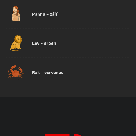
Panna – září
Lev – srpen
Rak – červenec