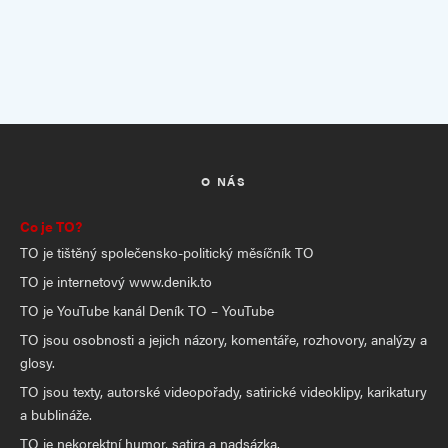
O NÁS
Co je TO?
TO je tištěný společensko-politický měsíčník TO
TO je internetový www.denik.to
TO je YouTube kanál Deník TO – YouTube
TO jsou osobnosti a jejich názory, komentáře, rozhovory, analýzy a
glosy.
TO jsou texty, autorské videopořady, satirické videoklipy, karikatury
a bublináže.
TO je nekorektní humor, satira a nadsázka.