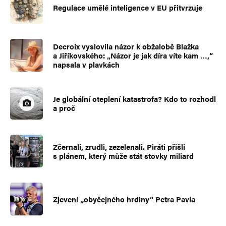
Regulace umělé inteligence v EU přitvrzuje
Decroix vyslovila názor k obžalobě Blažka
a Jiříkovského: „Názor je jak díra víte kam …,“
napsala v plavkách
Je globální oteplení katastrofa? Kdo to rozhodl
a proč
Zčernali, zrudli, zezelenali. Piráti přišli
s plánem, který může stát stovky miliard
Zjevení „obyčejného hrdiny“ Petra Pavla