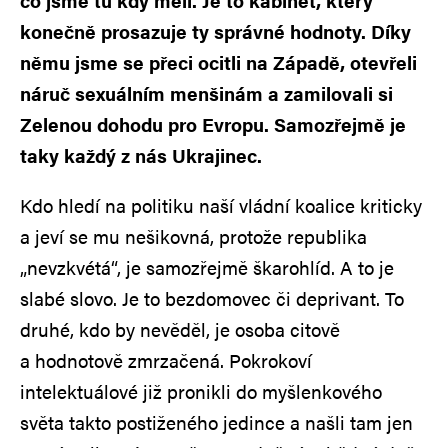
co jsme tu kdy měli. Je to kabinet, který
konečně prosazuje ty správné hodnoty. Díky
němu jsme se přeci ocitli na Západě, otevřeli
náruč sexuálním menšinám a zamilovali si
Zelenou dohodu pro Evropu. Samozřejmě je
taky každý z nás Ukrajinec.
Kdo hledí na politiku naší vládní koalice kriticky
a jeví se mu nešikovná, protože republika
„nevzkvétá“, je samozřejmě škarohlíd. A to je
slabé slovo. Je to bezdomovec či deprivant. To
druhé, kdo by nevěděl, je osoba citově
a hodnotově zmrzačená. Pokrokoví
intelektuálové již pronikli do myšlenkového
světa takto postiženého jedince a našli tam jen