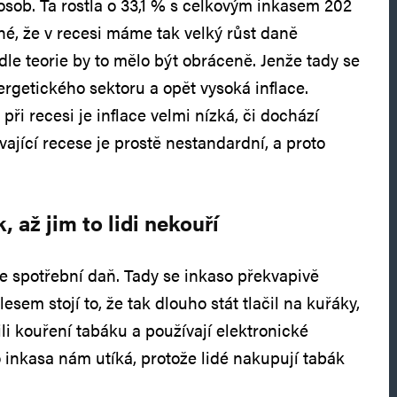
osob. Ta rostla o 33,1 % s celkovým inkasem 202
né, že v recesi máme tak velký růst daně
le teorie by to mělo být obráceně. Jenže tady se
nergetického sektoru a opět vysoká inflace.
při recesi je inflace velmi nízká, či dochází
vající recese je prostě nestandardní, a proto
, až jim to lidi nekouří
je spotřební daň. Tady se inkaso překvapivě
lesem stojí to, že tak dlouho stát tlačil na kuřáky,
li kouření tabáku a používají elektronické
 inkasa nám utíká, protože lidé nakupují tabák