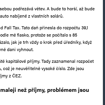
 sebou podřezává větev. A bude to horší, až bude
oauto nabíjené z vlastních solárů.
 Fall Tax. Tato daň přinesla do rozpočtu 39,1
podle mě fiasko, protože se počítalo s 85
zalo, jak je trh vždy o krok před úředníky, když
ivně dani vyhnout.
tě kapitálové příjmy. Tady zaznamenal rozpočet
, což je neuvěřitelně vysoké číslo. Zde jsou
íjmy z ČEZ.
maleji než příjmy, problémem jsou