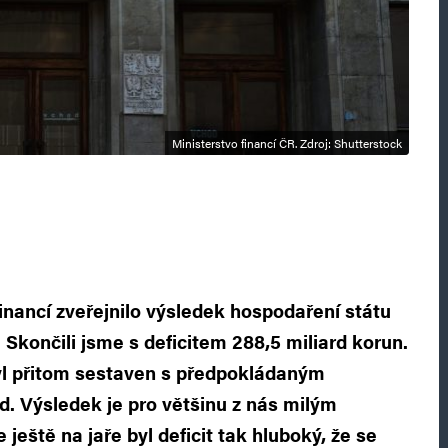
Ministerstvo financí ČR. Zdroj: Shutterstock
financí zveřejnilo výsledek hospodaření státu
 Skončili jsme s deficitem 288,5 miliard korun.
l přitom sestaven s předpokládaným
. Výsledek je pro většinu z nás milým
ještě na jaře byl deficit tak hluboký, že se