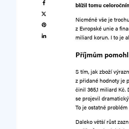
blížil tomu celoroč
Nicméně vše je trochu 
z Evropské unie a fin
miliard korun. I to je a
Příjmům pomohla
S tím, jak zboží výraz
z přidané hodnoty je p
činil 365,1 miliard Kč
se projevil dramatický
To je ostatně problém
Daleko větší růst zaz