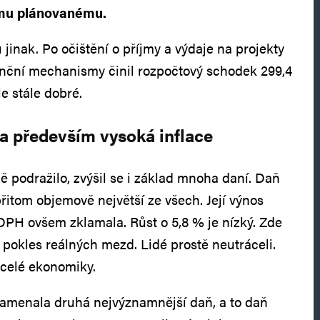
nímu plánovanému.
jinak. Po očištění o příjmy a výdaje na projekty
anční mechanismy činil rozpočtový schodek 299,4
le stále dobré.
 především vysoká inflace
ně podražilo, zvýšil se i základ mnoha daní. Daň
řitom objemově největší ze všech. Její výnos
. DPH ovšem zklamala. Růst o 5,8 % je nízký. Zde
 pokles reálných mezd. Lidé prostě neutráceli.
 celé ekonomiky.
namenala druhá nejvýznamnější daň, a to daň