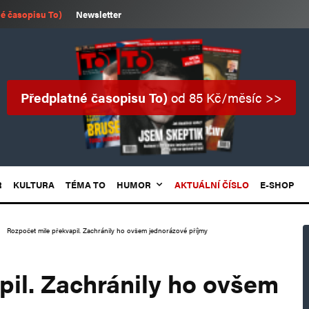
é časopisu To)
Newsletter
Předplatné časopisu To)
od 85 Kč/měsíc >>
R
KULTURA
TÉMA TO
HUMOR
AKTUÁLNÍ ČÍSLO
E-SHOP
Rozpočet mile překvapil. Zachránily ho ovšem jednorázové příjmy
pil. Zachránily ho ovšem