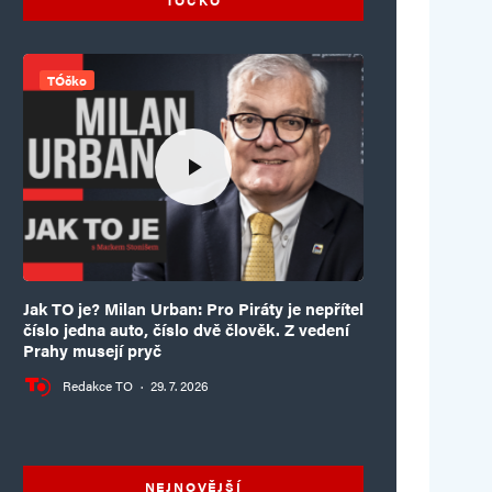
TÓčko
Jak TO je? Milan Urban: Pro Piráty je nepřítel
číslo jedna auto, číslo dvě člověk. Z vedení
Prahy musejí pryč
Redakce TO
·
29. 7. 2026
NEJNOVĚJŠÍ