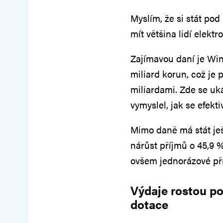
Myslím, že si stát pod
mít většina lidí elektr
Zajímavou daní je Wind
miliard korun, což je 
miliardami. Zde se uká
vymyslel, jak se efekt
Mimo daně má stát ješ
nárůst příjmů o 45,9 %
ovšem jednorázové př
Výdaje rostou po
dotace