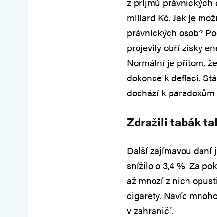
z příjmů právnických 
miliard Kč. Jak je mož
právnických osob? Pod
projevily obří zisky e
Normální je přitom, že 
dokonce k deflaci. Stá
dochází k paradoxům
Zdražili tabák tak
Další zajímavou daní 
snížilo o 3,4 %. Za pok
až mnozí z nich opusti
cigarety. Navíc mnoho
v zahraničí.