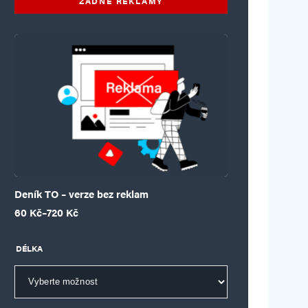
ŽÁDNÉ REKLAMY
Deník TO – verze bez reklam
Rozpětí cen: 60 Kč až 720 Kč
60
Kč
–
720
Kč
DÉLKA