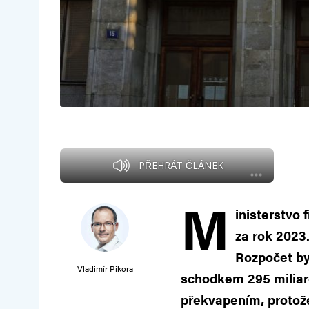
PŘEHRÁT ČLÁNEK
M
inisterstvo 
za rok 2023.
Rozpočet by
Vladimír Pikora
schodkem 295 miliard
překvapením, protože 