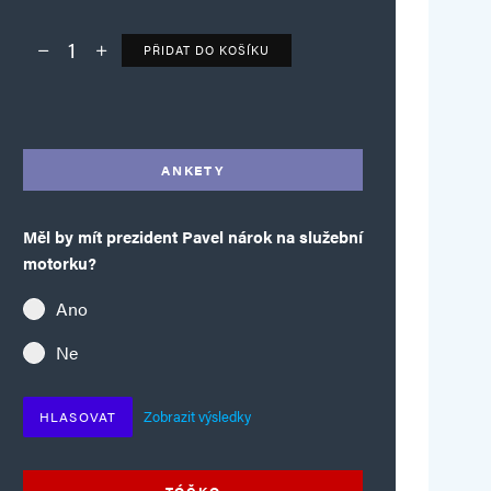
PŘIDAT DO KOŠÍKU
Deník TO – verze bez reklam množství
Alternative:
ANKETY
Měl by mít prezident Pavel nárok na služební
motorku?
Ano
Ne
Zobrazit výsledky
HLASOVAT
TÓČKO