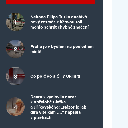
Nehoda Filipa Turka dostává
nový rozměr. Klíčovou roli
mohlo sehrát chybné značení
Praha je v bydlení na posledním
místě
Co po ČRo a ČT? Uklidit!
Decroix vyslovila názor
k obžalobě Blažka
a Jiříkovského: „Názor je jak
díra víte kam …,“ napsala
v plavkách