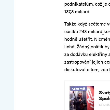
podnikatelům, což je o
137,8 miliard.
Takže když sečteme v
částku 243 miliard
kor
hodně ušetřit. Nicméně
lichá. Žádný politik b
za dodávku elektřiny 
zastropování jejich ce
diskutovat o tom, zda 
Komentář
Svatý
Spol
12. 3. 20