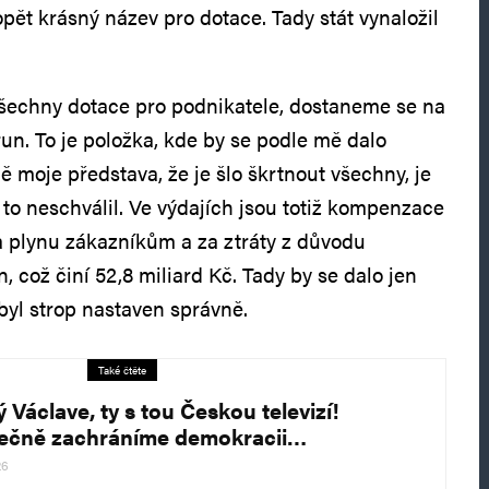
pět krásný název pro dotace. Tady stát vynaložil
šechny dotace pro podnikatele, dostaneme se na
un. To je položka, kde by se podle mě dalo
 moje představa, že je šlo škrtnout všechny, je
y to neschválil. Ve výdajích jsou totiž kompenzace
a plynu zákazníkům a za ztráty z důvodu
n, což činí 52,8 miliard Kč. Tady by se dalo jen
byl strop nastaven správně.
Také čtěte
 Václave, ty s tou Českou televizí!
ečně zachráníme demokracii…
26