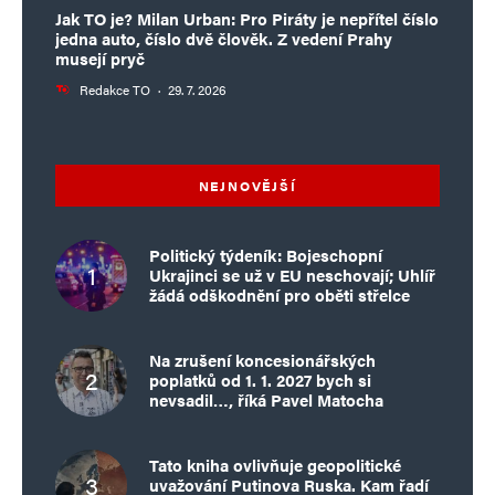
Jak TO je? Milan Urban: Pro Piráty je nepřítel číslo
jedna auto, číslo dvě člověk. Z vedení Prahy
musejí pryč
Redakce TO
·
29. 7. 2026
NEJNOVĚJŠÍ
Politický týdeník: Bojeschopní
Ukrajinci se už v EU neschovají; Uhlíř
žádá odškodnění pro oběti střelce
Na zrušení koncesionářských
poplatků od 1. 1. 2027 bych si
nevsadil…, říká Pavel Matocha
Tato kniha ovlivňuje geopolitické
uvažování Putinova Ruska. Kam řadí