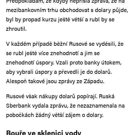
Předpokládám, že kdyby nepřišla zpráva, že na
mezibankovním trhu obchodovat s dolary půjde,
byl by propad kurzu ještě větší a rubl by se
zhroutil.
V každém případě běžní Rusové se vyděsili, že
se rubl ještě více znehodnotí a jim se
znehodnotí úspory. Vzali proto banky útokem,
aby vybrali úspory a převedli je do dolarů.
Alespoň takové jsou zprávy ze Západu.
Rusové však nákupy dolarů popírají. Ruská
Sberbank vydala zprávu, že nezaznamenala na
pobočkách žádný větší zájem o dolary.
Bouře ve sklenici vody