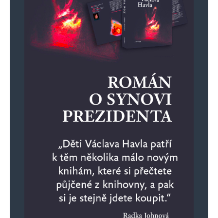
a přihlášku do BRICS vzali zpět. Odpověděl mu:
„Už se vás nebojíme!“
Leaf Roller
Odpovědět
17. 6. 2024 (9:51)
Mohl by mi už konečně někdo říct, kdy
naposledy sankce něčemu pomohly? Myslím, že
za posledních 100 let všechny sankce situace
jen zhoršovaly.
Napsat komentář