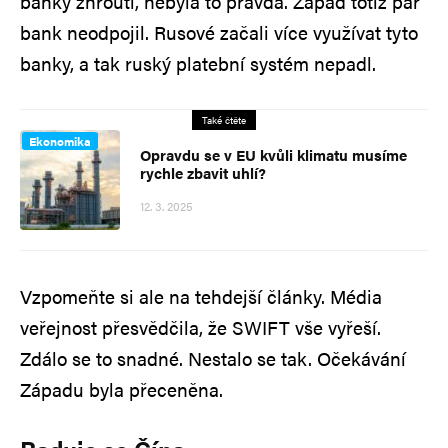
banky zhroutí, nebyla to pravda. Západ totiž pár
bank neodpojil. Rusové začali více využívat tyto
banky, a tak ruský platební systém nepadl.
Také čtěte
Ekonomika
Opravdu se v EU kvůli klimatu musíme
rychle zbavit uhlí?
12. 3. 2025
Vzpomeňte si ale na tehdejší články. Média
veřejnost přesvědčila, že SWIFT vše vyřeší.
Zdálo se to snadné. Nestalo se tak. Očekávání
Západu byla přeceněna.