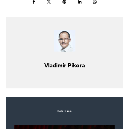
Ethanol
Odpovědět
15. 6. 2024 (7:40)
Každé další sankce jsou jen zástěrkou pro skrytí
západního neúspěchu (nejen) ekonomického
útoku na Rusko.
A západ již hraje vabank. S každou další
prohrou zvyšuje sázky.
Vladimír Pikora
Obyčejným lidem s tímto postižením se říká
gambler. A většinou končí špatně. ;o)
hloubal
Odpovědět
Reklama
15. 6. 2024 (10:23)
„Rusko je z více než 50 procent obydleno lůzou,