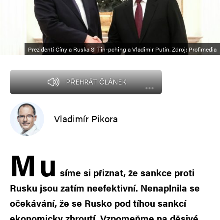
Prezidenti Číny a Ruska Si Ťin-pching a Vladimir Putin. Zdroj: Profimedia
PŘEHRÁT ČLÁNEK
Vladimír Pikora
M
u
síme si přiznat, že sankce proti
Rusku jsou zatím neefektivní. Nenaplnila se
očekávání, že se Rusko pod tíhou sankcí
ekonomicky zhroutí. Vzpomeňme na děsivé