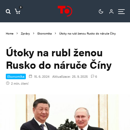
0
Home
Zprávy
Ekonomika
Útoky na rubl ženou Rusko do náruče Číny
Útoky na rubl ženou
Rusko do náruče Číny
Ekonomika
15. 6. 2024
Aktualizace:
25. 9. 2025
6
2 min. čtení