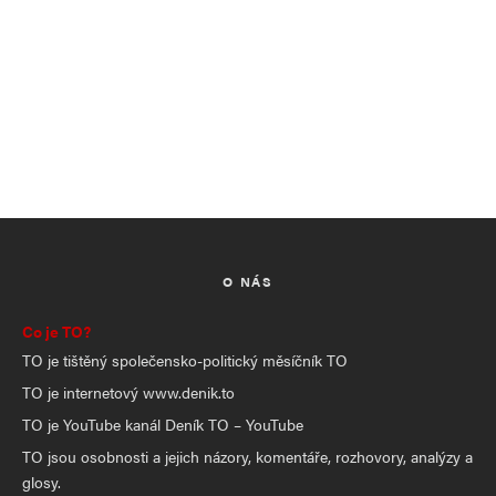
O NÁS
Co je TO?
TO je tištěný společensko-politický měsíčník TO
TO je internetový www.denik.to
TO je YouTube kanál Deník TO – YouTube
TO jsou osobnosti a jejich názory, komentáře, rozhovory, analýzy a
glosy.