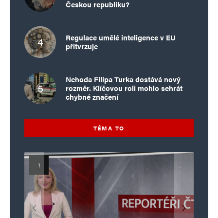
Českou republiku?
Regulace umělé inteligence v EU
přitvrzuje
Nehoda Filipa Turka dostává nový
rozměr. Klíčovou roli mohlo sehrát
chybné značení
TÉMA TO
Islamistický teror v EU, 6. díl:
Mýty o Václavu Klausovi:
Vymíráme a politici lžou:
Islamistický teror v EU, 5. díl:
Brutální poprava 85letého
Pivo, jazz, hádky, loajalita
porodnost nezachrání