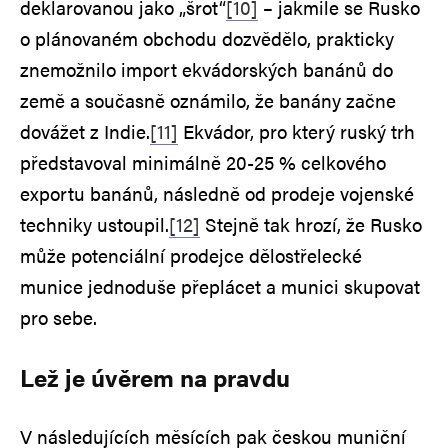
deklarovanou jako „šrot“
[10]
– jakmile se Rusko
o plánovaném obchodu dozvědělo, prakticky
znemožnilo import ekvádorských banánů do
země a současně oznámilo, že banány začne
dovážet z Indie.
[11]
Ekvádor, pro který ruský trh
představoval minimálně 20-25 % celkového
exportu banánů, následně od prodeje vojenské
techniky ustoupil.
[12]
Stejně tak hrozí, že Rusko
může potenciální prodejce dělostřelecké
munice jednoduše přeplácet a munici skupovat
pro sebe.
Lež je úvěrem na pravdu
V následujících měsících pak českou muniční