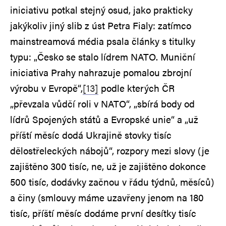
iniciativu potkal stejný osud, jako prakticky
jakýkoliv jiný slib z úst Petra Fialy: zatímco
mainstreamová média psala články s titulky
typu: „Česko se stalo lídrem NATO. Muniční
iniciativa Prahy nahrazuje pomalou zbrojní
výrobu v Evropě“,
[13]
podle kterých ČR
„převzala vůdčí roli v NATO“, „sbírá body od
lídrů Spojených států a Evropské unie“ a „už
příští měsíc dodá Ukrajině stovky tisíc
dělostřeleckých nábojů“, rozpory mezi slovy (je
zajištěno 300 tisíc, ne, už je zajištěno dokonce
500 tisíc, dodávky začnou v řádu týdnů, měsíců)
a činy (smlouvy máme uzavřeny jenom na 180
tisíc, příští měsíc dodáme první desítky tisíc