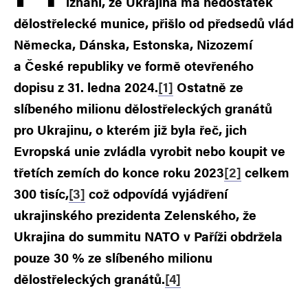
iznání, že Ukrajina má nedostatek
dělostřelecké munice, přišlo od předsedů vlád
Německa, Dánska, Estonska, Nizozemí
a České republiky ve formě otevřeného
dopisu z 31. ledna 2024.
[1]
Ostatně ze
slíbeného milionu dělostřeleckých granátů
pro Ukrajinu, o kterém již byla řeč, jich
Evropská unie zvládla vyrobit nebo koupit ve
třetích zemích do konce roku 2023
[2]
celkem
300 tisíc,
[3]
což odpovídá vyjádření
ukrajinského prezidenta Zelenského, že
Ukrajina do summitu NATO v Paříži obdržela
pouze 30 % ze slíbeného milionu
dělostřeleckých granátů.
[4]