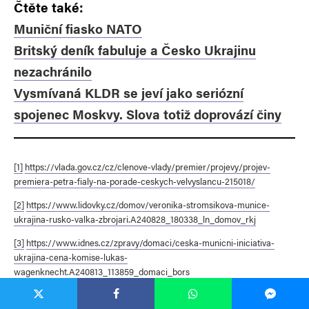
Čtěte také:
Muniční fiasko NATO
Britský deník fabuluje a Česko Ukrajinu
nezachránilo
Vysmívaná KLDR se jeví jako seriózní
spojenec Moskvy. Slova totiž doprovází činy
[1]
https://vlada.gov.cz/cz/clenove-vlady/premier/projevy/projev-
premiera-petra-fialy-na-porade-ceskych-velvyslancu-215018/
[2]
https://www.lidovky.cz/domov/veronika-stromsikova-munice-
ukrajina-rusko-valka-zbrojari.A240828_180338_ln_domov_rkj
[3]
https://www.idnes.cz/zpravy/domaci/ceska-municni-iniciativa-
ukrajina-cena-komise-lukas-
wagenknecht.A240813_113859_domaci_bors
[4]
https://echo24.cz/a/HtfuV/zpravy-ceska-municni-iniciativa-