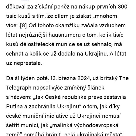
děkoval za získání peněz na nákup prvních 300
tisíc kusů s tím, že cílem je získat „mnohem
více“.
[8]
Od tohoto okamžiku začala vzduchem
létat nejrůznější hausnumera o tom, kolik tisíc
kusů dělostřelecké munice se už sehnalo, má
sehnat a kolik se už dodalo na Ukrajinu. A létat
už nepřestala.
Další týden poté, 13. března 2024, už britský The
Telegraph napsal výše zmíněný článek
s názvem: „Jak Česká republika právě zastavila
Putina a zachránila Ukrajinu“ o tom, jak díky
české muniční iniciativě už Ukrajinci nemusí
šetřit municí, jak „malinká východoevropská
země“ pomáhá bránit „celá ukrajinská města“