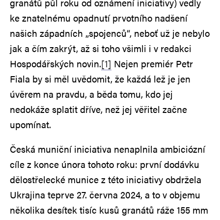
granátů půl roku od oznámení iniciativy) vedly
ke znatelnému opadnutí prvotního nadšení
našich západních „spojenců“, neboť už je nebylo
jak a čím zakrýt, až si toho všimli i v redakci
Hospodářských novin.
[1]
Nejen premiér Petr
Fiala by si měl uvědomit, že každá lež je jen
úvěrem na pravdu, a běda tomu, kdo jej
nedokáže splatit dříve, než jej věřitel začne
upomínat.
Česká muniční iniciativa nenaplnila ambiciózní
cíle z konce února tohoto roku: první dodávku
dělostřelecké munice z této iniciativy obdržela
Ukrajina teprve 27. června 2024, a to v objemu
několika desítek tisíc kusů granátů ráže 155 mm