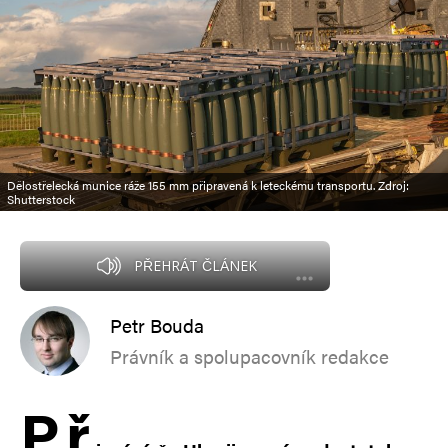
Dělostřelecká munice ráže 155 mm připravená k leteckému transportu. Zdroj:
Shutterstock
PŘEHRÁT ČLÁNEK
Petr Bouda
Právník a spolupacovník redakce
P
ř