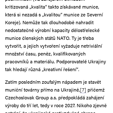
kritizovaná „kvalita“ takto získávané munice,
která si nezadá s „kvalitou“ munice ze Severní
Koreje). Nemůže tak dlouhodobě nahradit
nedostatečné výrobní kapacity dělostřelecké
munice členských států NATO. Ty je třeba
vytvořit, a jejich vytvoření vyžaduje netriviální
množství času, peněz, kvalifikovaných
pracovníků a materiálu. Podporovatelé Ukrajiny
tak hledají různá „kreativní řešení“.
Zatím posledním zoufalým nápadem je stavět
muniční továrny přímo na Ukrajině,
[7]
přičemž
Czechoslovak Group a.s. předpokládá zahájení
výroby do tří let, tedy v roce 2027. Nikoho zjevně