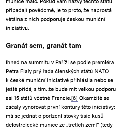
munice málo. Pokud vám názvy těchto států
připadají povědomé, je to proto, že naprostá
většina z nich podporuje českou muniční
iniciativu.
Granát sem, granát tam
Ihned na summitu v Paříži se podle premiéra
Petra Fialy prý řada členských států NATO
k české muniční iniciativě přihlásila nebo se
ještě přidá, s tím, že bude mít velkou podporu
asi 15 států včetně Francie.
[6]
Okamžitě se
začaly vynořovat první kontury této iniciativy:
má se jednat o pořízení stovky tisíc kusů
dělostřelecké munice ze „třetích zemí“ (tedy