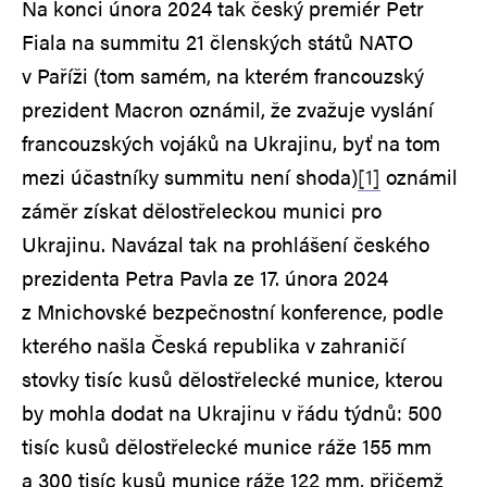
Na konci února 2024 tak český premiér Petr
Fiala na summitu 21 členských států NATO
v Paříži (tom samém, na kterém francouzský
prezident Macron oznámil, že zvažuje vyslání
francouzských vojáků na Ukrajinu, byť na tom
mezi účastníky summitu není shoda)
[1]
oznámil
záměr získat dělostřeleckou munici pro
Ukrajinu. Navázal tak na prohlášení českého
prezidenta Petra Pavla ze 17. února 2024
z Mnichovské bezpečnostní konference, podle
kterého našla Česká republika v zahraničí
stovky tisíc kusů dělostřelecké munice, kterou
by mohla dodat na Ukrajinu v řádu týdnů: 500
tisíc kusů dělostřelecké munice ráže 155 mm
a 300 tisíc kusů munice ráže 122 mm, přičemž