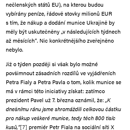
nečlenských států EU), na kterou budou
vybírány peníze, řádově stovky milionů EUR
s tím, že nákup a dodání munice Ukrajině by
měly být uskutečněny „v následujících týdnech
až měsících“. Nic konkrétnějšího zveřejněno
nebylo.
Již o týden později si však bylo možné
povšimnout zásadních rozdílů ve vyjádřeních
Petra Fialy a Petra Pavla o tom, kolik munice se
má v rámci této iniciativy získat: zatímco
prezident Pavel už 7. března oznámil, že:
„K
dnešnímu ránu jsme shromáždili celkovou částku
pro nákup veškeré munice, tedy těch 800 tisíc
kusů,“
[7]
premiér Petr Fiala na sociální síti X