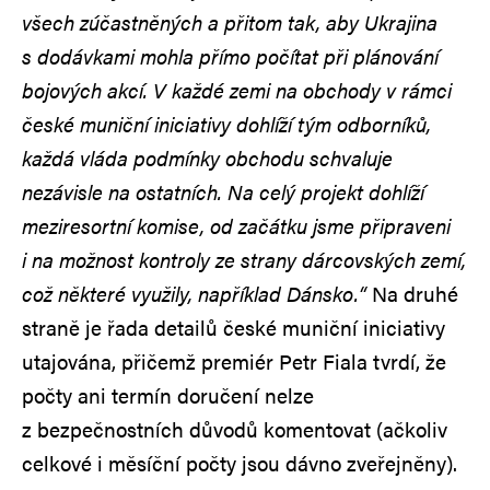
všech zúčastněných a přitom tak, aby Ukrajina
s dodávkami mohla přímo počítat při plánování
bojových akcí. V každé zemi na obchody v rámci
české muniční iniciativy dohlíží tým odborníků,
každá vláda podmínky obchodu schvaluje
nezávisle na ostatních. Na celý projekt dohlíží
meziresortní komise, od začátku jsme připraveni
i na možnost kontroly ze strany dárcovských zemí,
což některé využily, například Dánsko.“
Na druhé
straně je řada detailů české muniční iniciativy
utajována, přičemž premiér Petr Fiala tvrdí, že
počty ani termín doručení nelze
z bezpečnostních důvodů komentovat (ačkoliv
celkové i měsíční počty jsou dávno zveřejněny).