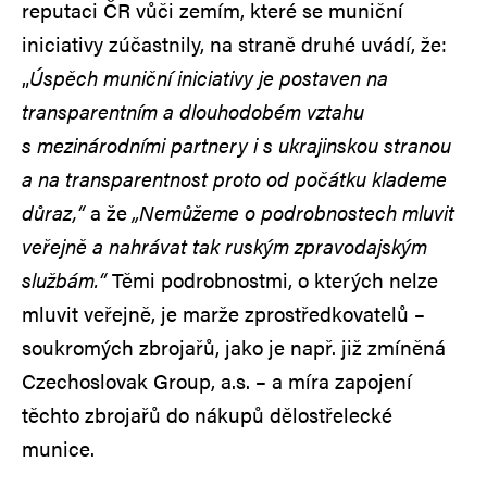
reputaci ČR vůči zemím, které se muniční
iniciativy zúčastnily, na straně druhé uvádí, že:
„
Úspěch muniční iniciativy je postaven na
transparentním a dlouhodobém vztahu
s mezinárodními partnery i s ukrajinskou stranou
a na transparentnost proto od počátku klademe
důraz,“
a že
„Nemůžeme o podrobnostech mluvit
veřejně a nahrávat tak ruským zpravodajským
službám.“
Těmi podrobnostmi, o kterých nelze
mluvit veřejně, je marže zprostředkovatelů –
soukromých zbrojařů, jako je např. již zmíněná
Czechoslovak Group, a.s. – a míra zapojení
těchto zbrojařů do nákupů dělostřelecké
munice.