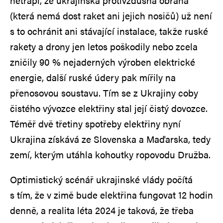
netrápí, že ukrajinská protivzdušná obrana
(která nemá dost raket ani jejich nosičů) už není
s to ochránit ani stávající instalace, takže ruské
rakety a drony jen letos poškodily nebo zcela
zničily 90 % nejaderných výroben elektrické
energie, další ruské údery pak mířily na
přenosovou soustavu. Tím se z Ukrajiny coby
čistého vývozce elektřiny stal její čistý dovozce.
Téměř dvě třetiny spotřeby elektřiny nyní
Ukrajina získává ze Slovenska a Maďarska, tedy
zemí, kterým utáhla kohoutky ropovodu Družba.
Optimistický scénář ukrajinské vlády počítá
s tím, že v zimě bude elektřina fungovat 12 hodin
denně, a realita léta 2024 je taková, že třeba