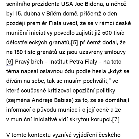
senilního prezidenta USA Joe Bidena, u něhož
byl 15. dubna v Bílém domě, přičemž o den
později premiér Fiala uvedl, že se v rámci české
muniční iniciativy povedlo zajistit již 500 tisíc
dělostřeleckých granátů,
[5]
přičemž dodal, že
na 180 tisíc granátů už jsou uzavřeny smlouvy.
[6]
Pravý břeh – institut Petra Fialy – na toto
téma napsal oslavnou ódu podle hesla „když se
dívám na sebe, tak se musím pochválit,“ ve
které současně kritizoval opoziční politiky
(zejména Andreje Babiše) za to, že se domáhají
informací o původu munice i o její ceně a že
v muniční iniciativě vidí skrytou korupci.
[7]
V tomto kontextu vyznívá vyjádření českého