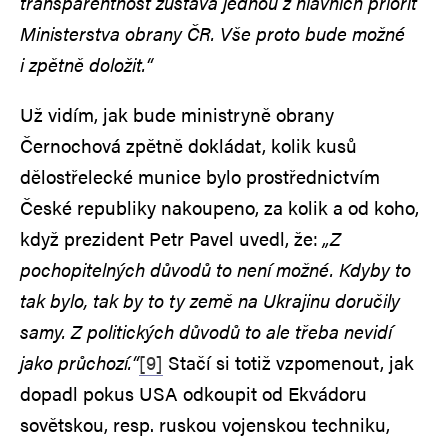
transparentnost zůstává jednou z hlavních priorit
Ministerstva obrany ČR. Vše proto bude možné
i zpětně doložit.“
Už vidím, jak bude ministryně obrany
Černochová zpětně dokládat, kolik kusů
dělostřelecké munice bylo prostřednictvím
České republiky nakoupeno, za kolik a od koho,
když prezident Petr Pavel uvedl, že:
„Z
pochopitelných důvodů to není možné. Kdyby to
tak bylo, tak by to ty země na Ukrajinu doručily
samy. Z politických důvodů to ale třeba nevidí
jako průchozí.“
[9]
Stačí si totiž vzpomenout, jak
dopadl pokus USA odkoupit od Ekvádoru
sovětskou, resp. ruskou vojenskou techniku,