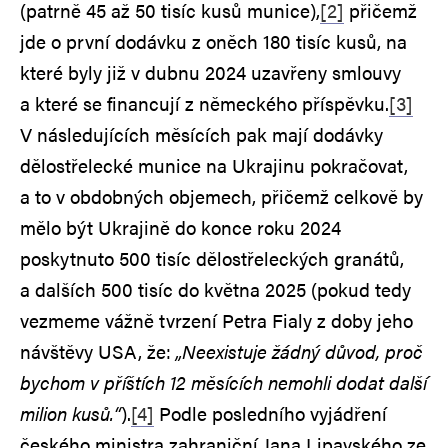
(patrně 45 až 50 tisíc kusů munice),
[2]
přičemž
jde o první dodávku z oněch 180 tisíc kusů, na
které byly již v dubnu 2024 uzavřeny smlouvy
a které se financují z německého příspěvku.
[3]
V následujících měsících pak mají dodávky
dělostřelecké munice na Ukrajinu pokračovat,
a to v obdobných objemech, přičemž celkově by
mělo být Ukrajině do konce roku 2024
poskytnuto 500 tisíc dělostřeleckých granátů,
a dalších 500 tisíc do května 2025 (pokud tedy
vezmeme vážně tvrzení Petra Fialy z doby jeho
návštěvy USA, že:
„Neexistuje žádný důvod, proč
bychom v příštích 12 měsících nemohli dodat další
milion kusů.“
).
[4]
Podle posledního vyjádření
českého ministra zahraniční Jana Lipavského ze