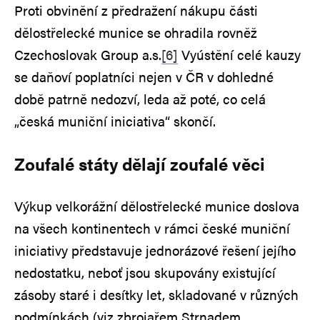
Proti obvinění z předražení nákupu části
dělostřelecké munice se ohradila rovněž
Czechoslovak Group a.s.
[6]
Vyústění celé kauzy
se daňoví poplatníci nejen v ČR v dohledné
době patrně nedozví, leda až poté, co celá
„česká muniční iniciativa“ skončí.
Zoufalé státy dělají zoufalé věci
Výkup velkorážní dělostřelecké munice doslova
na všech kontinentech v rámci české muniční
iniciativy představuje jednorázové řešení jejího
nedostatku, neboť jsou skupovány existující
zásoby staré i desítky let, skladované v různých
podmínkách (viz zbrojařem Strnadem