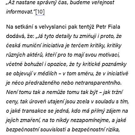
„Až nastane správný čas, budeme veřejnost
informovat.“
[10]
Na setkání s velvyslanci pak tentýž Petr Fiala
dodává, že:
„Já tyto detaily tu zmiňuji i proto, že
česká muniční iniciativa je terčem kritiky, kritiky
různých aktérů, kteří pro to mají svou motivaci,
včetně bohužel i opozice, že ty kritické poznámky
se objevují v médiích – v tom směru, že v iniciativě
je něco předraženého nebo netransparentního.
Není tomu tak a nemůže tomu tak být – jak tržní
ceny, tak
úroveň utajení jsou zcela v souladu s tím,
o jaké transakce se jedná, kdo má přímý zájem na
jejich zmaření, na to nikdy nezapomínejme, a jaké
bezpečnostní souvislosti a bezpečnostní rizika,