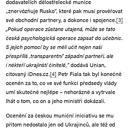
dodavatelích dělostřelecké munice
„znervózňuje Rusko“, které pak musí prověřovat
své obchodní partnery, a dokonce i spojence.
[3]
„Pokud operace zůstane utajená, může se tato
česká psychologická operace zapsat do učebnic.
S jejich pomocí by se měli učit nejen naši
přespříliš ‚transparentní‘ západní partneři, ale
i někteří ukrajinští činitelé,“
dodává Unian,
citovaný iDnes.cz.
[4]
Petr Fiala tak byl konečně
oceněn za to, co ve své funkci předsedy vlády
umí skutečně nejlépe – nehorázně a vytrvale
lhát o tom, co on a jeho ministři dokázali.
Ocenění za českou muniční iniciativu se mu
přitom nedostalo jen od Ukrajinců, ale též od