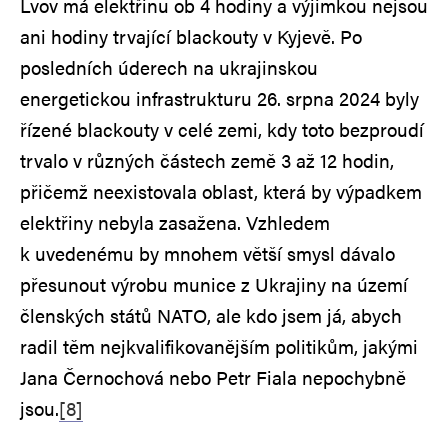
Lvov má elektřinu ob 4 hodiny a výjimkou nejsou
ani hodiny trvající blackouty v Kyjevě. Po
posledních úderech na ukrajinskou
energetickou infrastrukturu 26. srpna 2024 byly
řízené blackouty v celé zemi, kdy toto bezproudí
trvalo v různých částech země 3 až 12 hodin,
přičemž neexistovala oblast, která by výpadkem
elektřiny nebyla zasažena. Vzhledem
k uvedenému by mnohem větší smysl dávalo
přesunout výrobu munice z Ukrajiny na území
členských států NATO, ale kdo jsem já, abych
radil těm nejkvalifikovanějším politikům, jakými
Jana Černochová nebo Petr Fiala nepochybně
jsou.
[8]