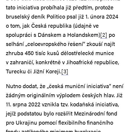
tato iniciativa probíhala již předtím, protože
bruselský deník Politico psal již 1. února 2024
o tom, jak Česká republika (údajně ve
spolupráci s Dánskem a Holandskem)
[2]
po
selhání „celoevropského řešení“ zkouší najít
zhruba 450 tisíc kusů dělostřelecké munice
v zahraničí, konkrétně v Jihoafrické republice,
Turecku či Jižní Koreji.
[3]
Nutno dodat, že „česká muniční iniciativa“ není
žádným originálním výplodem českých hlav. Již
11. srpna 2022 vznikla tzv. kodaňská iniciativa,
jejíž podstatou bylo rozšířit Mezinárodní fond
pro Ukrajinu pomocí flexibilního finančního
fondu zatíženého minimem byrokracie