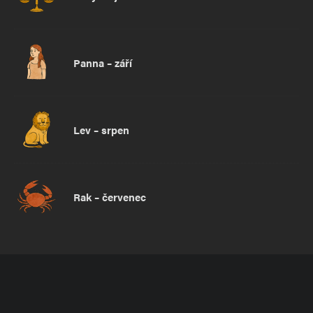
Panna – září
Lev – srpen
Rak – červenec