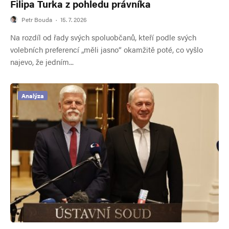
Filipa Turka z pohledu právníka
Petr Bouda
·
15. 7. 2026
Na rozdíl od řady svých spoluobčanů, kteří podle svých
volebních preferencí „měli jasno“ okamžitě poté, co vyšlo
najevo, že jedním...
Analýza