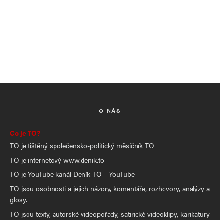
O NÁS
Co je TO?
TO je tištěný společensko-politický měsíčník TO
TO je internetový www.denik.to
TO je YouTube kanál Deník TO – YouTube
TO jsou osobnosti a jejich názory, komentáře, rozhovory, analýzy a
glosy.
TO jsou texty, autorské videopořady, satirické videoklipy, karikatury