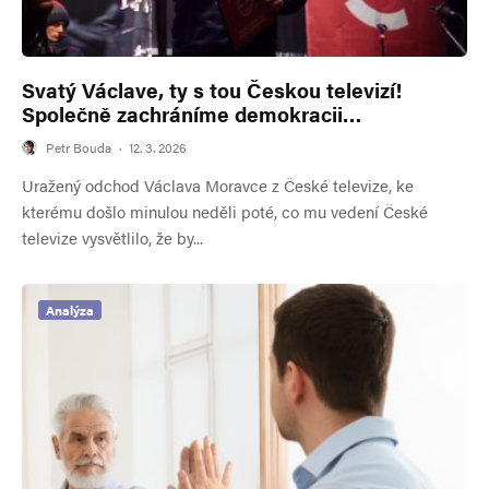
Svatý Václave, ty s tou Českou televizí!
Společně zachráníme demokracii…
Petr Bouda
·
12. 3. 2026
Uražený odchod Václava Moravce z České televize, ke
kterému došlo minulou neděli poté, co mu vedení České
televize vysvětlilo, že by...
Analýza