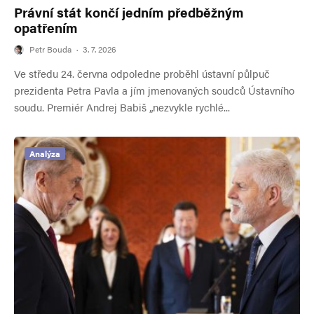
Právní stát končí jedním předběžným
opatřením
Petr Bouda
·
3. 7. 2026
Ve středu 24. června odpoledne proběhl ústavní půlpuč
prezidenta Petra Pavla a jím jmenovaných soudců Ústavního
soudu. Premiér Andrej Babiš „nezvykle rychlé...
Analýza