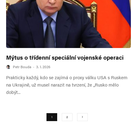
Mýtus o třídenní speciální vojenské operaci
Petr Bouda
·
3. 1. 2026
Prakticky každý, kdo se zajímá o proxy válku USA s Ruskem
na Ukrajině, už musel narazit na tvrzení, že „Rusko mělo
dobýt...
1
2