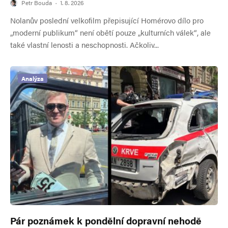
Petr Bouda
·
1. 8. 2026
Nolanův poslední velkofilm přepisující Homérovo dílo pro
„moderní publikum“ není obětí pouze „kulturních válek“, ale
také vlastní lenosti a neschopnosti. Ačkoliv...
Analýza
Pár poznámek k pondělní dopravní nehodě