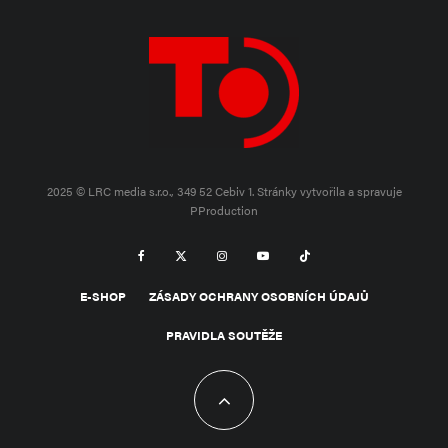
2025 © LRC media s.r.o., 349 52 Cebiv 1.
Stránky vytvořila a spravuje
PProduction
E-SHOP
ZÁSADY OCHRANY OSOBNÍCH ÚDAJŮ
PRAVIDLA SOUTĚŽE