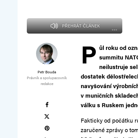
PŘEHRÁT ČLÁNEK
P
ůl roku od ozn
summitu NATO 
neilustruje s
Petr Bouda
dostatek dělostřelec
Právník a spolupacovník
redakce
navyšování výrobníc
v muničních skladech
válku s Ruskem jedn
Fakticky od počátku r
zaručené zprávy o tom