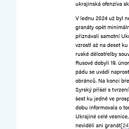
ukrajinská ofenzíva s
V lednu 2024 už byl n
granáty opět minimál
přiznávali samotní Ukr
vzrostl až na deset k
ruské dělostřelby souv
Rusové dobyli 19. úno
pádu se uvádí naprost
obránců. Na konci bře
Syrský přišel s tvrzen
šest ku jedné ve pros
dobu informovala o tom
Ukrajině celé vesnice,
neviděli ani granát
[24