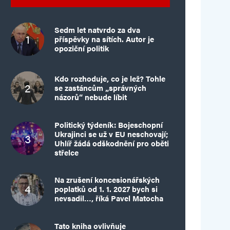
Sedm let natvrdo za dva
příspěvky na sítích. Autor je
opoziční politik
Kdo rozhoduje, co je lež? Tohle
se zastáncům „správných
názorů“ nebude líbit
Politický týdeník: Bojeschopní
Ukrajinci se už v EU neschovají;
Uhlíř žádá odškodnění pro oběti
střelce
Na zrušení koncesionářských
poplatků od 1. 1. 2027 bych si
nevsadil…, říká Pavel Matocha
Tato kniha ovlivňuje