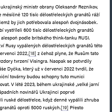
ukrajinský ministr obrany Oleksandr Reznikov,
e měsíčně 120 tisíc dělostřeleckých granátů ráží
čemž by jich potřebovala alespoň dvojnásobek.
 vystříleli 600 tisíc dělostřeleckých granátů
alespoň podle britského think-tanku RUSI.
ví Rusy vypálených dělostřeleckých granátů této
červenci 2022,
[18]
z čehož plyne, že Rusům tato
dory tvrzení Visingra. Naopak se potvrdily
še Dyčka, který už v červenci 2022 tvrdil, že
niční továrny budou schopny tuto munici
vat. V létě 2023, během ukrajinské „velké jarní
západních novinářů Ukrajinci poprvé
eli ruské dělostřelce, když denně vypálili zhruba
granátů oproti 5000 ruských.
[19]
Přesto