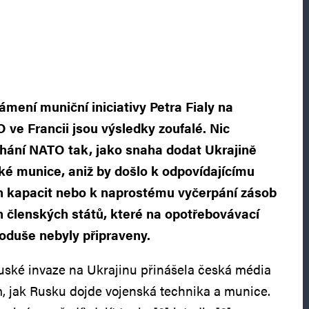
ámení muniční iniciativy Petra Fialy na
ve Francii jsou výsledky zoufalé. Nic
elhání NATO tak, jako snaha dodat Ukrajině
ké munice, aniž by došlo k odpovídajícímu
h kapacit nebo k naprostému vyčerpání zásob
 členských států, které na opotřebovávací
oduše nebyly připraveny.
uské invaze na Ukrajinu přinášela česká média
, jak Rusku dojde vojenská technika a munice.