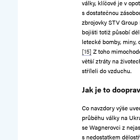
války, klíčové je v op
s dostatečnou zásobou
zbrojovky STV Group 
bojišti totiž působí děl
letecké bomby, miny, o
[15]
Z toho mimochode
větší ztráty na živote
stříleli do vzduchu.
Jak je to doopra
Co navzdory výše uve
průběhu války na Ukr
se Wagnerovci z neja
s nedostatkem dělostř