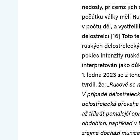
nedošly, přičemž jich 
počátku války měli R
v počtu děl, a vystřeli
dělostřelci.
[16]
Toto te
ruských dělostřelecký
pokles intenzity ruské
interpretován jako d
1. ledna 2023 se z toh
tvrdil, že:
„Rusové se n
V případě dělostřeleck
dělostřelecká převaha 
až třikrát pomalejší opr
obdobích, například v
zřejmě dochází munice