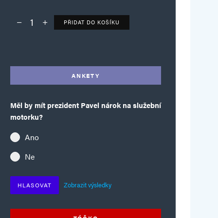
PŘIDAT DO KOŠÍKU
Deník TO – verze bez reklam množství
Alternative:
ANKETY
Měl by mít prezident Pavel nárok na služební
motorku?
Ano
Ne
Zobrazit výsledky
HLASOVAT
TÓČKO