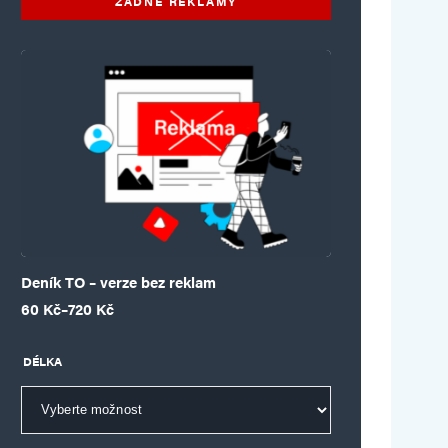
ŽÁDNÉ REKLAMY
Deník TO – verze bez reklam
Rozpětí cen: 60 Kč až 720 Kč
60
Kč
–
720
Kč
DÉLKA