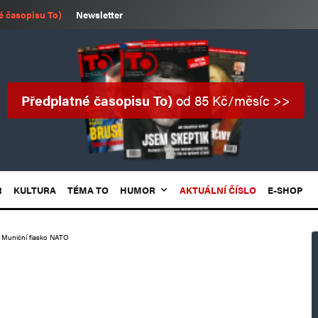
é časopisu To)
Newsletter
Předplatné časopisu To)
od 85 Kč/měsíc >>
R
KULTURA
TÉMA TO
HUMOR
AKTUÁLNÍ ČÍSLO
E-SHOP
Muniční fiasko NATO