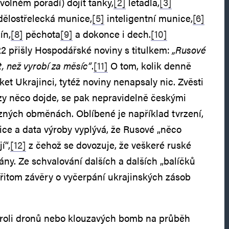
olném pořadí) dojít tanky,
[2]
letadla,
[3]
ělostřelecká munice,
[5]
inteligentní munice,
[6]
ín,
[8]
pěchota
[9]
a dokonce i dech.
[10]
22 přišly Hospodářské noviny s titulkem:
„Rusové
t, než vyrobí za měsíc“
.
[11]
O tom, kolik denně
aket Ukrajinci, tytéž noviny nenapsaly nic. Zvěsti
zy něco dojde, se pak nepravidelně českými
ůzných obměnách. Oblíbené je například tvrzení,
ice a data výroby vyplývá, že Rusové „něco
í“,
[12]
z čehož se dovozuje, že veškeré ruské
ány. Ze schvalování dalších a dalších „balíčků
řitom závěry o vyčerpání ukrajinských zásob
t roli dronů nebo klouzavých bomb na průběh