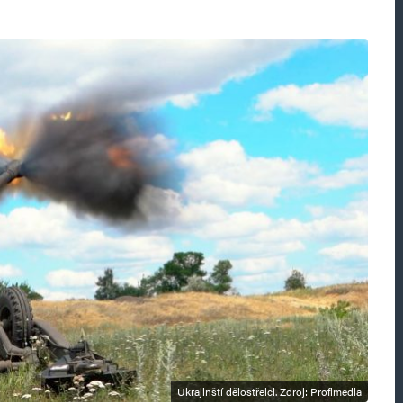
Ukrajinští dělostřelci. Zdroj: Profimedia