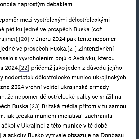
končila naprostým debaklem.
epoměr mezi vystřelenými dělostřeleckými
ně pět ku jedné ve prospěch Ruska (což
ajinci),
[20]
v únoru 2024 pak tento nepoměr
u jedné ve prospěch Ruska.
[21]
Zintenzivnění
iselo s vyvrcholením bojů o Avdiivku, kterou
ra 2024,
[22]
přičemž jako jeden z důvodů jejího
ý nedostatek dělostřelecké munice ukrajinských
zna 2024 vrchní velitel ukrajinské armády
ím, že nepoměr dělostřelecké palby se snížil na
pěch Ruska.
[23]
Britská média přitom v tu samou
, jak „česká muniční iniciativa“ zachránila
 ačkoliv Ukrajinci z této munice v té době
]
a ačkoliv Rusko vytrvale obsazuje na Donbasu