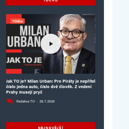
TÓčko
Jak TO je? Milan Urban: Pro Piráty je nepřítel
číslo jedna auto, číslo dvě člověk. Z vedení
Prahy musejí pryč
Redakce TO
·
29. 7. 2026
NEJNOVĚJŠÍ