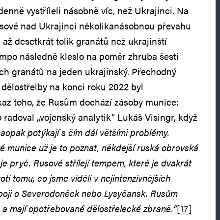
denně vystříleli násobně víc, než Ukrajinci. Na
usové nad Ukrajinci několikanásobnou převahu
li až desetkrát tolik granátů než ukrajinští
mpo následně kleslo na poměr zhruba šesti
ch granátů na jeden ukrajinský. Přechodný
 dělostřelby na konci roku 2022 byl
ůkaz toho, že Rusům dochází zásoby munice:
o radoval „vojenský analytik“ Lukáš Visingr, když
aopak potýkají s čím dál většími problémy.
é munice už je to poznat, někdejší ruská obrovská
je pryč. Rusové střílejí tempem, které je dvakrát
oti tomu, co jsme viděli v nejintenzivnějších
 boji o Severodoněck nebo Lysyčansk. Rusům
 a mají opotřebované dělostřelecké zbraně.“
[17]