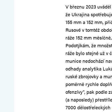
V březnu 2023 uváděl 
že Ukrajina spotřebuj
155 mm a 152 mm, při
Rusové v tomtéž období
ráže 152 mm měsíčně, 
Podotýkám, že množst
ráže bylo stejné už v 
munice nedochází navz
odhady analytika Luká
ruské zbrojovky a mu
poměrně rychle doplňo
ofenzívy“, pak podle 
(a naposledy) přestříl
7000 dělostřeleckých 