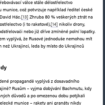
otřebovávací válce stále dělostřelectvo
 munice, což potvrzuje například ředitel české
David Hác.
[13]
Zhruba 80 % veškerých ztrát na
ostřelectvo (i to raketové),
[14]
nikoliv drony,
dstřelovači nebo již dříve zmíněné polní lopatky.
m vyplývá, že Rusové jednoduše nemohou mít
ch než Ukrajinci, leda by místo do Ukrajinců
vdy
dené propagandě vyplývá z dosavadního
ajině? Rusům – vyjma dobývání Bachmutu, kdy
sných důvodů a po omezenou dobu potýkali
elecké munice – rakety ani granáty nikdy