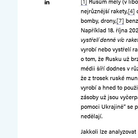
[1]
Rusům měly (v libov
nejrůznější rakety,
[4]
d
bomby, drony,
[7]
benz
Například 18. října 20
vystřelí denně víc rake
vyrobí nebo vystřelí r
o tom, že Rusku už br
médii šíří dodnes v r
že z trosek ruské mun
vyrobí a hned to použij
zásoby už jsou vyčerp
pomoci Ukrajině“ se p
nedělají.
Jakkoli lze analyzova