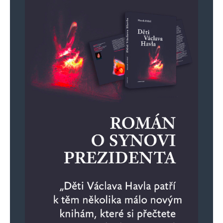
podpoře a pomoci těm, kdo ji skutečně
potřebují. Takové jednání představuje nejen
zneužití finančních prostředků, které by
mohly být využity pro opravdovou podporu
rodin v nouzi, ale také podkopává důvěru
veřejnosti v integritu sociálního systému.
Osoby, které se dopouštějí tohoto jednání
nebo je podporují, projevují nedostatek
základních morálních principů, jako jsou
čestnost, spravedlnost a odpovědnost vůči
společnosti. Považovat takové jednání za
přijatelné nebo dokonce výhodné je
známkou chudoby ducha, jelikož takový
postoj odmítá uznat základní společenské