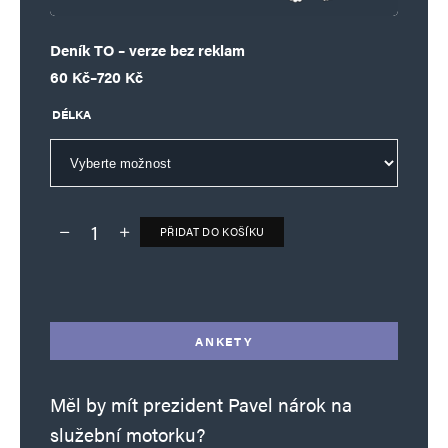
Vaše e-mailová adresa nebude zveřejněna.
Vyžadované informace jsou
označeny
*
Deník TO – verze bez reklam
Komentář
*
Rozpětí cen: 60 Kč až 720 Kč
60
Kč
–
720
Kč
DÉLKA
PŘIDAT DO KOŠÍKU
Deník TO – verze bez reklam množství
Alternative:
Jméno
*
ANKETY
E-mail
*
Webová stránka
Měl by mít prezident Pavel nárok na
služební motorku?