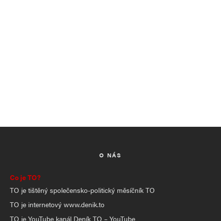
O NÁS
Co je TO?
TO je tištěný společensko-politický měsíčník TO
TO je internetový www.denik.to
TO je YouTube kanál Deník TO – YouTube