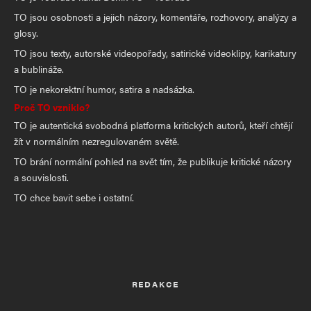
TO jsou osobnosti a jejich názory, komentáře, rozhovory, analýzy a
glosy.
TO jsou texty, autorské videopořady, satirické videoklipy, karikatury
a bublináže.
TO je nekorektní humor, satira a nadsázka.
Proč TO vzniklo?
TO je autentická svobodná platforma kritických autorů, kteří chtějí
žít v normálním nezregulovaném světě.
TO brání normální pohled na svět tím, že publikuje kritické názory
a souvislosti.
TO chce bavit sebe i ostatní.
REDAKCE