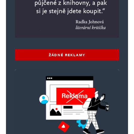
hodnoty a principy vzájemné pomoci
a podpory.
Jako úředníci sociálního úřadu máme
povinnost upozorňovat na neetické
a protiprávní jednání a podporovat kulturu
ŽÁDNÉ REKLAMY
vzájemného respektu, podpory a integrity.
Důrazně proto vyzýváme všechny občany,
aby jednali v souladu s těmito principy
a přispívali tak k udržení důvěryhodného
stavu.
Napsat komentář