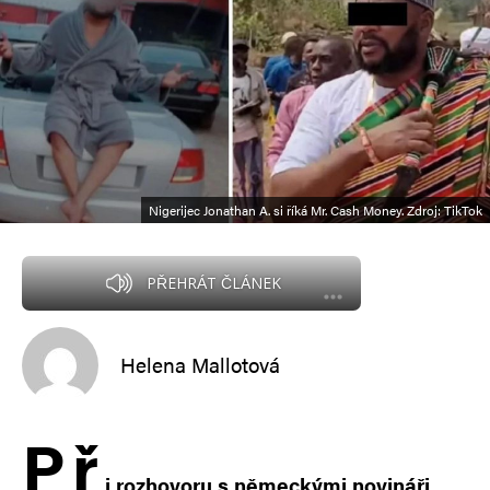
Nigerijec Jonathan A. si říká Mr. Cash Money. Zdroj: TikTok
PŘEHRÁT ČLÁNEK
Helena Mallotová
P
ř
i rozhovoru s německými novináři