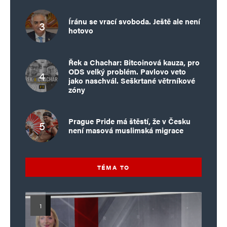
Íránu se vrací svoboda. Ještě ale není
hotovo
Řek a Chachar: Bitcoinová kauza, pro
ODS velký problém. Pavlovo veto
jako naschvál. Seškrtané větrníkové
zóny
Prague Pride má štěstí, že v Česku
není masová muslimská migrace
TÉMA TO