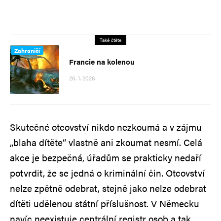
Také čtěte
Zahraničí
Francie na kolenou
26. 1. 2026
Skutečné otcovství nikdo nezkoumá a v zájmu
„blaha dítěte“ vlastně ani zkoumat nesmí. Celá
akce je bezpečná, úřadům se prakticky nedaří
potvrdit, že se jedná o kriminální čin. Otcovství
nelze zpětně odebrat, stejně jako nelze odebrat
dítěti udělenou státní příslušnost. V Německu
navíc neexistuje centrální registr osob a tak