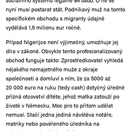
sociálního systému legálně 94 osob. O ně se
nyní musí postarat stát. Podnikavý muž na tomto
specifickém obchodu s migranty údajně
vydělává 1,5 milionu eur ročně.
Případ Nigerijce není výjimečný, umožňuje jej
díra v zákoně. Obvykle tento profesionalizovaný
obchod funguje takto: Zprostředkovatel vyhledá
nějakého nemajetného muže z okraje
společnosti a domluví s ním, že za 5000 až
20 000 euro na ruku (tedy cash) dotyčný úředně
přizná otcovství dítěte, jehož matka zatouží po
životě v Německu. Moc pro to přitom udělat
nemusí. Stačí jedna jediná návštěva notáře,
matriky nebo pověřeného úředníka na