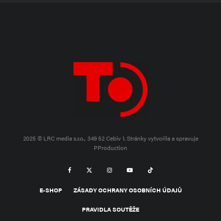
2025 © LRC media s.r.o., 349 52 Cebiv 1.
Stránky vytvořila a spravuje
PProduction
E-SHOP
ZÁSADY OCHRANY OSOBNÍCH ÚDAJŮ
PRAVIDLA SOUTĚŽE