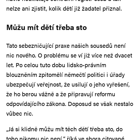
nelze ani zjistit, kolik dětí již žadatel přiznal.
Můžu mít dětí třeba sto
Tato sebezničující praxe našich sousedů není
nic nového. O problému se ví již více než dvacet
let. Po celou tuto dobu lidsko-právním
blouzněním zpitomělí němečtí politici i úřady
ubezpečují veřejnost, že usilují o jeho vyřešení,
že ho berou vážně a že připravují reformu
odpovídajícího zákona. Doposud se však nestalo
vůbec nic.
„Já si klidně můžu mít těch dětí třeba sto, do
toho nikomu nic není,“ říká ve shora citované