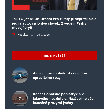
Jak TO je? Milan Urban: Pro Piráty je nepřítel číslo
jedna auto, číslo dvě člověk. Z vedení Prahy
musejí pryč
Redakce TO
·
29. 7. 2026
NEJNOVĚJŠÍ
Auta jen pro bohaté: Až dojedou
opravitelné vozy
Koncesionářské poplatky? Nic
takového neexistuje. Nazývejme věci
konečně pravými jmény