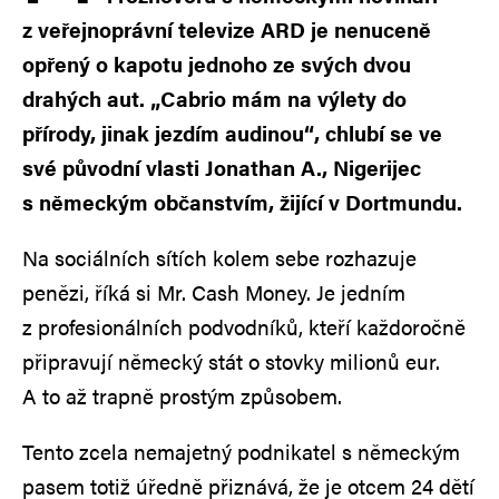
z veřejnoprávní televize ARD je nenuceně
opřený o kapotu jednoho ze svých dvou
drahých aut. „Cabrio mám na výlety do
přírody, jinak jezdím audinou“, chlubí se ve
své původní vlasti Jonathan A., Nigerijec
s německým občanstvím, žijící v Dortmundu.
Na sociálních sítích kolem sebe rozhazuje
penězi, říká si Mr. Cash Money. Je jedním
z profesionálních podvodníků, kteří každoročně
připravují německý stát o stovky milionů eur.
A to až trapně prostým způsobem.
Tento zcela nemajetný podnikatel s německým
pasem totiž úředně přiznává, že je otcem 24 dětí