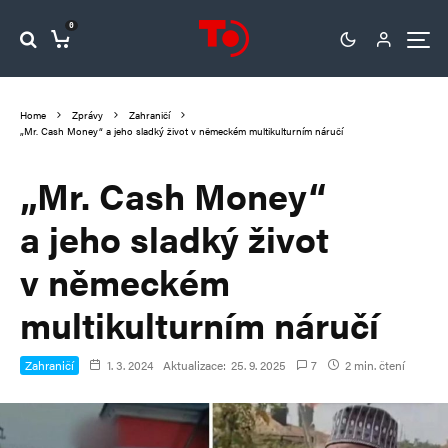
0
Home
Zprávy
Zahraničí
„Mr. Cash Money“ a jeho sladký život v německém multikulturním náručí
„Mr. Cash Money“
a jeho sladký život
v německém
multikulturním náručí
Zahraničí
1. 3. 2024
Aktualizace:
25. 9. 2025
7
2 min. čtení