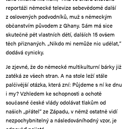
reportáži německé televize sebevědomě další
z oslovených podvodníků, muž s německým
občanstvím původem z Ghany. Sám má sice
skutečně pět vlastních dětí, dalších 15 ovšem
těch přiznaných. „Nikdo mi nemůže nic udělat,“
dodává cynicky.
Je zjevné, že do německé multikulturní bárky již
zatéká ze všech stran. A na stole leží stále
palčivější otázka, která zní: Půjdeme s ní ke dnu
i my? Vzhledem ke schopnosti a ochotě
současné české vlády odolávat tlakům od
našich „přátel“ ze Západu, v němž ostatně vidí
nezpochybnitelný a následováníhodný vzor, je