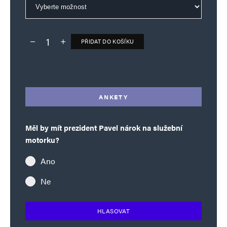
PŘIDAT DO KOŠÍKU
Deník TO – verze bez reklam množství
Alternative:
ANKETY
Měl by mít prezident Pavel nárok na služební
motorku?
Ano
Ne
HLASOVAT