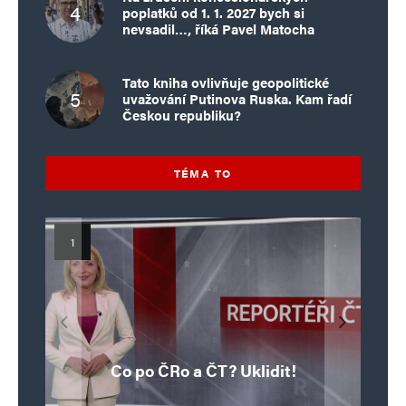
poplatků od 1. 1. 2027 bych si
nevsadil…, říká Pavel Matocha
Tato kniha ovlivňuje geopolitické
uvažování Putinova Ruska. Kam řadí
Českou republiku?
TÉMA TO
Islamistický teror v EU, 6. díl:
Mýty o Václavu Klausovi:
Vymíráme a politici lžou:
Islamistický teror v EU, 5. díl:
Brutální poprava 85letého
Pivo, jazz, hádky, loajalita
porodnost nezachrání
katolického kněze Jacquese
Pim Fortuyn: Muž, který se
Krvavé oslavy pádu Bastily
dotace, byty ani zkrácené
i humor. Jakl boří legendy
Co po ČRo a ČT? Uklidit!
o bývalém prezidentovi
nestihl stát premiérem
Hamela
úvazky
v Nice