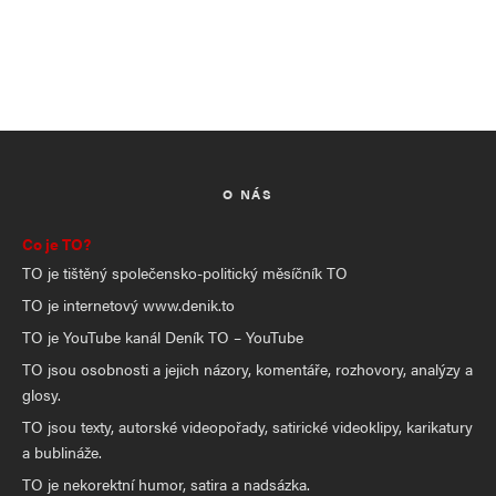
O NÁS
Co je TO?
TO je tištěný společensko-politický měsíčník TO
TO je internetový www.denik.to
TO je YouTube kanál Deník TO – YouTube
TO jsou osobnosti a jejich názory, komentáře, rozhovory, analýzy a
glosy.
TO jsou texty, autorské videopořady, satirické videoklipy, karikatury
a bublináže.
TO je nekorektní humor, satira a nadsázka.