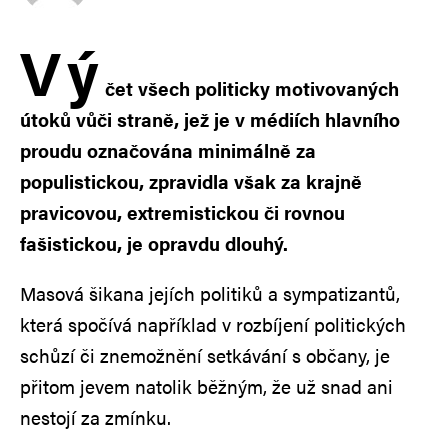
V
ý
čet všech politicky motivovaných
útoků vůči straně, jež je v médiích hlavního
proudu označována minimálně za
populistickou, zpravidla však za krajně
pravicovou, extremistickou či rovnou
fašistickou, je opravdu dlouhý.
Masová šikana jejích politiků a sympatizantů,
která spočívá například v rozbíjení politických
schůzí či znemožnění setkávání s občany, je
přitom jevem natolik běžným, že už snad ani
nestojí za zmínku.