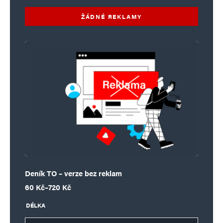
ŽÁDNÉ REKLAMY
Deník TO – verze bez reklam
Rozpětí cen: 60 Kč až 720 Kč
60
Kč
–
720
Kč
DÉLKA