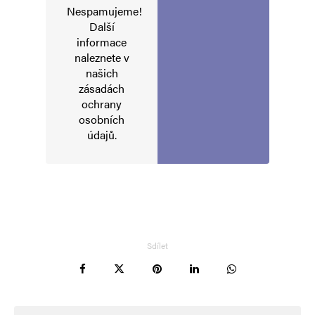
Nespamujeme!
Další
informace
Jméno
*
naleznete v
našich
zásadách
ochrany
E-mail
*
Webová stránka
osobních
údajů
.
Uložit do prohlížeče jméno, e-mail a webovou stránku pro budoucí
komentáře.
Informujte mě o nových komentářích e-mailem.
Sdílet
Informujte mě o nových příspěvcích e-mailem.
Alternative: