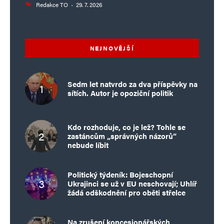
Redakce TO
·
29. 7. 2026
NEJNOVĚJŠÍ
Sedm let natvrdo za dva příspěvky na
sítích. Autor je opoziční politik
Kdo rozhoduje, co je lež? Tohle se
zastáncům „správných názorů“
nebude líbit
Politický týdeník: Bojeschopní
Ukrajinci se už v EU neschovají; Uhlíř
žádá odškodnění pro oběti střelce
Na zrušení koncesionářských