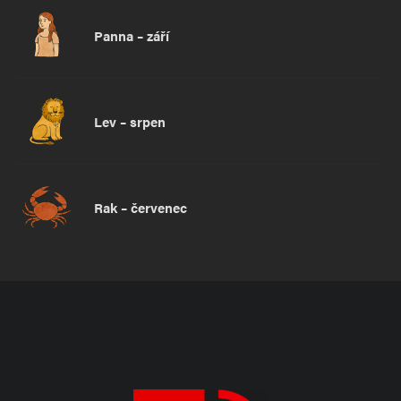
Panna – září
Lev – srpen
Rak – červenec