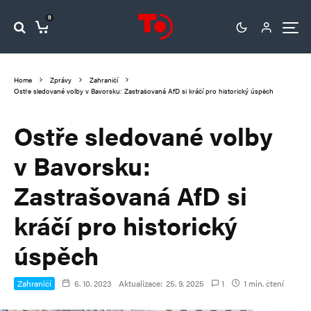
0
Home
Zprávy
Zahraničí
Ostře sledované volby v Bavorsku: Zastrašovaná AfD si kráčí pro historický úspěch
Ostře sledované volby
v Bavorsku:
Zastrašovaná AfD si
kráčí pro historický
úspěch
Zahraničí
6. 10. 2023
Aktualizace:
25. 9. 2025
1
1 min. čtení