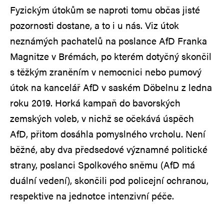
Fyzickým útokům se naproti tomu občas jisté
pozornosti dostane, a to i u nás. Viz útok
neznámých pachatelů na poslance AfD Franka
Magnitze v Brémách, po kterém dotyčný skončil
s těžkým zraněním v nemocnici nebo pumový
útok na kancelář AfD v saském Döbelnu z ledna
roku 2019. Horká kampaň do bavorských
zemských voleb, v nichž se očekává úspěch
AfD, přitom dosáhla pomyslného vrcholu. Není
běžné, aby dva předsedové významné politické
strany, poslanci Spolkového sněmu (AfD má
duální vedení), skončili pod policejní ochranou,
respektive na jednotce intenzivní péče.