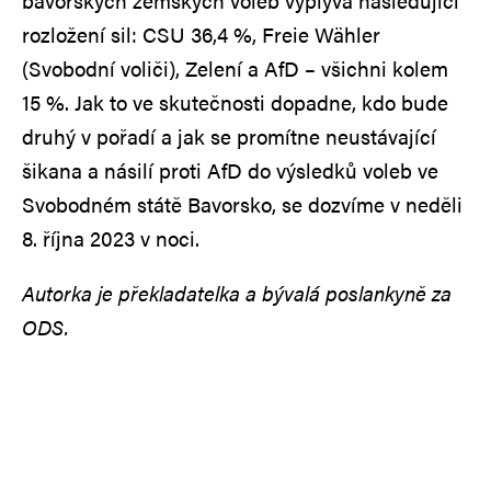
bavorských zemských voleb vyplývá následující
rozložení sil: CSU 36,4 %, Freie Wähler
(Svobodní voliči), Zelení a AfD – všichni kolem
15 %. Jak to ve skutečnosti dopadne, kdo bude
druhý v pořadí a jak se promítne neustávající
šikana a násilí proti AfD do výsledků voleb ve
Svobodném státě Bavorsko, se dozvíme v neděli
8. října 2023 v noci.
Autorka je překladatelka a bývalá poslankyně za
ODS.