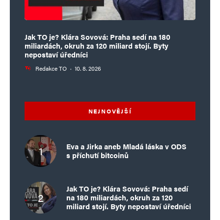
Jak TO je? Klára Sovová: Praha sedí na 180
miliardách, okruh za 120 miliard stojí. Byty
nepostaví úředníci
Redakce TO
·
10. 8. 2026
NEJNOVĚJŠÍ
Eva a Jirka aneb Mladá láska v ODS
s příchutí bitcoinů
Jak TO je? Klára Sovová: Praha sedí
na 180 miliardách, okruh za 120
miliard stojí. Byty nepostaví úředníci