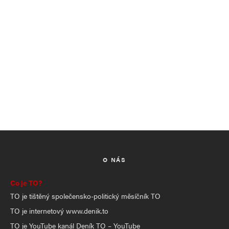
O NÁS
Co je TO?
TO je tištěný společensko-politický měsíčník TO
TO je internetový www.denik.to
TO je YouTube kanál Deník TO – YouTube