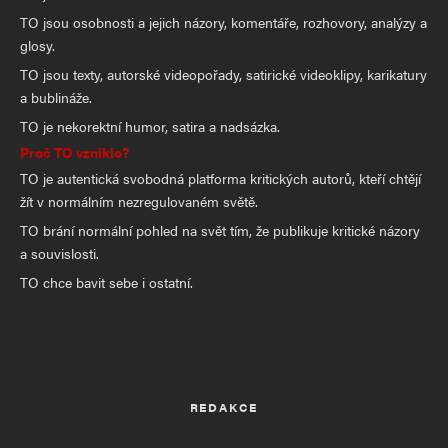
TO jsou osobnosti a jejich názory, komentáře, rozhovory, analýzy a
glosy.
TO jsou texty, autorské videopořady, satirické videoklipy, karikatury
a bublináže.
TO je nekorektní humor, satira a nadsázka.
Proč TO vzniklo?
TO je autentická svobodná platforma kritických autorů, kteří chtějí
žít v normálním nezregulovaném světě.
TO brání normální pohled na svět tím, že publikuje kritické názory
a souvislosti.
TO chce bavit sebe i ostatní.
REDAKCE