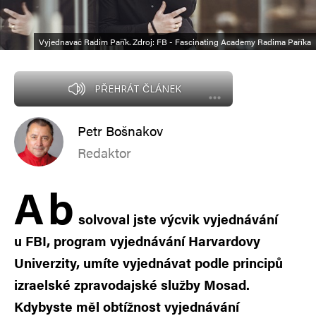
Vyjednavač Radim Pařík. Zdroj: FB - Fascinating Academy Radima Paříka
PŘEHRÁT ČLÁNEK
Petr Bošnakov
Redaktor
A
b
solvoval jste výcvik vyjednávání
u FBI, program vyjednávání Harvardovy
Univerzity, umíte vyjednávat podle principů
izraelské zpravodajské služby Mosad.
Kdybyste měl obtížnost vyjednávání