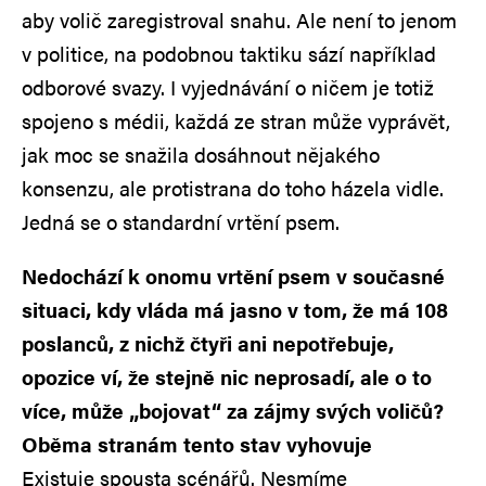
aby volič zaregistroval snahu. Ale není to jenom
v politice, na podobnou taktiku sází například
odborové svazy. I vyjednávání o ničem je totiž
spojeno s médii, každá ze stran může vyprávět,
jak moc se snažila dosáhnout nějakého
konsenzu, ale protistrana do toho házela vidle.
Jedná se o standardní vrtění psem.
Nedochází k onomu vrtění psem v současné
situaci, kdy vláda má jasno v tom, že má 108
poslanců, z nichž čtyři ani nepotřebuje,
opozice ví, že stejně nic neprosadí, ale o to
více, může „bojovat“ za zájmy svých voličů?
Oběma stranám tento stav vyhovuje
Existuje spousta scénářů. Nesmíme