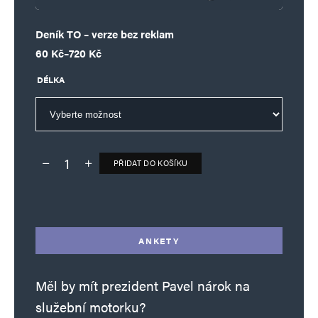
Deník TO – verze bez reklam
Rozpětí cen: 60 Kč až 720 Kč
60
Kč
–
720
Kč
DÉLKA
PŘIDAT DO KOŠÍKU
Deník TO – verze bez reklam množství
Alternative:
ANKETY
Měl by mít prezident Pavel nárok na
služební motorku?