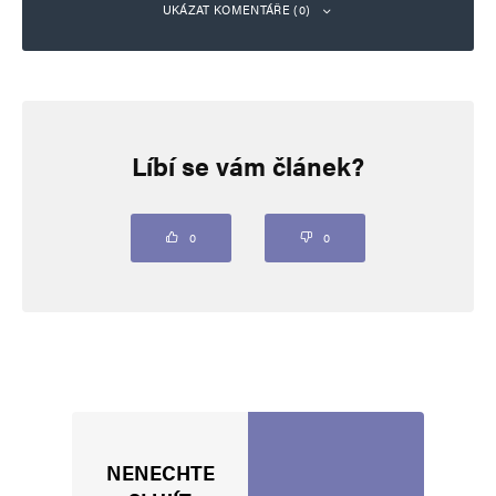
UKÁZAT KOMENTÁŘE (0)
Napsat komentář
Líbí se vám článek?
Vaše e-mailová adresa nebude zveřejněna.
Vyžadované informace jsou
označeny
*
Komentář
*
0
0
NENECHTE
Jméno
*