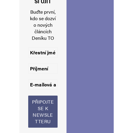
SI UJÍT
Buďte první,
kdo se dozví
o nových
E-mail
*
Webová stránka
článcích
Deníku TO
Uložit do prohlížeče jméno, e-mail a webovou stránku pro budoucí
komentáře.
Alternative: