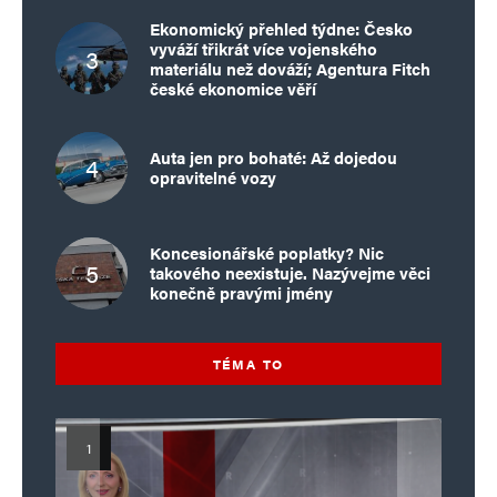
Ekonomický přehled týdne: Česko
vyváží třikrát více vojenského
materiálu než dováží; Agentura Fitch
české ekonomice věří
Auta jen pro bohaté: Až dojedou
opravitelné vozy
Koncesionářské poplatky? Nic
takového neexistuje. Nazývejme věci
konečně pravými jmény
TÉMA TO