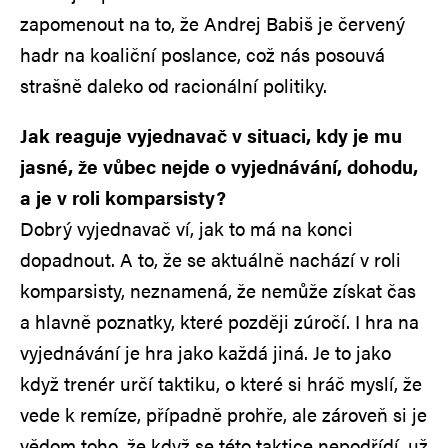
zapomenout na to, že Andrej Babiš je červený
hadr na koaliční poslance, což nás posouvá
strašně daleko od racionální politiky.
Jak reaguje vyjednavač v situaci, kdy je mu
jasné, že vůbec nejde o vyjednávání, dohodu,
a je v roli komparsisty?
Dobrý vyjednavač ví, jak to má na konci
dopadnout. A to, že se aktuálně nachází v roli
komparsisty, neznamená, že nemůže získat čas
a hlavně poznatky, které později zúročí. I hra na
vyjednávání je hra jako každá jiná. Je to jako
když trenér určí taktiku, o které si hráč myslí, že
vede k remíze, případně prohře, ale zároveň si je
vědom toho, že když se této taktice nepodřídí, už