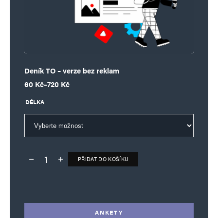
Deník TO – verze bez reklam
Rozpětí cen: 60 Kč až 720 Kč
60
Kč
–
720
Kč
DÉLKA
PŘIDAT DO KOŠÍKU
Deník TO – verze bez reklam množství
Alternative:
ANKETY