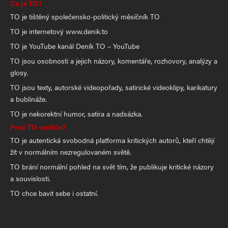
Co je TO?
TO je tištěný společensko-politický měsíčník TO
TO je internetový www.denik.to
TO je YouTube kanál Deník TO – YouTube
TO jsou osobnosti a jejich názory, komentáře, rozhovory, analýzy a
glosy.
TO jsou texty, autorské videopořady, satirické videoklipy, karikatury
a bublináže.
TO je nekorektní humor, satira a nadsázka.
Proč TO vzniklo?
TO je autentická svobodná platforma kritických autorů, kteří chtějí
žít v normálním nezregulovaném světě.
TO brání normální pohled na svět tím, že publikuje kritické názory
a souvislosti.
TO chce bavit sebe i ostatní.