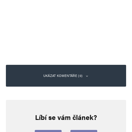
UKÁZAT KOMENTÁŘE (0)
Napsat komentář
Líbí se vám článek?
Vaše e-mailová adresa nebude zveřejněna.
Vyžadované informace jsou
označeny
*