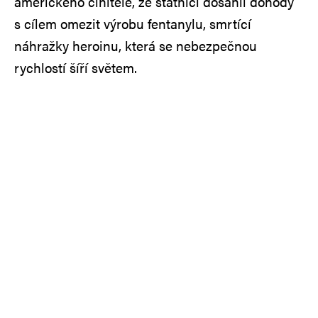
amerického činitele, že státníci dosáhli dohody
s cílem omezit výrobu fentanylu, smrtící
náhražky heroinu, která se nebezpečnou
rychlostí šíří světem.