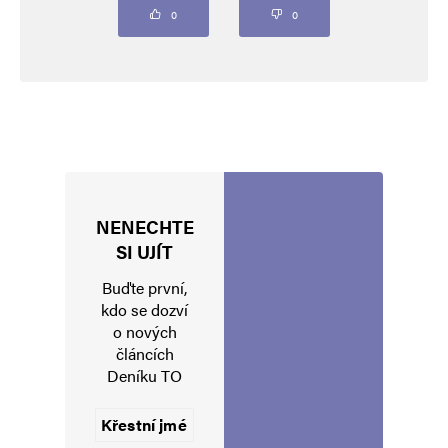
Komentář
*
0
0
NENECHTE
Jméno
*
SI UJÍT
Buďte první,
kdo se dozví
o nových
E-mail
*
Webová stránka
článcích
Deníku TO
Uložit do prohlížeče jméno, e-mail a webovou stránku pro budoucí
komentáře.