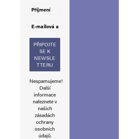
Informujte mě o nových komentářích e-mailem.
Informujte mě o nových příspěvcích e-mailem.
Alternative:
Nespamujeme!
Další
informace
naleznete v
našich
zásadách
ochrany
osobních
údajů
.