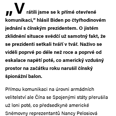
„
V
rátili jsme se k přímé otevřené
komunikaci,“ hlásil Biden po čtyřhodinovém
jednání s čínským prezidentem. O jistém
zklidnění situace svědčí už samotný fakt, že
se prezidenti setkali tváří v tvář. Naživo se
viděli poprvé po déle než roce a poprvé od
eskalace napětí poté, co americký vzdušný
prostor na začátku roku narušil čínský
špionážní balon.
Přímou komunikaci na úrovni armádních
velitelství ale Čína se Spojenými státy přerušila
už loni poté, co předsedkyně americké
Sněmovny reprezentantů Nancy Pelosiová