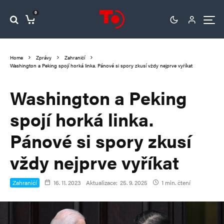
0
Home
Zprávy
Zahraničí
Washington a Peking spojí horká linka. Pánové si spory zkusí vždy nejprve vyříkat
Washington a Peking
spojí horká linka.
Pánové si spory zkusí
vždy nejprve vyříkat
Zahraničí
16. 11. 2023
Aktualizace:
25. 9. 2025
1 min. čtení