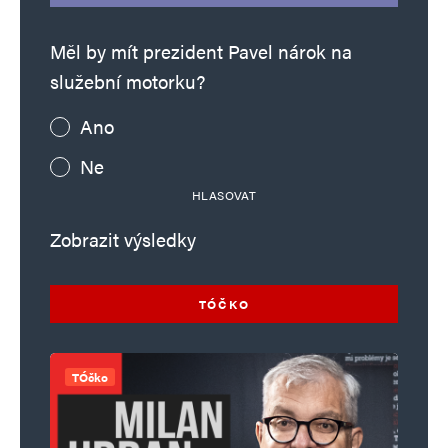
Měl by mít prezident Pavel nárok na
služební motorku?
Ano
Ne
HLASOVAT
Zobrazit výsledky
TÓČKO
TÓčko