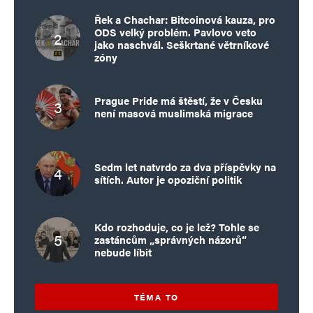
Řek a Chachar: Bitcoinová kauza, pro
ODS velký problém. Pavlovo veto
jako naschvál. Seškrtané větrníkové
zóny
Prague Pride má štěstí, že v Česku
není masová muslimská migrace
Sedm let natvrdo za dva příspěvky na
sítích. Autor je opoziční politik
Kdo rozhoduje, co je lež? Tohle se
zastáncům „správných názorů“
nebude líbit
TÉMA TO