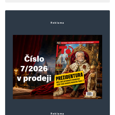
Reklama
Jméno
*
E-mail
*
Webová stránka
Uložit do prohlížeče jméno, e-mail a webovou stránku pro budoucí
komentáře.
Reklama