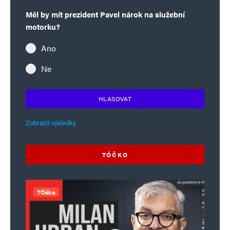
Měl by mít prezident Pavel nárok na služební
motorku?
Ano
Ne
HLASOVAT
Zobrazit výsledky
TÓČKO
TÓčko