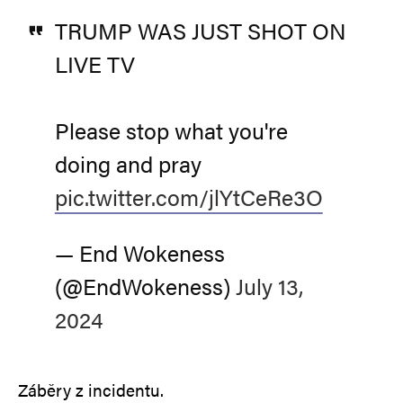
TRUMP WAS JUST SHOT ON
LIVE TV
Please stop what you're
doing and pray
pic.twitter.com/jlYtCeRe3O
— End Wokeness
(@EndWokeness)
July 13,
2024
Záběry z incidentu.