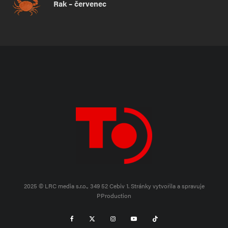
Rak – červenec
2025 © LRC media s.r.o., 349 52 Cebiv 1.
Stránky vytvořila a spravuje
PProduction