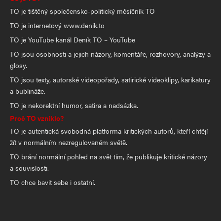
TO je tištěný společensko-politický měsíčník TO
TO je internetový www.denik.to
TO je YouTube kanál Deník TO – YouTube
TO jsou osobnosti a jejich názory, komentáře, rozhovory, analýzy a
glosy.
TO jsou texty, autorské videopořady, satirické videoklipy, karikatury
a bublináže.
TO je nekorektní humor, satira a nadsázka.
Proč TO vzniklo?
TO je autentická svobodná platforma kritických autorů, kteří chtějí
žít v normálním nezregulovaném světě.
TO brání normální pohled na svět tím, že publikuje kritické názory
a souvislosti.
TO chce bavit sebe i ostatní.