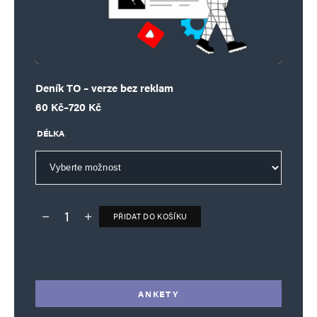
Deník TO – verze bez reklam
Rozpětí cen: 60 Kč až 720 Kč
60
Kč
–
720
Kč
DÉLKA
PŘIDAT DO KOŠÍKU
Deník TO – verze bez reklam množství
Alternative:
ANKETY