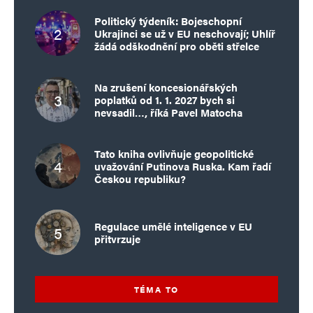
Politický týdeník: Bojeschopní
Ukrajinci se už v EU neschovají; Uhlíř
žádá odškodnění pro oběti střelce
Na zrušení koncesionářských
poplatků od 1. 1. 2027 bych si
nevsadil…, říká Pavel Matocha
Tato kniha ovlivňuje geopolitické
uvažování Putinova Ruska. Kam řadí
Českou republiku?
Regulace umělé inteligence v EU
přitvrzuje
TÉMA TO