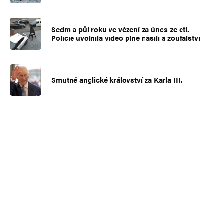
Sedm a půl roku ve vězení za únos ze cti.
Policie uvolnila video plné násilí a zoufalství
Smutné anglické království za Karla III.