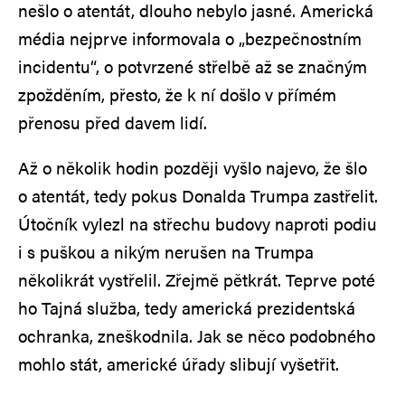
nešlo o atentát, dlouho nebylo jasné. Americká
média nejprve informovala o „bezpečnostním
incidentu“, o potvrzené střelbě až se značným
zpožděním, přesto, že k ní došlo v přímém
přenosu před davem lidí.
Až o několik hodin později vyšlo najevo, že šlo
o atentát, tedy pokus Donalda Trumpa zastřelit.
Útočník vylezl na střechu budovy naproti podiu
i s puškou a nikým nerušen na Trumpa
několikrát vystřelil. Zřejmě pětkrát. Teprve poté
ho Tajná služba, tedy americká prezidentská
ochranka, zneškodnila. Jak se něco podobného
mohlo stát, americké úřady slibují vyšetřit.