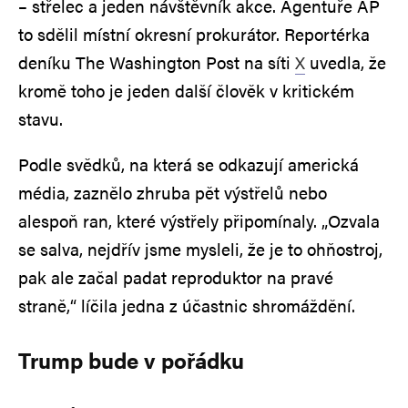
– střelec a jeden návštěvník akce. Agentuře AP
to sdělil místní okresní prokurátor. Reportérka
deníku The Washington Post na síti
X
uvedla, že
kromě toho je jeden další člověk v kritickém
stavu.
Podle svědků, na která se odkazují americká
média, zaznělo zhruba pět výstřelů nebo
alespoň ran, které výstřely připomínaly. „Ozvala
se salva, nejdřív jsme mysleli, že je to ohňostroj,
pak ale začal padat reproduktor na pravé
straně,“ líčila jedna z účastnic shromáždění.
Trump bude v pořádku