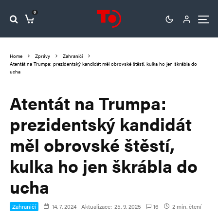
0
Home
Zprávy
Zahraničí
Atentát na Trumpa: prezidentský kandidát měl obrovské štěstí, kulka ho jen škrábla do
ucha
Atentát na Trumpa:
prezidentský kandidát
měl obrovské štěstí,
kulka ho jen škrábla do
ucha
Zahraničí
14. 7. 2024
Aktualizace:
25. 9. 2025
16
2 min. čtení