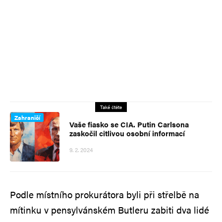
Také čtěte
Zahraničí
Vaše fiasko se CIA. Putin Carlsona
zaskočil citlivou osobní informací
9. 2. 2024
Podle místního prokurátora byli při střelbě na
mítinku v pensylvánském Butleru zabiti dva lidé