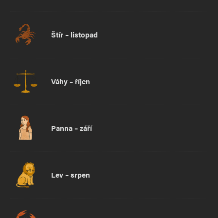
Štír – listopad
Váhy – říjen
Panna – září
Lev – srpen