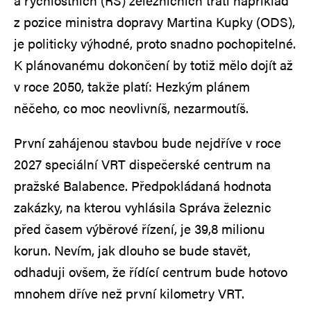
a rychlostních (RS) železničních tratí například
z pozice ministra dopravy Martina Kupky (ODS),
je politicky výhodné, proto snadno pochopitelné.
K plánovanému dokončení by totiž mělo dojít až
v roce 2050, takže platí: Hezkým plánem
něčeho, co moc neovlivníš, nezarmoutíš.
První zahájenou stavbou bude nejdříve v roce
2027 speciální VRT dispečerské centrum na
pražské Balabence. Předpokládaná hodnota
zakázky, na kterou vyhlásila Správa železnic
před časem výběrové řízení, je 39,8 milionu
korun. Nevím, jak dlouho se bude stavět,
odhaduji ovšem, že řídící centrum bude hotovo
mnohem dříve než první kilometry VRT.