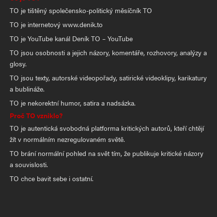
TO je tištěný společensko-politický měsíčník TO
TO je internetový www.denik.to
TO je YouTube kanál Deník TO – YouTube
TO jsou osobnosti a jejich názory, komentáře, rozhovory, analýzy a
glosy.
TO jsou texty, autorské videopořady, satirické videoklipy, karikatury
a bublináže.
TO je nekorektní humor, satira a nadsázka.
Proč TO vzniklo?
TO je autentická svobodná platforma kritických autorů, kteří chtějí
žít v normálním nezregulovaném světě.
TO brání normální pohled na svět tím, že publikuje kritické názory
a souvislosti.
TO chce bavit sebe i ostatní.