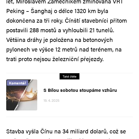
let, Miroslavem Zámečníkem zmiňovaná VRT
Peking – Šanghaj o délce 1320 km byla
dokončena za tři roky. Čínští stavebníci přitom
postavili 288 mostů a vyhloubili 21 tunelů.
Většina dráhy je položena na betonových
pylonech ve výšce 12 metrů nad terénem, na
trati proto nejsou železniční přejezdy.
Také čtěte
Komentář
S Bílou sobotou stoupáme vzhůru
19. 4. 2025
Stavba vyšla Čínu na 34 miliard dolarů, což se