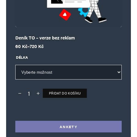
Deník TO – verze bez reklam
Rozpětí cen: 60 Kč až 720 Kč
60
Kč
–
720
Kč
DÉLKA
PŘIDAT DO KOŠÍKU
Deník TO – verze bez reklam množství
Alternative:
ANKETY