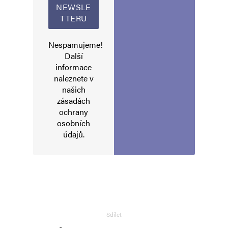
Nespamujeme!
Další
informace
Jméno
*
naleznete v
našich
zásadách
ochrany
E-mail
*
Webová stránka
osobních
údajů
.
Uložit do prohlížeče jméno, e-mail a webovou stránku pro budoucí
komentáře.
Informujte mě o nových komentářích e-mailem.
Sdílet
Informujte mě o nových příspěvcích e-mailem.