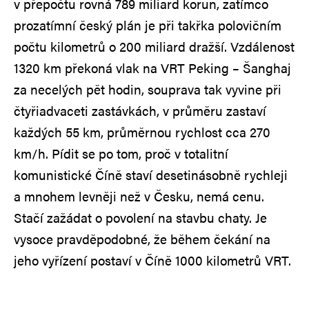
v přepočtu rovná 789 miliard korun, zatímco
prozatímní český plán je při takřka polovičním
počtu kilometrů o 200 miliard dražší. Vzdálenost
1320 km překoná vlak na VRT Peking – Šanghaj
za necelých pět hodin, souprava tak vyvine při
čtyřiadvaceti zastávkách, v průměru zastaví
každých 55 km, průměrnou rychlost cca 270
km/h. Pídit se po tom, proč v totalitní
komunistické Číně staví desetinásobně rychleji
a mnohem levněji než v Česku, nemá cenu.
Stačí zažádat o povolení na stavbu chaty. Je
vysoce pravděpodobné, že během čekání na
jeho vyřízení postaví v Číně 1000 kilometrů VRT.