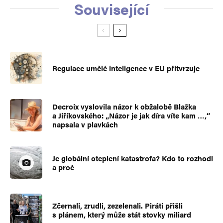
Související
Regulace umělé inteligence v EU přitvrzuje
Decroix vyslovila názor k obžalobě Blažka
a Jiříkovského: „Názor je jak díra víte kam …,“
napsala v plavkách
Je globální oteplení katastrofa? Kdo to rozhodl
a proč
Zčernali, zrudli, zezelenali. Piráti přišli
s plánem, který může stát stovky miliard