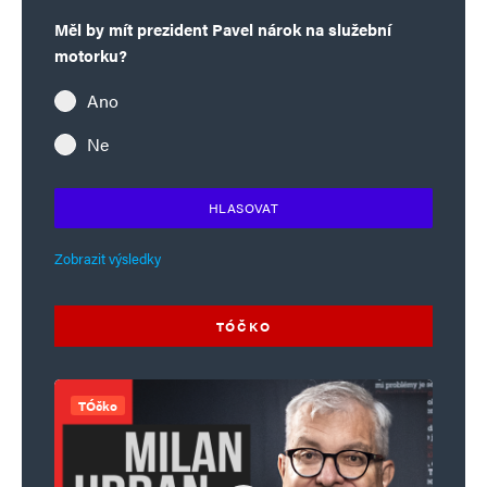
Měl by mít prezident Pavel nárok na služební
motorku?
Ano
Ne
HLASOVAT
Zobrazit výsledky
TÓČKO
TÓčko