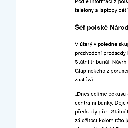
Podle informací z pols
telefony a laptopy dět
Šéf polské Národ
V úterý v poledne sku
předvedení předsedy 
Státní tribunál. Návr
Glapińského z porušení
zastává.
„Dnes čelíme pokusu o
centrální banky. Děje
předsedy před Státní t
záležitost kolem této 