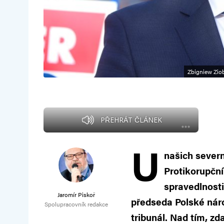
Zbigniew Ziob
PŘEHRÁT ČLÁNEK
U
našich severn
Protikorupční
spravedlnosti
Jaromír Piskoř
předseda Polské nár
Spolupracovník redakce
tribunál. Nad tím, zd