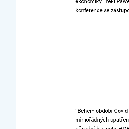
ekonomiky.“ řekl Paw
konference se zástupc
“Během období Covid-1
mimořádných opatření. 
původní hodnoty, HDP 