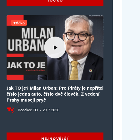
TÓčko
Jak TO je? Milan Urban: Pro Piráty je nepřítel
číslo jedna auto, číslo dvě člověk. Z vedení
Prahy musejí pryč
Redakce TO
·
29. 7. 2026
NEJNOVĚJŠÍ