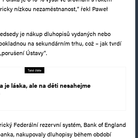
ricky nízkou nezaměstnanost,“ řekl Paweł
edsedy je nákup dluhopisů vydaných nebo
pokladnou na sekundárním trhu, což – jak tvrdí
 „porušení Ústavy“.
Také čtěte
a je láska, ale na děti nesahejme
4
rický Federální rezervní systém, Bank of England
 banka, nakupovaly dluhopisy během období