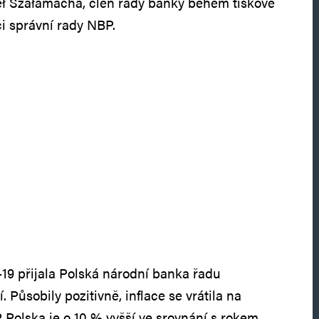
eł Szałamacha, člen rady banky během tiskové
i správní rady NBP.
9 přijala Polská národní banka řadu
Působily pozitivně, inflace se vrátila na
Polska je o 10 % vyšší ve srovnání s rokem