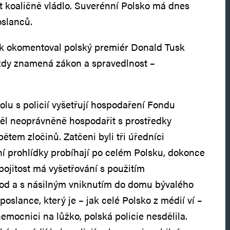
t koaličně vládlo. Suverénní Polsko má dnes
oslanců.
ek okomentoval polský premiér Donald Tusk
vždy znamená zákon a spravedlnost –
olu s policií vyšetřují hospodaření Fondu
měl neoprávněně hospodařit s prostředky
tem zločinů. Zatčeni byli tři úředníci
í prohlídky probíhají po celém Polsku, dokonce
spojitost má vyšetřování s použitím
tod a s násilným vniknutím do domu bývalého
poslance, který je – jak celé Polsko z médií ví –
emocnici na lůžko, polská policie nesdělila.