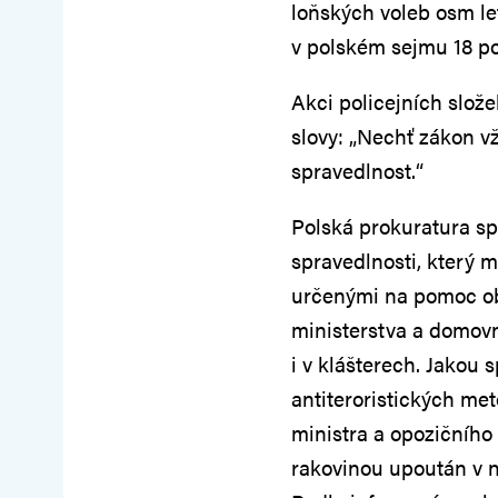
loňských voleb osm le
v polském sejmu 18 p
Akci policejních slož
slovy: „Nechť zákon 
spravedlnost.“
Polská prokuratura sp
spravedlnosti, který 
určenými na pomoc obě
ministerstva a domovn
i v klášterech. Jakou 
antiteroristických me
ministra a opozičního 
rakovinou upoután v n