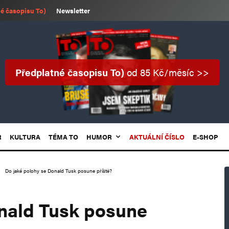
é časopisu To)
Newsletter
Předplatné časopisu To)
od 85 Kč/měsíc >>
R
KULTURA
TÉMA TO
HUMOR
AKTUÁLNÍ ČÍSLO
E-SHOP
Do jaké polohy se Donald Tusk posune příště?
nald Tusk posune