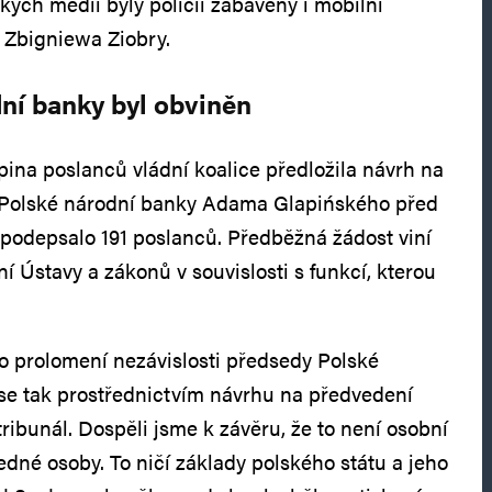
kých médií byly policií zabaveny i mobilní
í Zbigniewa Ziobry.
ní banky byl obviněn
pina poslanců vládní koalice předložila návrh na
Polské národní banky Adama Glapińského před
h podepsalo 191 poslanců. Předběžná žádost viní
 Ústavy a zákonů v souvislosti s funkcí, kterou
 prolomení nezávislosti předsedy Polské
 se tak prostřednictvím návrhu na předvedení
ribunál. Dospěli jsme k závěru, že to není osobní
jedné osoby. To ničí základy polského státu a jeho