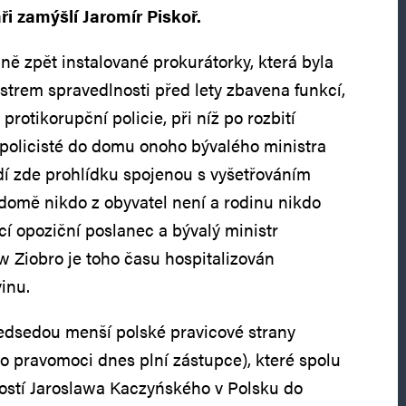
i zamýšlí Jaromír Piskoř.
 zpět instalované prokurátorky, která byla
trem spravedlnosti před lety zbavena funkcí,
protikorupční policie, při níž po rozbití
i policisté do domu onoho bývalého ministra
dí zde prohlídku spojenou s vyšetřováním
 domě nikdo z obyvatel není a rodinu nikdo
cí opoziční poslanec a bývalý ministr
w Ziobro je toho času hospitalizován
inu.
edsedou menší polské pravicové strany
o pravomoci dnes plní zástupce), které spolu
ostí Jaroslawa Kaczyńského v Polsku do