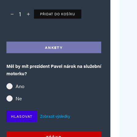
PŘIDAT DO KOŠÍKU
Deník TO – verze bez reklam množství
Alternative:
ANKETY
Měl by mít prezident Pavel nárok na služební
motorku?
Ano
Ne
Zobrazit výsledky
HLASOVAT
TÓČKO