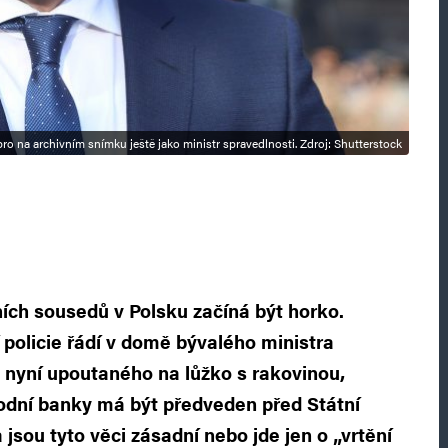
ro na archivním snímku ještě jako ministr spravedlnosti. Zdroj: Shutterstock
ích sousedů v Polsku začíná být horko.
 policie řádí v domě bývalého ministra
 nyní upoutaného na lůžko s rakovinou,
odní banky má být předveden před Státní
a jsou tyto věci zásadní nebo jde jen o „vrtění