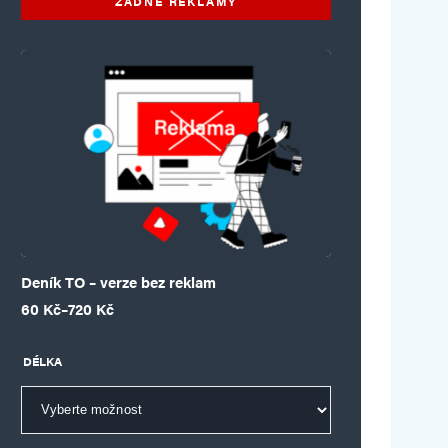
ŽÁDNÉ REKLAMY
Deník TO – verze bez reklam
Rozpětí cen: 60 Kč až 720 Kč
60
Kč
–
720
Kč
DÉLKA