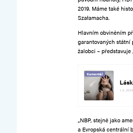
2019. Máme také histo
Szałamacha.
Hlavním obviněním př
garantovaných státní 
žalobci – představuje
Komentář
Lásk
1. 5. 202
„NBP, stejně jako ame
a Evropská centrální