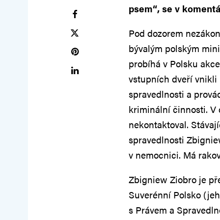
psem“, se v komentář
Pod dozorem nezákonně
bývalým polským minis
probíhá v Polsku akce 
vstupních dveří vnikl
spravedlnosti a prová
kriminální činnosti. V
nekontaktoval. Stávají
spravedlnosti Zbignie
v nemocnici. Má rakov
Zbigniew Ziobro je př
Suverénní Polsko (jeh
s Právem a Spravedln