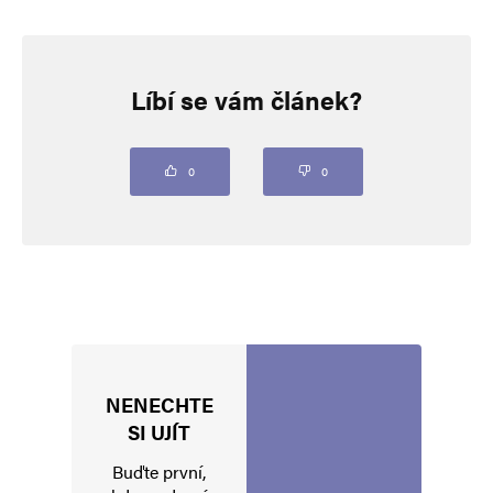
Napsat komentář
Líbí se vám článek?
Vaše e-mailová adresa nebude zveřejněna.
Vyžadované informace jsou
označeny
*
Komentář
*
0
0
NENECHTE
Jméno
*
SI UJÍT
Buďte první,