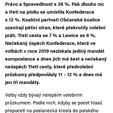
Právo a Spravedlnost s 36 %. Pak dlouho nic
a třetí na pódiu se umístila Konfederace
s 12 %. Koaliční partneři Občanské koalice
uzavírají pětici stran, které překročily volební
práh. Třetí cesta se 7 % a Lewice se 6 %.
Nečekaný úspěch Konfederace, která ve
volbách v roce 2019 nezískala jediný mandát
europoslance a dnes jich má šest a nečekaný
neúspěch Třetí cesty, které předvolební
průzkumy předpovídaly 11 – 12 % a dnes má
jen tři mandáty.
Volby vždy bývají nelepším volebním
průzkumem. Podle nich, kdyby se počet hlasů
přepočetl na poslanecká křesla do polského