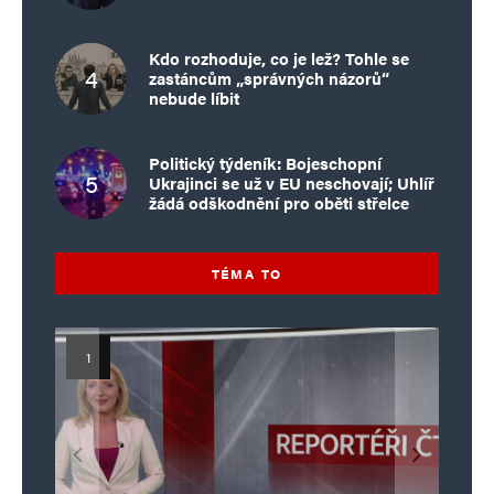
Kdo rozhoduje, co je lež? Tohle se
zastáncům „správných názorů“
nebude líbit
Politický týdeník: Bojeschopní
Ukrajinci se už v EU neschovají; Uhlíř
žádá odškodnění pro oběti střelce
TÉMA TO
Islamistický teror v EU, 6. díl:
Mýty o Václavu Klausovi:
Vymíráme a politici lžou:
Islamistický teror v EU, 5. díl:
Brutální poprava 85letého
Pivo, jazz, hádky, loajalita
porodnost nezachrání
katolického kněze Jacquese
Pim Fortuyn: Muž, který se
Krvavé oslavy pádu Bastily
dotace, byty ani zkrácené
i humor. Jakl boří legendy