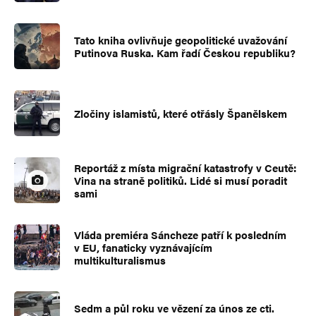
Tato kniha ovlivňuje geopolitické uvažování
Putinova Ruska. Kam řadí Českou republiku?
Zločiny islamistů, které otřásly Španělskem
Reportáž z místa migrační katastrofy v Ceutě:
Vina na straně politiků. Lidé si musí poradit
sami
Vláda premiéra Sáncheze patří k posledním
v EU, fanaticky vyznávajícím
multikulturalismus
Sedm a půl roku ve vězení za únos ze cti.