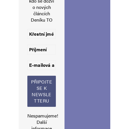
kdo se dozví
o nových
E-mail
*
Webová stránka
článcích
Deníku TO
Uložit do prohlížeče jméno, e-mail a webovou stránku pro budoucí
komentáře.
Informujte mě o nových komentářích e-mailem.
Informujte mě o nových příspěvcích e-mailem.
Alternative:
Nespamujeme!
Další
informace