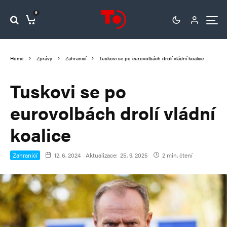
0
Home
Zprávy
Zahraničí
Tuskovi se po eurovolbách drolí vládní koalice
Tuskovi se po
eurovolbách drolí vládní
koalice
Zahraničí
12. 6. 2024
Aktualizace:
25. 9. 2025
2 min. čtení