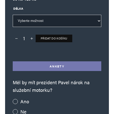
DÉLKA
PŘIDAT DO KOŠÍKU
Deník TO – verze bez reklam množství
Alternative:
ANKETY
Měl by mít prezident Pavel nárok na
služební motorku?
Ano
Ne