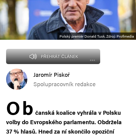
Polský premiér Donald Tusk. Zdroj: Profimedia
PŘEHRÁT ČLÁNEK
Jaromír Piskoř
Spolupracovník redakce
O
b
čanská koalice vyhrála v Polsku
volby do Evropského parlamentu. Obdržela
37 % hlasů. Hned za ní skončilo opoziční