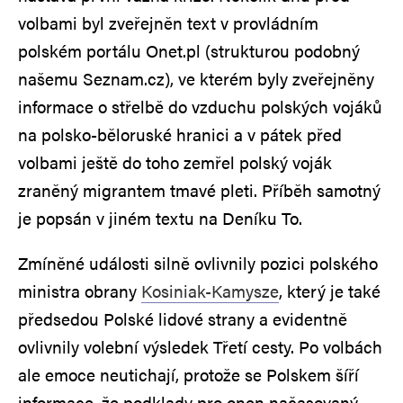
volbami byl zveřejněn text v provládním
polském portálu Onet.pl (strukturou podobný
našemu Seznam.cz), ve kterém byly zveřejněny
informace o střelbě do vzduchu polských vojáků
na polsko-běloruské hranici a v pátek před
volbami ještě do toho zemřel polský voják
zraněný migrantem tmavé pleti. Příběh samotný
je popsán v jiném textu na Deníku To.
Zmíněné události silně ovlivnily pozici polského
ministra obrany
Kosiniak-Kamysze
, který je také
předsedou Polské lidové strany a evidentně
ovlivnily volební výsledek Třetí cesty. Po volbách
ale emoce neutichají, protože se Polskem šíří
informace, že podklady pro onen načasovaný