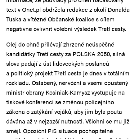
text v Onet.pl obdržela redakce z okolí Donalda
Tuska a vítězné Občanské koalice s cílem
negativně ovlivnit volební výsledek Třetí cesty.
Olej do ohně přilévají zhrzené neúspěšné
kandidátky Třetí cesty za POLSKA 2050, silná
slova padají z úst lidoveckých poslanců
a politický projekt Třetí cesta je dnes v totálním
rozkladu. Oslabený, nervózní a všemi opuštěný
ministr obrany Kosiniak-Kamysz vystupuje na
tiskové konferenci se změnou policejního
zákona o zatýkání vojáků, aby jim byla pouta
dávána až v nejzazší nutnosti. Všichni se mu již
smějí. Opoziční PiS situace pochopitelně