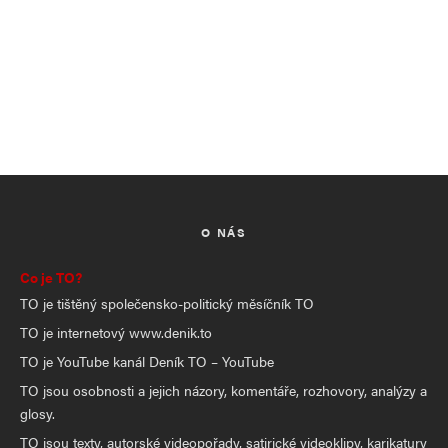
O NÁS
Co je TO?
TO je tištěný společensko-politický měsíčník TO
TO je internetový www.denik.to
TO je YouTube kanál Deník TO – YouTube
TO jsou osobnosti a jejich názory, komentáře, rozhovory, analýzy a
glosy.
TO jsou texty, autorské videopořady, satirické videoklipy, karikatury