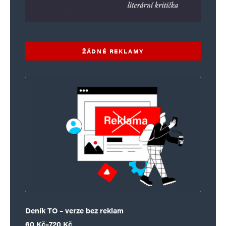
ŽÁDNÉ REKLAMY
Deník TO – verze bez reklam
Rozpětí cen: 60 Kč až 720 Kč
60
Kč
–
720
Kč