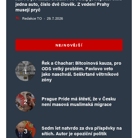
jedna auto, číslo dvě člověk. Z vedení Prahy
musejí pryč
Redakce TO
·
29. 7. 2026
NEJNOVĚJŠÍ
Řek a Chachar: Bitcoinová kauza, pro
ODS velký problém. Pavlovo veto
jako naschvál. Seškrtané větrníkové
zóny
Prague Pride má štěstí, že v Česku
není masová muslimská migrace
Sedm let natvrdo za dva příspěvky na
sítích. Autor je opoziční politik