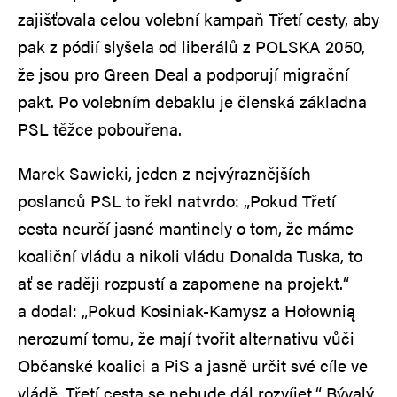
zajišťovala celou volební kampaň Třetí cesty, aby
pak z pódií slyšela od liberálů z POLSKA 2050,
že jsou pro Green Deal a podporují migrační
pakt. Po volebním debaklu je členská základna
PSL těžce pobouřena.
Marek Sawicki, jeden z nejvýraznějších
poslanců PSL to řekl natvrdo: „Pokud Třetí
cesta neurčí jasné mantinely o tom, že máme
koaliční vládu a nikoli vládu Donalda Tuska, to
ať se raději rozpustí a zapomene na projekt.“
a dodal: „Pokud Kosiniak-Kamysz a Hołownią
nerozumí tomu, že mají tvořit alternativu vůči
Občanské koalici a PiS a jasně určit své cíle ve
vládě, Třetí cesta se nebude dál rozvíjet.“ Bývalý