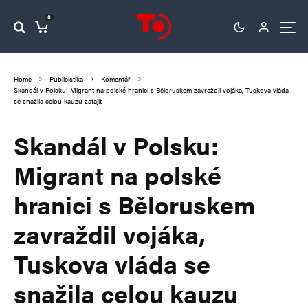
0
Home
Publicistika
Komentář
Skandál v Polsku: Migrant na polské hranici s Běloruskem zavraždil vojáka, Tuskova vláda
se snažila celou kauzu zatajit
Skandál v Polsku:
Migrant na polské
hranici s Běloruskem
zavraždil vojáka,
Tuskova vláda se
snažila celou kauzu