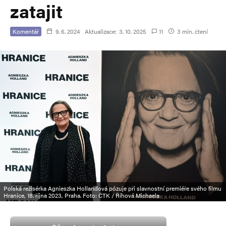
zatajit
Komentář
9. 6. 2024
Aktualizace:
3. 10. 2025
11
3 min. čtení
Polská režisérka Agnieszka Hollandová pózuje při slavnostní premiéře svého filmu
Hranice, 18. října 2023, Praha. Foto: ČTK / Říhová Michaela