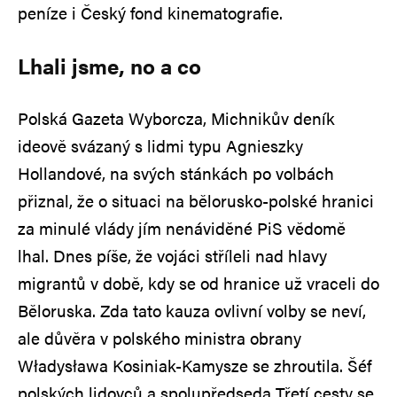
peníze i Český fond kinematografie.
Lhali jsme, no a co
Polská Gazeta Wyborcza, Michnikův deník
ideově svázaný s lidmi typu Agnieszky
Hollandové, na svých stánkách po volbách
přiznal, že o situaci na bělorusko-polské hranici
za minulé vlády jím nenáviděné PiS vědomě
lhal. Dnes píše, že vojáci stříleli nad hlavy
migrantů v době, kdy se od hranice už vraceli do
Běloruska. Zda tato kauza ovlivní volby se neví,
ale důvěra v polského ministra obrany
Władysława Kosiniak-Kamysze se zhroutila. Šéf
polských lidovců a spolupředseda Třetí cesty se