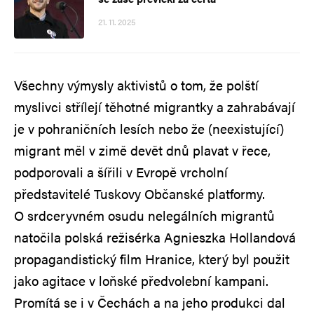
21. 11. 2025
Všechny výmysly aktivistů o tom, že polští
myslivci střílejí těhotné migrantky a zahrabávají
je v pohraničních lesích nebo že (neexistující)
migrant měl v zimě devět dnů plavat v řece,
podporovali a šířili v Evropě vrcholní
představitelé Tuskovy Občanské platformy.
O srdceryvném osudu nelegálních migrantů
natočila polská režisérka Agnieszka Hollandová
propagandistický film Hranice, který byl použit
jako agitace v loňské předvolební kampani.
Promítá se i v Čechách a na jeho produkci dal