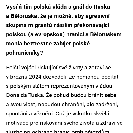
Vysílá tím polská vláda signál do Ruska
a Běloruska, že je možné, aby agresivní
skupina migrantů násilím překonávající
polskou (a evropskou) hranici s Běloruskem
mohla beztrestně zabíjet polské
pohraničníky?
Polští vojáci riskující své životy a zdraví se
v březnu 2024 dozvěděli, že nemohou počítat
s polským státem reprezentovaným vládou
Donalda Tuska. Že pokud budou bránit sebe
a svou vlast, nebudou chráněni, ale zadrženi,
spoutáni a vězněni. Což je vskutku skvělá
motivace pro riskování svého života a zdraví ve
službě při ochraně hranic proti nájezdům