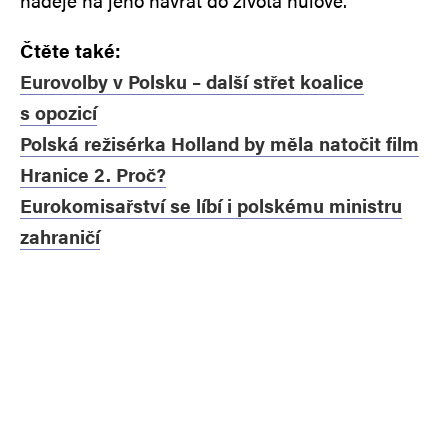
naděje na jeho návrat do života nulové.
Čtěte také:
Eurovolby v Polsku – další střet koalice
s opozicí
Polská režisérka Holland by měla natočit film
Hranice 2. Proč?
Eurokomisařství se líbí i polskému ministru
zahraničí