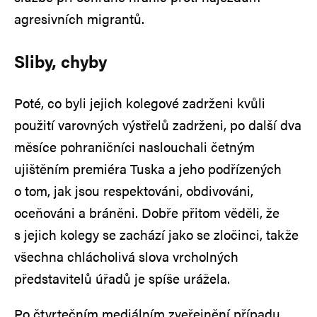
agresivních migrantů.
Sliby, chyby
Poté, co byli jejich kolegové zadrženi kvůli
použití varovných výstřelů zadrženi, po další dva
měsíce pohraničníci naslouchali četným
ujištěním premiéra Tuska a jeho podřízených
o tom, jak jsou respektováni, obdivováni,
oceňováni a bráněni. Dobře přitom věděli, že
s jejich kolegy se zachází jako se zločinci, takže
všechna chlácholivá slova vrcholných
představitelů úřadů je spíše urážela.
Po čtvrtečním mediálním zveřejnění případu