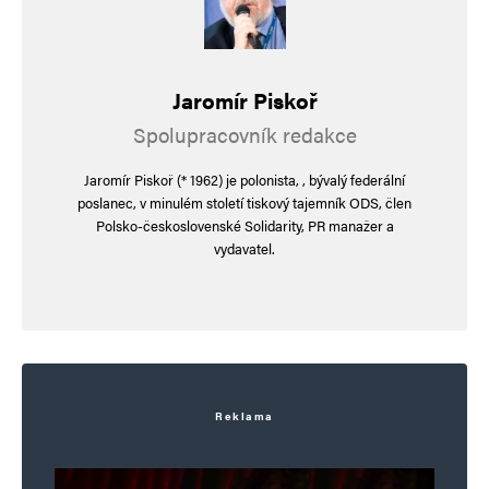
označeny
*
Komentář
*
Jaromír Piskoř
Spolupracovník redakce
Jaromír Piskoř (* 1962) je polonista, , bývalý federální
poslanec, v minulém století tiskový tajemník ODS, člen
Polsko-československé Solidarity, PR manažer a
vydavatel.
Jméno
*
E-mail
*
Webová stránka
Reklama