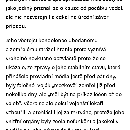
jako jediný přiznal, že o kauze od počátku věděl,
ale nic nezveřejnil a čekal na úřední závěr
případu.
Jeho včerejší kondolence ubodanému
a zemřelému strážci hranic proto vyznívá
vrcholně nevkusně obzvláště proto, že se
ukázalo, že zprávy o jeho stabilním stavu, které
přinášela provládní média ještě před pár dny,
byly falešné. Voják „mozkově“ zemřel již před
několika dny, ale „měl být na příkaz léčen až do
voleb“. Včera se ale polští vojenští lékaři
vzbouřili a prohlásili jej za mrtvého, protože jeho
vnitřní orgány byly zcela nefunkční a jakékoliv