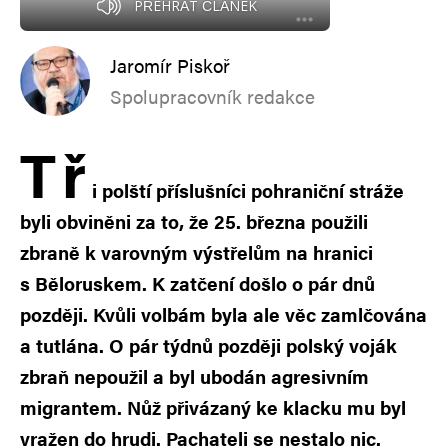
PŘEHRÁT ČLÁNEK
Jaromír Piskoř
Spolupracovník redakce
T
ř
i polští příslušníci pohraniční stráže
byli obviněni za to, že 25. března použili
zbraně k varovným výstřelům na hranici
s Běloruskem. K zatčení došlo o pár dnů
později. Kvůli volbám byla ale věc zamlčována
a tutlána. O pár týdnů později polský voják
zbraň nepoužil a byl ubodán agresivním
migrantem. Nůž přivázaný ke klacku mu byl
vražen do hrudi. Pachateli se nestalo nic.