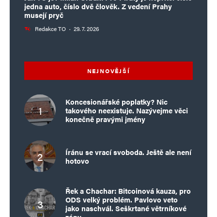
jedna auto, číslo dvě člověk. Z vedení Prahy
musejí pryč
Redakce TO
·
29. 7. 2026
NEJNOVĚJŠÍ
Koncesionářské poplatky? Nic
takového neexistuje. Nazývejme věci
konečně pravými jmény
Íránu se vrací svoboda. Ještě ale není
hotovo
Řek a Chachar: Bitcoinová kauza, pro
ODS velký problém. Pavlovo veto
jako naschvál. Seškrtané větrníkové
zóny