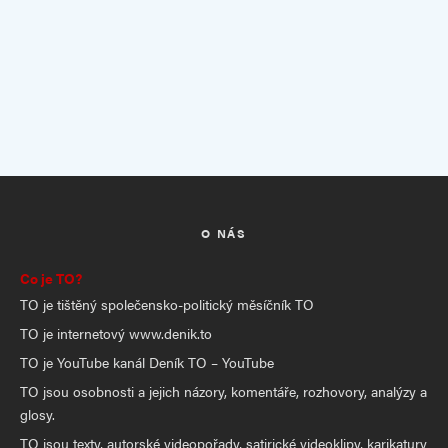
O NÁS
Co je TO?
TO je tištěný společensko-politický měsíčník TO
TO je internetový www.denik.to
TO je YouTube kanál Deník TO – YouTube
TO jsou osobnosti a jejich názory, komentáře, rozhovory, analýzy a
glosy.
TO jsou texty, autorské videopořady, satirické videoklipy, karikatury