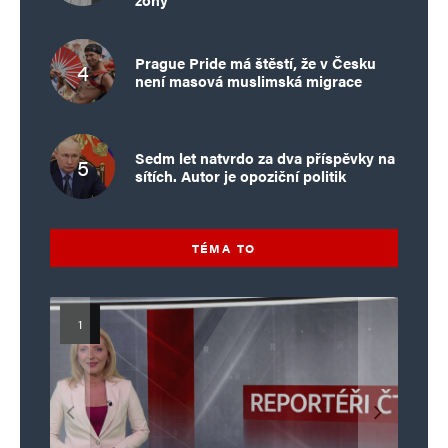
Prague Pride má štěstí, že v Česku
není masová muslimská migrace
Sedm let natvrdo za dva příspěvky na
sítích. Autor je opoziční politik
TÉMA TO
Islamistický teror v EU, 6. díl:
Mýty o Václavu Klausovi:
Vymíráme a politici lžou:
Islamistický teror v EU, 5. díl:
Brutální poprava 85letého
Pivo, jazz, hádky, loajalita
porodnost nezachrání
katolického kněze Jacquese
Pim Fortuyn: Muž, který se
Krvavé oslavy pádu Bastily
dotace, byty ani zkrácené
i humor. Jakl boří legendy