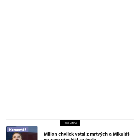
Také čtěte
Komentář
Milion chvilek vstal z mrtvých a Mikuláš
se zase převlékl za čerta