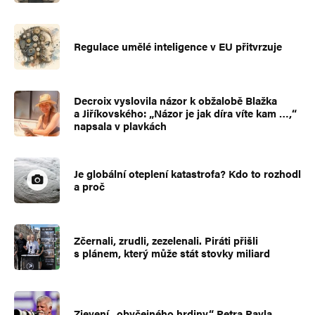
Regulace umělé inteligence v EU přitvrzuje
Decroix vyslovila názor k obžalobě Blažka
a Jiříkovského: „Názor je jak díra víte kam …,“
napsala v plavkách
Je globální oteplení katastrofa? Kdo to rozhodl
a proč
Zčernali, zrudli, zezelenali. Piráti přišli
s plánem, který může stát stovky miliard
Zjevení „obyčejného hrdiny“ Petra Pavla