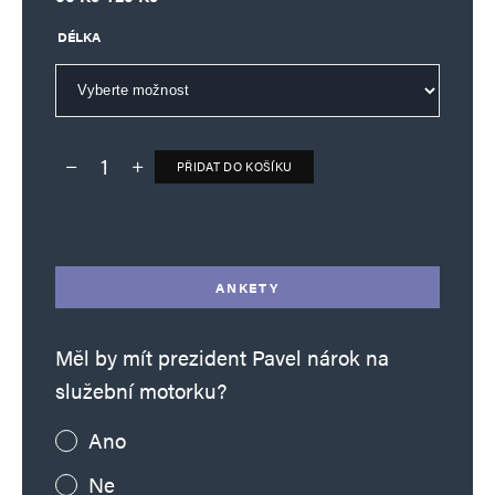
DÉLKA
PŘIDAT DO KOŠÍKU
Deník TO – verze bez reklam množství
Alternative:
ANKETY
Měl by mít prezident Pavel nárok na
služební motorku?
Ano
Ne