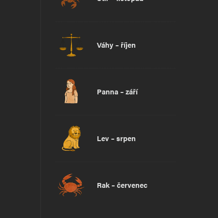
Váhy – říjen
Panna – září
Lev – srpen
Rak – červenec