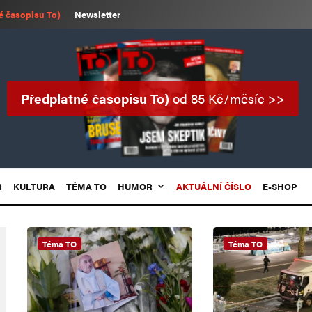
é časopisu To)
Newsletter
Předplatné časopisu To)
od 85 Kč/měsíc >>
R
KULTURA
TÉMA TO
HUMOR
AKTUÁLNÍ ČÍSLO
E-SHOP
Téma TO
Téma TO