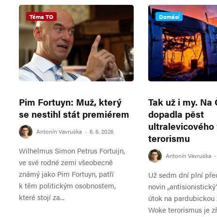
Téma TO
Domácí
Pim Fortuyn: Muž, který
Tak už i my. Na
se nestihl stát premiérem
dopadla pěst
ultralevicového
Antonín Vavruška
·
6. 6. 2026
terorismu
Wilhelmus Simon Petrus Fortuijn,
Antonín Vavruška
·
ve své rodné zemi všeobecně
známý jako Pim Fortuyn, patří
Už sedm dní plní pře
k těm politickým osobnostem,
novin „antisionistický
které stojí za...
útok na pardubickou 
Woke terorismus je z