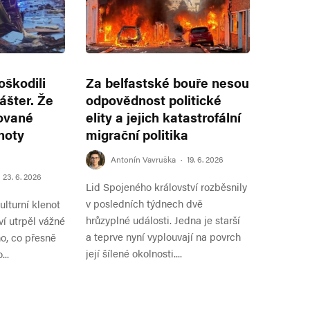
škodili
Za belfastské bouře nesou
lášter. Že
odpovědnost politické
ované
elity a jejich katastrofální
noty
migrační politika
Antonín Vavruška
·
19. 6. 2026
23. 6. 2026
Lid Spojeného království rozběsnily
v posledních týdnech dvě
kulturní klenot
hrůzyplné události. Jedna je starší
í utrpěl vážné
a teprve nyní vyplouvají na povrch
no, co přesně
její šílené okolnosti....
...