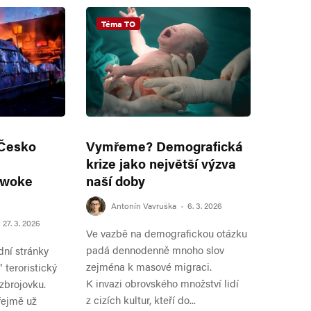
Téma TO
 Česko
Vymřeme? Demografická
krize jako největší výzva
 woke
naší doby
Antonín Vavruška
·
6. 3. 2026
27. 3. 2026
Ve vazbě na demografickou otázku
padá dennodenně mnoho slov
dní stránky
zejména k masové migraci.
“ teroristický
K invazi obrovského množství lidí
zbrojovku.
z cizích kultur, kteří do...
řejmě už