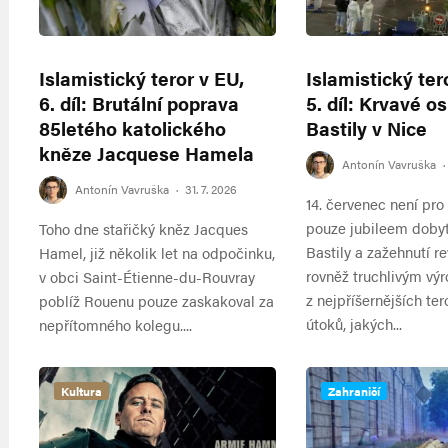
Islamistický teror v EU,
Islamistický ter
6. díl: Brutální poprava
5. díl: Krvavé o
85letého katolického
Bastily v Nice
kněze Jacquese Hamela
Antonín Vavruška
·
Antonín Vavruška
·
31. 7. 2026
14. červenec není pro
pouze jubileem dobyt
Toho dne stařičký kněz Jacques
Bastily a zažehnutí re
Hamel, již několik let na odpočinku,
rovněž truchlivým vý
v obci Saint-Étienne-du-Rouvray
z nejpříšernějších ter
poblíž Rouenu pouze zaskakoval za
útoků, jakých...
nepřítomného kolegu....
Kultura
Zahraničí