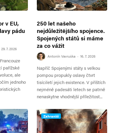
or v EU,
250 let našeho
slavy pádu
nejdůležitějšího spojence.
Spojených států si máme
za co vážit
29. 7. 2026
Antonín Vavruška
·
16. 7. 2026
 Francouze
í pařížské
Napříč Spojenými státy s velkou
voluce, ale
pompou propukly oslavy čtvrt
ročím jednoho
tisíciletí jejich existence. V příštích
oristických
nejméně padesáti letech se patrně
nenaskytne vhodnější příležitost...
Zahraničí