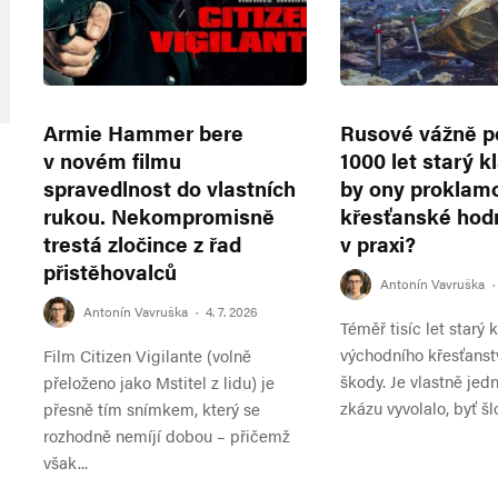
Armie Hammer bere
Rusové vážně po
v novém filmu
1000 let starý k
spravedlnost do vlastních
by ony proklam
rukou. Nekompromisně
křesťanské hod
trestá zločince z řad
v praxi?
přistěhovalců
Antonín Vavruška
·
Antonín Vavruška
·
4. 7. 2026
Téměř tisíc let starý 
východního křesťanstv
Film Citizen Vigilante (volně
škody. Je vlastně jed
přeloženo jako Mstitel z lidu) je
zkázu vyvolalo, byť šlo
přesně tím snímkem, který se
rozhodně nemíjí dobou – přičemž
však...