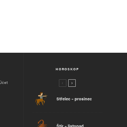
HOROSKOP
 Účet
Střelec – prosinec
Štír – listopad