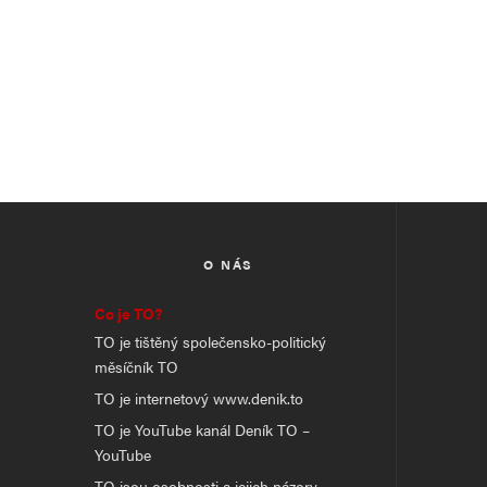
O NÁS
Co je TO?
TO je tištěný společensko-politický
měsíčník TO
TO je internetový www.denik.to
TO je YouTube kanál Deník TO –
YouTube
TO jsou osobnosti a jejich názory,