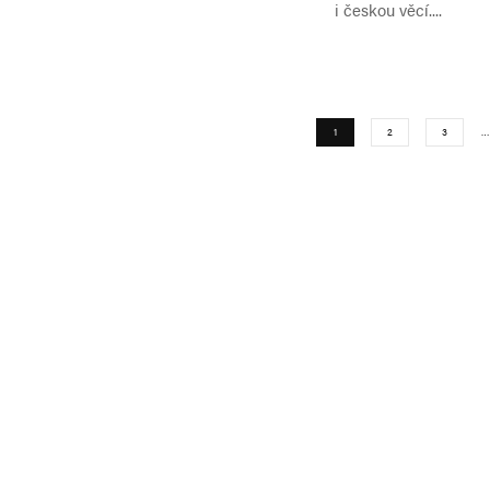
i českou věcí....
1
2
3
…